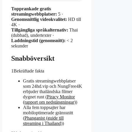
Topprankade gratis
streamingwebbplatser:
5 ·
Genomsnittlig videokvalitet:
HD till
4K ·
Tillgängliga språkalternativ:
Thai
(dubbad), undertexter ·
Laddningstid (genomsnitt):
< 2
sekunder
Snabböversikt
1
Bekräftade fakta
Gratis streamingwebbplatser
som 24hd.vip och NungFree4K
erbjuder thailändska filmer
dygnet runt (
Piracy Monitor
(rapport om nedstängningar)
)
Alla fem toppsajter har
mobiloptimerade gränssnitt
(
Phanganist (guide till
streaming i Thailand)
)