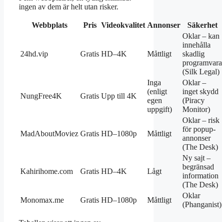
ingen av dem är helt utan risker.
Webbplats
Pris
Videokvalitet
Annonser
Säkerhet
Oklar – kan
innehålla
24hd.vip
Gratis
HD–4K
Måttligt
skadlig
programvara
(Silk Legal)
Inga
Oklar –
(enligt
inget skydd
NungFree4K
Gratis
Upp till 4K
egen
(Piracy
uppgift)
Monitor)
Oklar – risk
för popup-
MadAboutMoviez
Gratis
HD–1080p
Måttligt
annonser
(The Desk)
Ny sajt –
begränsad
Kahirihome.com
Gratis
HD–4K
Lågt
information
(The Desk)
Oklar
Monomax.me
Gratis
HD–1080p
Måttligt
(Phanganist)