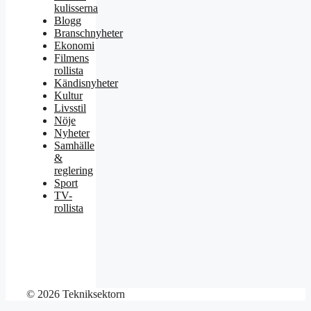
kulisserna
Blogg
Branschnyheter
Ekonomi
Filmens
rollista
Kändisnyheter
Kultur
Livsstil
Nöje
Nyheter
Samhälle
&
reglering
Sport
TV-
rollista
© 2026 Tekniksektorn