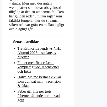
– gratis. Men med dussintals
webbplatser som lovar obegränsad
tillgång är det lätt att hamna fel. Den
här guiden reder ut vilka sajter som
faktiskt fungerar, hur du streamar
säkert och var gränsen mellan lagligt
och olagligt går.
Senaste artiklar
Tre Kronor Legends vs NHL
Alumni 2026 – spelare, tv,
biljetter
Filmer med Bruce Lee –
komplett guide, recensioner
och fakta
Halva Malmö består av killar
som dumpat mig – recension
& fakta
Feber går inte ner trots
febernedsättande barn – vad
göra