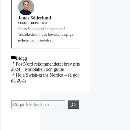
Jonas Söderlund
SENIOR REPORTER
Jonas Söderlund är reporter på
Tekniksektorn och bevakar dagliga
nyheter och händelser.
Kategorier
Blogg
PostNord rekommenderat brev pris
2024 – Portotabell och guide
Höja Swish-gräns Nordea – så gör
du 2025
Sök