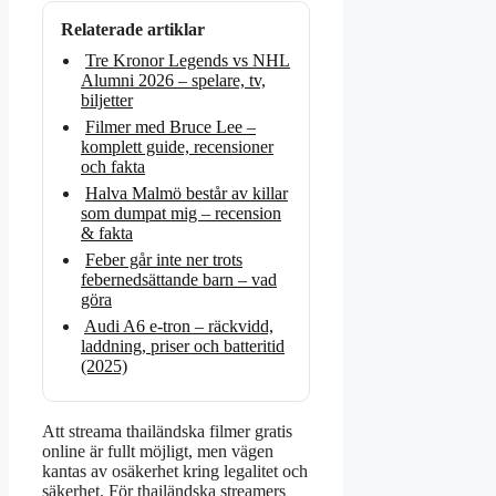
Relaterade artiklar
Tre Kronor Legends vs NHL
Alumni 2026 – spelare, tv,
biljetter
Filmer med Bruce Lee –
komplett guide, recensioner
och fakta
Halva Malmö består av killar
som dumpat mig – recension
& fakta
Feber går inte ner trots
febernedsättande barn – vad
göra
Audi A6 e-tron – räckvidd,
laddning, priser och batteritid
(2025)
Att streama thailändska filmer gratis
online är fullt möjligt, men vägen
kantas av osäkerhet kring legalitet och
säkerhet. För thailändska streamers