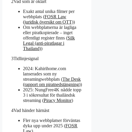
2
Vad som är oklart
Exakt antal unika filmer per
webbplats (
FOSR Law
(juridisk översikt om OTT)
)
Om webbplatserna är lagliga
eller piratkopierade – inget
offentligt register finns (
Silk
Legal (anti-piratlagar i
Thailand)
)
3
Tidlinjesignal
2024: Kahirihome.com
lanserades som ny
streamingwebbplats (
The Desk
(rapport om piratnedstängning)
)
2025: NungFree4K nådde topp
3 i sökresultat för thailändsk
streaming (
Piracy Monitor
)
4
Vad händer härnäst
Fler nya webbplatser förväntas
dyka upp under 2025 (
FOSR
Law
)