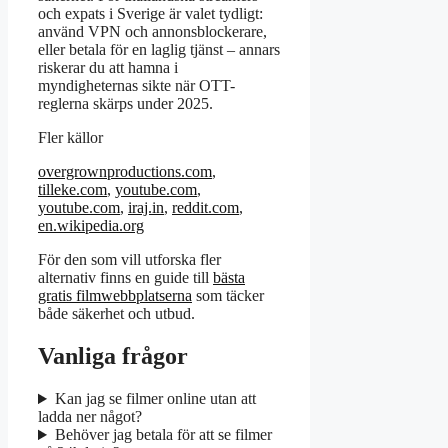
och expats i Sverige är valet tydligt:
använd VPN och annonsblockerare,
eller betala för en laglig tjänst – annars
riskerar du att hamna i
myndigheternas sikte när OTT-
reglerna skärps under 2025.
Fler källor
overgrownproductions.com
,
tilleke.com
,
youtube.com
,
youtube.com
,
iraj.in
,
reddit.com
,
en.wikipedia.org
För den som vill utforska fler
alternativ finns en guide till
bästa
gratis filmwebbplatserna
som täcker
både säkerhet och utbud.
Vanliga frågor
Kan jag se filmer online utan att
ladda ner något?
Behöver jag betala för att se filmer