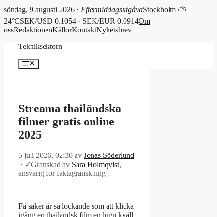
söndag, 9 augusti 2026 ·
Eftermiddagsutgåva
Stockholm ⛅
24°C
SEK/USD 0.1054 · SEK/EUR 0.0914
Om
oss
Redaktionen
Källor
Kontakt
Nyhetsbrev
Hoppa
Tekniksektorn
till
innehåll
Meny
Streama thailändska
filmer gratis online
2025
5 juli 2026, 02:30
av
Jonas Söderlund
·
✓
Granskad av
Sara Holmqvist
,
ansvarig för faktagranskning
Få saker är så lockande som att klicka
igång en thailändsk film en lugn kväll