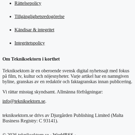
Rättelsepolicy
Tillgänglighetsredogörelse
Kändisar & integritet
Integritetspolicy
Om Tekniksektorn i korthet
Tekniksektorn är en oberoende svensk digital nyhetssajt med fokus
på film, tv, kultur och nöjesnyheter. Varje artikel har en namngiven
byline, granskas av en redaktör och faktagranskas innan publicering.
Vi rättar misstag skyndsamt. Allmänna förfrågningar:
info@tekniksektorn.se
.
tekniksektorn.se drivs av Djurgården Publishing Limited (Malta
Business Registry: C 93141).
© 2026 tekniksektorn.se ·
WorldRSS
·