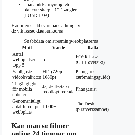
Thailändska myndigheter
planerar skärpta OTT-regler
(
FOSR Law
)
Här är en snabb sammanställning av
de viktigaste datapunkterna.
Snabbdata om streamingwebbplatserna
Mått
Värde
Källa
Antal
FOSR Law
webbplatser i
5
(OTT-översikt)
topp 5
Vanligaste
HD (720p–
Phanganist
videokvaliteten
1080p)
(strömningsguide)
Tillgänglighet
Ja, de flesta är
för mobila
Phanganist
mobiloptimerade
enheter
Genomsnittligt
The Desk
antal filmer per
1 000+
(piratverksamhet)
webbplats
Kan man se filmer
online 24 timmar om