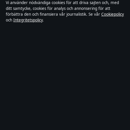
Om Tekniksektorn i korthet
Vi använder nödvändiga cookies för att driva sajten och, med
ditt samtycke, cookies för analys och annonsering för att
förbättra den och finansiera vår journalistik. Se vår
Cookiepolicy
Tekniksektorn är en oberoende svensk digital
och
Integritetspolicy
.
nyhetssajt med fokus på film, tv, kultur och
nöjesnyheter. Varje artikel har en namngiven byline,
granskas av en redaktör och faktagranskas innan
publicering.
Vi rättar misstag skyndsamt. Allmänna förfrågningar:
info@tekniksektorn.se
.
tekniksektorn.se drivs av Djurgården Publishing Limited
(Malta Business Registry: C 93141).
© 2026 tekniksektorn.se ·
WorldRSS
·
Så verifierar vi vår rapportering