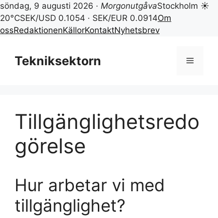
söndag, 9 augusti 2026 ·
Morgonutgåva
Stockholm ☀
20°C
SEK/USD 0.1054 · SEK/EUR 0.0914
Om
oss
Redaktionen
Källor
Kontakt
Nyhetsbrev
Hoppa
till
Tekniksektorn
Meny
innehåll
Tillgänglighetsredo
görelse
Hur arbetar vi med
tillgänglighet?