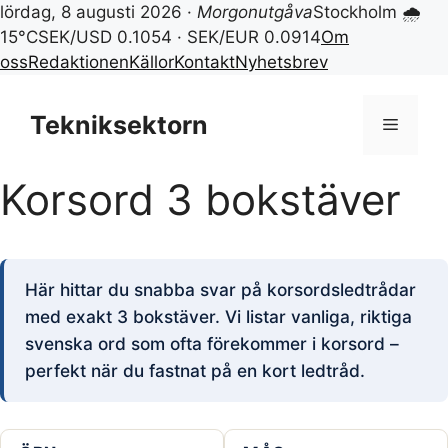
lördag, 8 augusti 2026 ·
Morgonutgåva
Stockholm 🌧
15°C
SEK/USD 0.1054 · SEK/EUR 0.0914
Om
oss
Redaktionen
Källor
Kontakt
Nyhetsbrev
Hoppa
till
Tekniksektorn
Meny
innehåll
Korsord 3 bokstäver
Här hittar du snabba svar på korsordsledtrådar
med exakt 3 bokstäver. Vi listar vanliga, riktiga
svenska ord som ofta förekommer i korsord –
perfekt när du fastnat på en kort ledtråd.