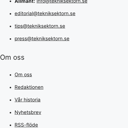
Allmänt:
info@tekniksektorn.se
editorial@tekniksektorn.se
tips@tekniksektorn.se
press@tekniksektorn.se
Om oss
Om oss
Redaktionen
Vår historia
Nyhetsbrev
RSS-flöde