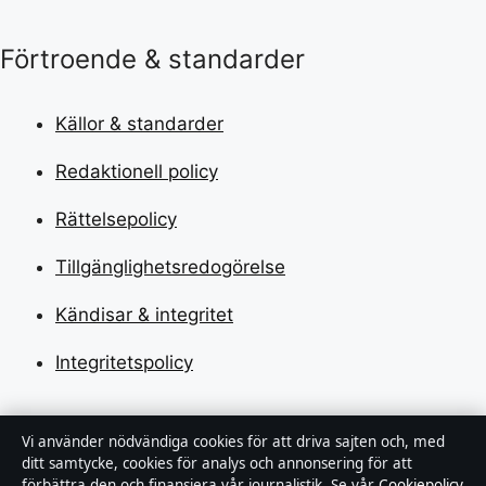
Förtroende & standarder
Källor & standarder
Redaktionell policy
Rättelsepolicy
Tillgänglighetsredogörelse
Kändisar & integritet
Integritetspolicy
Om Tekniksektorn i korthet
Vi använder nödvändiga cookies för att driva sajten och, med
ditt samtycke, cookies för analys och annonsering för att
förbättra den och finansiera vår journalistik. Se vår
Cookiepolicy