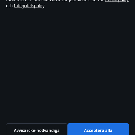
Tekniksektorn är en oberoende svensk digital
och
Integritetspolicy
.
nyhetssajt med fokus på film, tv, kultur och
nöjesnyheter. Varje artikel har en namngiven byline,
granskas av en redaktör och faktagranskas innan
publicering.
Vi rättar misstag skyndsamt. Allmänna förfrågningar:
info@tekniksektorn.se
.
tekniksektorn.se drivs av Djurgården Publishing Limited
(Malta Business Registry: C 93141).
© 2026 tekniksektorn.se ·
WorldRSS
·
Så verifierar vi vår rapportering
Avvisa icke-nödvändiga
Acceptera alla
↑