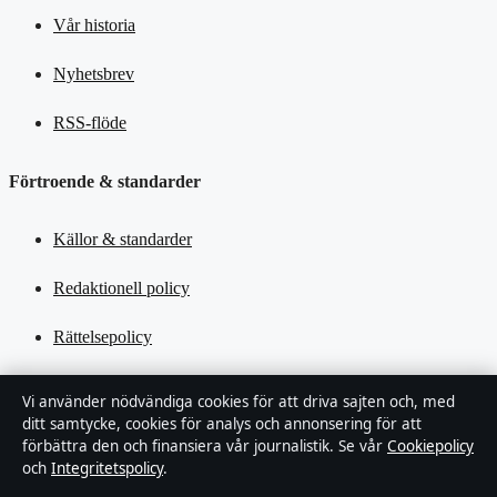
Vår historia
Nyhetsbrev
RSS-flöde
Förtroende & standarder
Källor & standarder
Redaktionell policy
Rättelsepolicy
Tillgänglighetsredogörelse
Vi använder nödvändiga cookies för att driva sajten och, med
ditt samtycke, cookies för analys och annonsering för att
Kändisar & integritet
förbättra den och finansiera vår journalistik. Se vår
Cookiepolicy
och
Integritetspolicy
.
Integritetspolicy