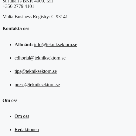
St Julian's BKR 4000, MT
+356 2779 4101
Malta Business Registry: C 93141
Kontakta oss
Allmänt:
info@tekniksektorn.se
editorial@tekniksektorn.se
tips@tekniksektorn.se
press@tekniksektorn.se
Om oss
Om oss
Redaktionen