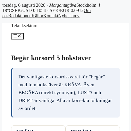
torsdag, 6 augusti 2026 ·
Morgonutgåva
Stockholm ☀
18°C
SEK/USD 0.1054 · SEK/EUR 0.0912
Om
oss
Redaktionen
Källor
Kontakt
Nyhetsbrev
Hoppa
Tekniksektorn
till
innehåll
Meny
Begär korsord 5 bokstäver
Det vanligaste korsordssvaret för ”begär”
med fem bokstäver är KRÄVA. Även
BEGÄRA (direkt synonym), LUSTA och
DRIFT är vanliga. Alla är korrekta tolkningar
av ordet.