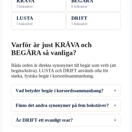
KRÄVA
BEGÄRA
5 bokstäver
6 bokstäver
LUSTA
DRIFT
5 bokstäver
5 bokstäver
Varför är just KRÄVA och
BEGÄRA så vanliga?
Båda orden är direkta synonymer till begär som verb (att
begära/kräva). LUSTA och DRIFT används ofta för
starka, fysiska begär i korsordssammanhang.
Vad betyder begär i korsordssammanhang?
Finns det andra synonymer på fem bokstäver?
Är DRIFT ett ovanligt svar?