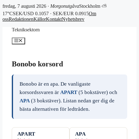
fredag, 7 augusti 2026 ·
Morgonutgåva
Stockholm ⛅
17°C
SEK/USD 0.1057 · SEK/EUR 0.0915
Om
oss
Redaktionen
Källor
Kontakt
Nyhetsbrev
Hoppa
Tekniksektorn
till
innehåll
Meny
Bonobo korsord
Bonobo är en apa. De vanligaste
korsordssvaren är
APART
(5 bokstäver) och
APA
(3 bokstäver). Listan nedan ger dig de
bästa alternativen för ledtråden.
APART
APA