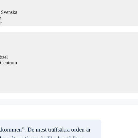
å Svenska
g
r
tsel
 Centrum
rtkommen”. De mest träffsäkra orden är