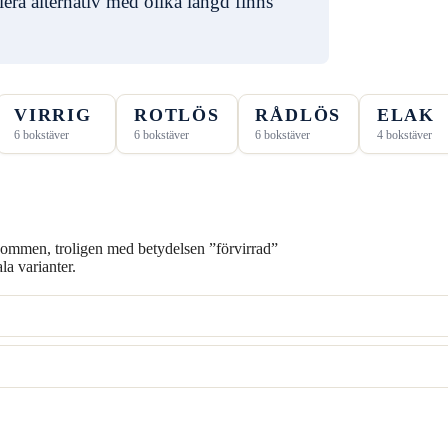
 alternativ med olika längd finns
VIRRIG
ROTLÖS
RÅDLÖS
ELAK
6 bokstäver
6 bokstäver
6 bokstäver
4 bokstäver
kommen, troligen med betydelsen ”förvirrad”
la varianter.