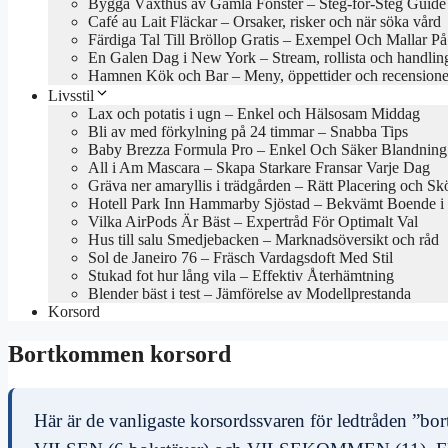
Bygga Växthus av Gamla Fönster – Steg-för-Steg Guide
Café au Lait Fläckar – Orsaker, risker och när söka vård
Färdiga Tal Till Bröllop Gratis – Exempel Och Mallar P
En Galen Dag i New York – Stream, rollista och handlin
Hamnen Kök och Bar – Meny, öppettider och recensione
Livsstil
Lax och potatis i ugn – Enkel och Hälsosam Middag
Bli av med förkylning på 24 timmar – Snabba Tips
Baby Brezza Formula Pro – Enkel Och Säker Blandning
All i Am Mascara – Skapa Starkare Fransar Varje Dag
Gräva ner amaryllis i trädgården – Rätt Placering och Skö
Hotell Park Inn Hammarby Sjöstad – Bekvämt Boende i
Vilka AirPods Är Bäst – Expertråd För Optimalt Val
Hus till salu Smedjebacken – Marknadsöversikt och råd
Sol de Janeiro 76 – Fräsch Vardagsdoft Med Stil
Stukad fot hur lång vila – Effektiv Återhämtning
Blender bäst i test – Jämförelse av Modellprestanda
Korsord
Bortkommen korsord
Här är de vanligaste korsordssvaren för ledtråden ”bo