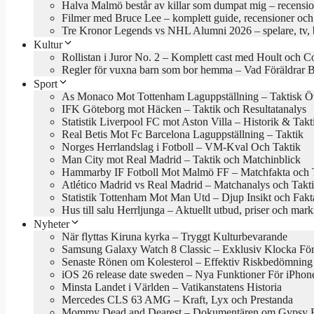
Halva Malmö består av killar som dumpat mig – recensio
Filmer med Bruce Lee – komplett guide, recensioner och
Tre Kronor Legends vs NHL Alumni 2026 – spelare, tv, bi
Kultur
Rollistan i Juror No. 2 – Komplett cast med Hoult och Co
Regler för vuxna barn som bor hemma – Vad Föräldrar 
Sport
As Monaco Mot Tottenham Laguppställning – Taktisk Öv
IFK Göteborg mot Häcken – Taktik och Resultatanalys
Statistik Liverpool FC mot Aston Villa – Historik & Takt
Real Betis Mot Fc Barcelona Laguppställning – Taktik
Norges Herrlandslag i Fotboll – VM-Kval Och Taktik
Man City mot Real Madrid – Taktik och Matchinblick
Hammarby IF Fotboll Mot Malmö FF – Matchfakta och 
Atlético Madrid vs Real Madrid – Matchanalys och Takt
Statistik Tottenham Mot Man Utd – Djup Insikt och Fakt
Hus till salu Herrljunga – Aktuellt utbud, priser och mar
Nyheter
När flyttas Kiruna kyrka – Tryggt Kulturbevarande
Samsung Galaxy Watch 8 Classic – Exklusiv Klocka Fö
Senaste Rönen om Kolesterol – Effektiv Riskbedömning
iOS 26 release date sweden – Nya Funktioner För iPhon
Minsta Landet i Världen – Vatikanstatens Historia
Mercedes CLS 63 AMG – Kraft, Lyx och Prestanda
Mommy Dead and Dearest – Dokumentären om Gypsy R