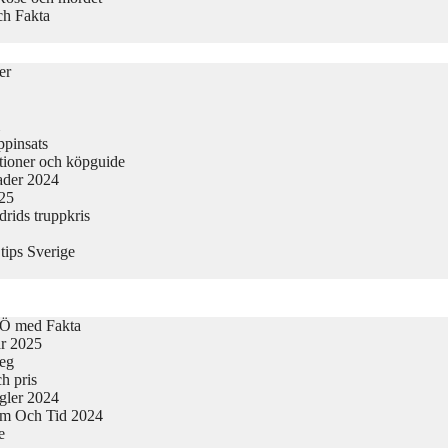
ch Fakta
er
ppinsats
tioner och köpguide
nader 2024
025
rids truppkris
tips Sverige
-Ö med Fakta
ar 2025
teg
h pris
egler 2024
tum Och Tid 2024
e