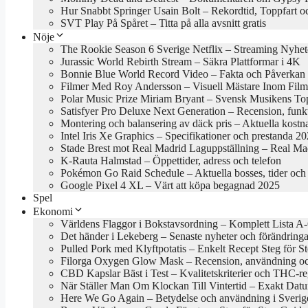
Hur Snabbt Springer Usain Bolt – Rekordtid, Toppfart o
SVT Play På Spåret – Titta på alla avsnitt gratis
Nöje
The Rookie Season 6 Sverige Netflix – Streaming Nyhet
Jurassic World Rebirth Stream – Säkra Plattformar i 4K
Bonnie Blue World Record Video – Fakta och Påverkan
Filmer Med Roy Andersson – Visuell Mästare Inom Film
Polar Music Prize Miriam Bryant – Svensk Musikens To
Satisfyer Pro Deluxe Next Generation – Recension, funk
Montering och balansering av däck pris – Aktuella kost
Intel Iris Xe Graphics – Specifikationer och prestanda 2
Stade Brest mot Real Madrid Laguppställning – Real Mad
K-Rauta Halmstad – Öppettider, adress och telefon
Pokémon Go Raid Schedule – Aktuella bosses, tider och 
Google Pixel 4 XL – Värt att köpa begagnad 2025
Spel
Ekonomi
Världens Flaggor i Bokstavsordning – Komplett Lista A
Det händer i Lekeberg – Senaste nyheter och förändring
Pulled Pork med Klyftpotatis – Enkelt Recept Steg för S
Filorga Oxygen Glow Mask – Recension, användning oc
CBD Kapslar Bäst i Test – Kvalitetskriterier och THC-r
När Ställer Man Om Klockan Till Vintertid – Exakt Da
Here We Go Again – Betydelse och användning i Sverig