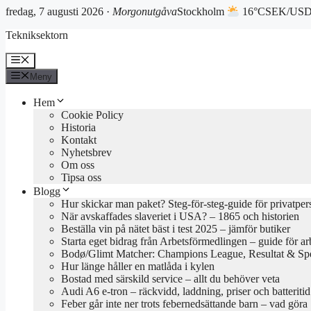
fredag, 7 augusti 2026 ·
Morgonutgåva
Stockholm
16°C
SEK/USD 
Hoppa
Tekniksektorn
till
innehåll
Meny
Meny
Hem
Cookie Policy
Historia
Kontakt
Nyhetsbrev
Om oss
Tipsa oss
Blogg
Hur skickar man paket? Steg-för-steg-guide för privatper
När avskaffades slaveriet i USA? – 1865 och historien
Beställa vin på nätet bäst i test 2025 – jämför butiker
Starta eget bidrag från Arbetsförmedlingen – guide för ar
Bodø/Glimt Matcher: Champions League, Resultat & Sp
Hur länge håller en matlåda i kylen
Bostad med särskild service – allt du behöver veta
Audi A6 e-tron – räckvidd, laddning, priser och batteriti
Feber går inte ner trots febernedsättande barn – vad göra