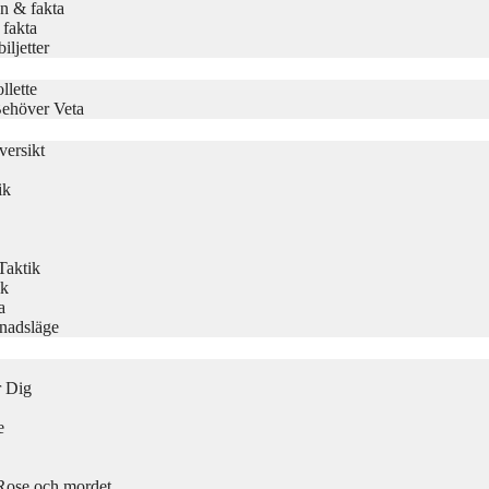
n & fakta
 fakta
ljetter
llette
Behöver Veta
ersikt
ik
Taktik
ik
a
knadsläge
r Dig
e
ose och mordet