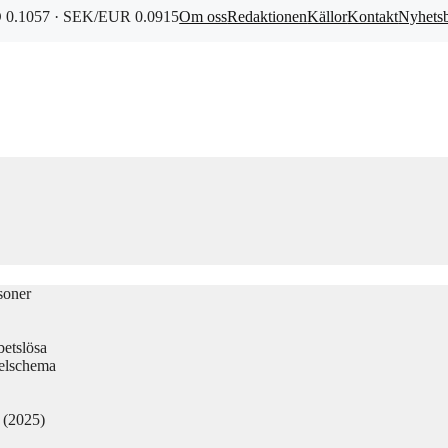
0.1057 · SEK/EUR 0.0915
Om oss
Redaktionen
Källor
Kontakt
Nyhets
soner
betslösa
elschema
d (2025)