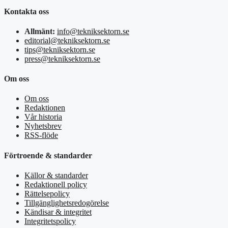
Kontakta oss
Allmänt:
info@tekniksektorn.se
editorial@tekniksektorn.se
tips@tekniksektorn.se
press@tekniksektorn.se
Om oss
Om oss
Redaktionen
Vår historia
Nyhetsbrev
RSS-flöde
Förtroende & standarder
Källor & standarder
Redaktionell policy
Rättelsepolicy
Tillgänglighetsredogörelse
Kändisar & integritet
Integritetspolicy