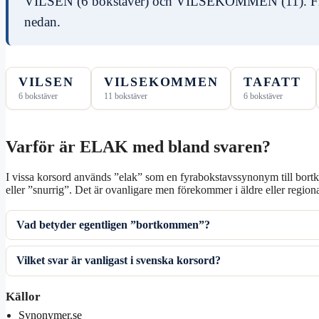
VILSEN (6 bokstäver) och VILSEKOMMEN (11). Flera
nedan.
VILSEN
VILSEKOMMEN
TAFATT
6 bokstäver
11 bokstäver
6 bokstäver
Varför är ELAK med bland svaren?
I vissa korsord används ”elak” som en fyrabokstavssynonym till bort
eller ”snurrig”. Det är ovanligare men förekommer i äldre eller regiona
Vad betyder egentligen ”bortkommen”?
Vilket svar är vanligast i svenska korsord?
Källor
Synonymer.se