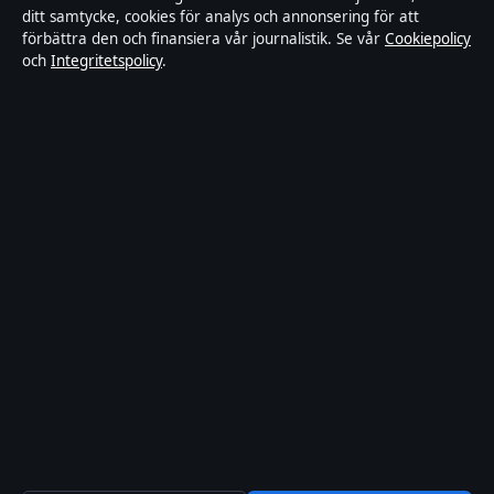
ditt samtycke, cookies för analys och annonsering för att
Kändisar & integritet
förbättra den och finansiera vår journalistik. Se vår
Cookiepolicy
och
Integritetspolicy
.
Integritetspolicy
Om Tekniksektorn i korthet
Tekniksektorn är en oberoende svensk digital nyhetssajt med fokus
på film, tv, kultur och nöjesnyheter. Varje artikel har en namngiven
byline, granskas av en redaktör och faktagranskas innan publicering.
Vi rättar misstag skyndsamt. Allmänna förfrågningar:
info@tekniksektorn.se
.
tekniksektorn.se drivs av Djurgården Publishing Limited (Malta
Business Registry: C 93141).
© 2026 tekniksektorn.se ·
WorldRSS
·
Så verifierar vi vår rapportering