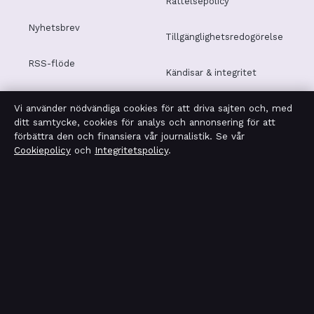
Rättelsepolicy
Nyhetsbrev
Tillgänglighetsredogörelse
RSS-flöde
Kändisar & integritet
Vi använder nödvändiga cookies för att driva sajten och, med
Integritetspolicy
ditt samtycke, cookies för analys och annonsering för att
förbättra den och finansiera vår journalistik. Se vår
Cookiepolicy
och
Integritetspolicy
.
OM TEKNIKSEKTORN I KORTHET
Tekniksektorn är en oberoende svensk digital nyhetssajt
med fokus på film, tv, kultur och nöjesnyheter. Varje
artikel har en namngiven byline, granskas av en redaktör
och faktagranskas innan publicering.
Vi rättar misstag skyndsamt. Allmänna förfrågningar:
info@tekniksektorn.se
.