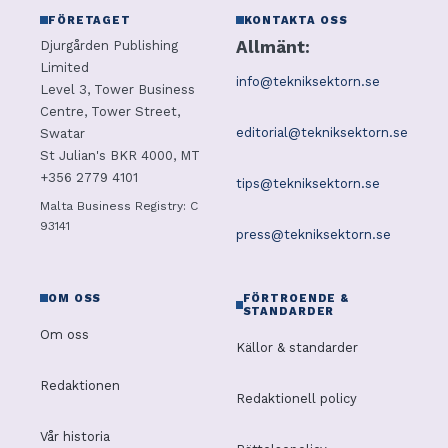
FÖRETAGET
KONTAKTA OSS
Allmänt:
Djurgården Publishing
Limited
info@tekniksektorn.se
Level 3, Tower Business
Centre, Tower Street,
editorial@tekniksektorn.se
Swatar
St Julian's BKR 4000, MT
+356 2779 4101
tips@tekniksektorn.se
Malta Business Registry: C
93141
press@tekniksektorn.se
OM OSS
FÖRTROENDE &
STANDARDER
Om oss
Källor & standarder
Redaktionen
Redaktionell policy
Vår historia