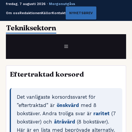
fredag, 7 augusti 2026 ·
Morgonutgåva
Om oss
Redaktionen
Källor
Kontakt
NYHETSBREV
Hoppa
Tekniksektorn
till
innehåll
MENY
Eftertraktad korsord
Det vanligaste korsordssvaret för
”eftertraktad” är
önskvärd
med 8
bokstäver. Andra troliga svar är
raritet
(7
bokstäver) och
åtråvärd
(8 bokstäver).
Här är en lista med beprövade alternativ.