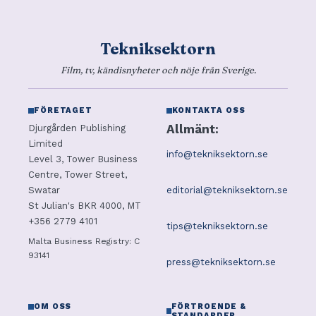
Tekniksektorn
Film, tv, kändisnyheter och nöje från Sverige.
FÖRETAGET
KONTAKTA OSS
Allmänt:
Djurgården Publishing
Limited
info@tekniksektorn.se
Level 3, Tower Business
Centre, Tower Street,
editorial@tekniksektorn.se
Swatar
St Julian's BKR 4000, MT
+356 2779 4101
tips@tekniksektorn.se
Malta Business Registry: C
93141
press@tekniksektorn.se
OM OSS
FÖRTROENDE &
STANDARDER