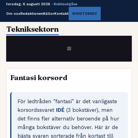
torsdag, 6 augusti 2026 ·
Kvällsutgåva
Om oss
Redaktionen
Källor
Kontakt
NYHETSBREV
Hoppa
Tekniksektorn
till
innehåll
MENY
Fantasi korsord
För ledtråden ”fantasi” är det vanligaste
korsordssvaret
IDÉ
(3 bokstäver), men
det finns fler alternativ beroende på hur
många bokstäver du behöver. Här är de
bästa svaren sorterade från kortast till