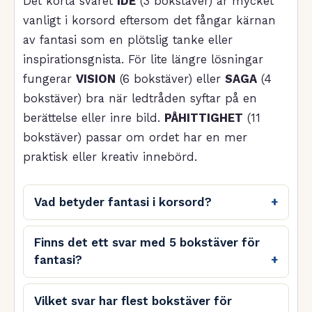
Det korta svaret
IDÉ
(3 bokstäver) är mycket
vanligt i korsord eftersom det fångar kärnan
av fantasi som en plötslig tanke eller
inspirationsgnista. För lite längre lösningar
fungerar
VISION
(6 bokstäver) eller
SAGA
(4
bokstäver) bra när ledtråden syftar på en
berättelse eller inre bild.
PÅHITTIGHET
(11
bokstäver) passar om ordet har en mer
praktisk eller kreativ innebörd.
Vad betyder fantasi i korsord?
Finns det ett svar med 5 bokstäver för
fantasi?
Vilket svar har flest bokstäver för