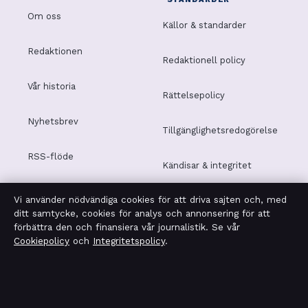
Om oss
Källor & standarder
Redaktionen
Redaktionell policy
Vår historia
Rättelsepolicy
Nyhetsbrev
Tillgänglighetsredogörelse
RSS-flöde
Kändisar & integritet
Vi använder nödvändiga cookies för att driva sajten och, med
Integritetspolicy
ditt samtycke, cookies för analys och annonsering för att
förbättra den och finansiera vår journalistik. Se vår
Cookiepolicy
och
Integritetspolicy
.
OM TEKNIKSEKTORN I KORTHET
Tekniksektorn är en oberoende svensk digital nyhetssajt
med fokus på film, tv, kultur och nöjesnyheter. Varje