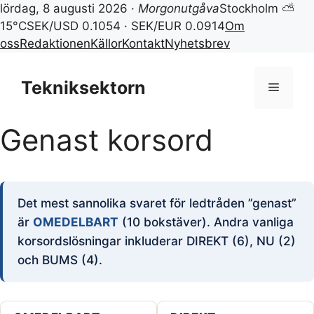
lördag, 8 augusti 2026 ·
Morgonutgåva
Stockholm ⛅
15°C
SEK/USD 0.1054 · SEK/EUR 0.0914
Om
oss
Redaktionen
Källor
Kontakt
Nyhetsbrev
Hoppa
till
Tekniksektorn
Meny
innehåll
Genast korsord
Det mest sannolika svaret för ledtråden ”genast”
är
OMEDELBART
(10 bokstäver). Andra vanliga
korsordslösningar inkluderar DIREKT (6), NU (2)
och BUMS (4).