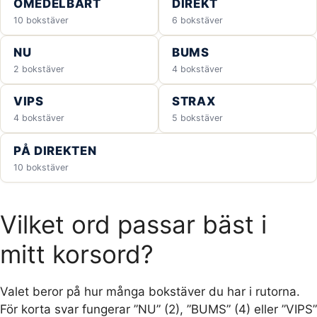
OMEDELBART
DIREKT
10 bokstäver
6 bokstäver
NU
BUMS
2 bokstäver
4 bokstäver
VIPS
STRAX
4 bokstäver
5 bokstäver
PÅ DIREKTEN
10 bokstäver
Vilket ord passar bäst i
mitt korsord?
Valet beror på hur många bokstäver du har i rutorna.
För korta svar fungerar ”NU” (2), ”BUMS” (4) eller ”VIPS”