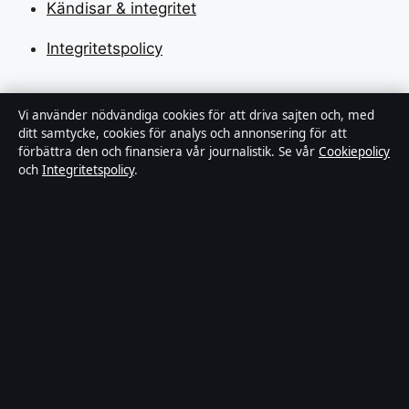
Kändisar & integritet
Integritetspolicy
Om Tekniksektorn i korthet
Vi använder nödvändiga cookies för att driva sajten och, med
ditt samtycke, cookies för analys och annonsering för att
förbättra den och finansiera vår journalistik. Se vår
Cookiepolicy
Tekniksektorn är en oberoende svensk digital
och
Integritetspolicy
.
nyhetssajt med fokus på film, tv, kultur och
nöjesnyheter. Varje artikel har en namngiven byline,
granskas av en redaktör och faktagranskas innan
publicering.
Vi rättar misstag skyndsamt. Allmänna förfrågningar:
info@tekniksektorn.se
.
tekniksektorn.se drivs av Djurgården Publishing Limited
(Malta Business Registry: C 93141).