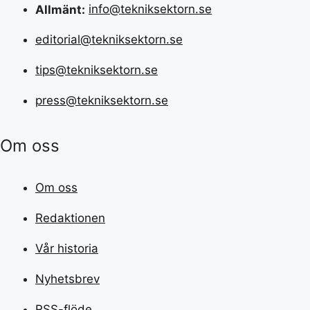
Allmänt:
info@tekniksektorn.se
editorial@tekniksektorn.se
tips@tekniksektorn.se
press@tekniksektorn.se
Om oss
Om oss
Redaktionen
Vår historia
Nyhetsbrev
RSS-flöde