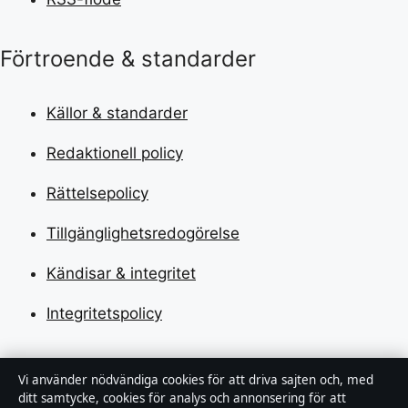
Förtroende & standarder
Källor & standarder
Redaktionell policy
Rättelsepolicy
Tillgänglighetsredogörelse
Kändisar & integritet
Integritetspolicy
Om Tekniksektorn i korthet
Vi använder nödvändiga cookies för att driva sajten och, med
ditt samtycke, cookies för analys och annonsering för att