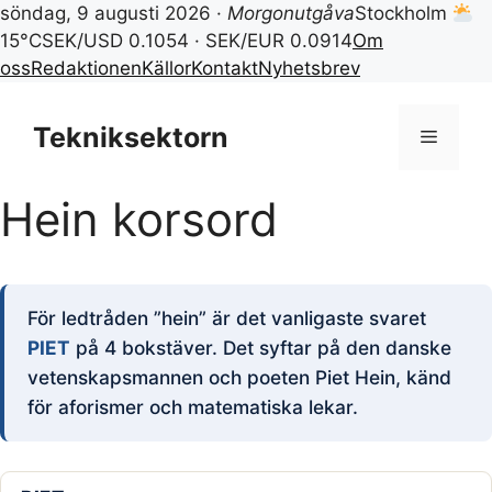
söndag, 9 augusti 2026 ·
Morgonutgåva
Stockholm
15°C
SEK/USD 0.1054 · SEK/EUR 0.0914
Om
oss
Redaktionen
Källor
Kontakt
Nyhetsbrev
Hoppa
till
Tekniksektorn
Meny
innehåll
Hein korsord
För ledtråden ”hein” är det vanligaste svaret
PIET
på 4 bokstäver. Det syftar på den danske
vetenskapsmannen och poeten Piet Hein, känd
för aforismer och matematiska lekar.