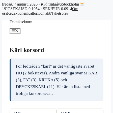
fredag, 7 augusti 2026 ·
Kvällsutgåva
Stockholm
19°C
SEK/USD 0.1054 · SEK/EUR 0.0914
Om
oss
Redaktionen
Källor
Kontakt
Nyhetsbrev
Hoppa
Tekniksektorn
till
innehåll
Meny
Kärl korsord
För ledtråden ”kärl” är det vanligaste svaret
HO (2 bokstäver). Andra vanliga svar är KAR
(3), FAT (3), KRUKA (5) och
DRYCKESKÄRL (11). Här är en lista med
troliga korsordssvar.