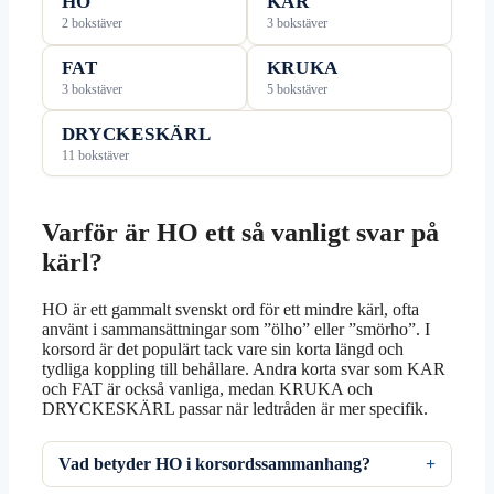
HO
KAR
2 bokstäver
3 bokstäver
FAT
KRUKA
3 bokstäver
5 bokstäver
DRYCKESKÄRL
11 bokstäver
Varför är HO ett så vanligt svar på
kärl?
HO är ett gammalt svenskt ord för ett mindre kärl, ofta
använt i sammansättningar som ”ölho” eller ”smörho”. I
korsord är det populärt tack vare sin korta längd och
tydliga koppling till behållare. Andra korta svar som KAR
och FAT är också vanliga, medan KRUKA och
DRYCKESKÄRL passar när ledtråden är mer specifik.
Vad betyder HO i korsordssammanhang?