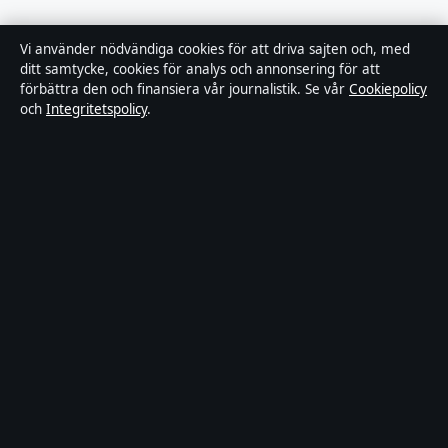
Tillgänglighetsredogörelse
Vi använder nödvändiga cookies för att driva sajten och, med
ditt samtycke, cookies för analys och annonsering för att
Kändisar & integritet
förbättra den och finansiera vår journalistik. Se vår
Cookiepolicy
och
Integritetspolicy
.
Integritetspolicy
Om Tekniksektorn i korthet
Tekniksektorn är en oberoende svensk digital nyhetssajt med fokus
på film, tv, kultur och nöjesnyheter. Varje artikel har en namngiven
byline, granskas av en redaktör och faktagranskas innan publicering.
Vi rättar misstag skyndsamt. Allmänna förfrågningar:
info@tekniksektorn.se
.
tekniksektorn.se drivs av Djurgården Publishing Limited (Malta
Business Registry: C 93141).
© 2026 tekniksektorn.se ·
WorldRSS
·