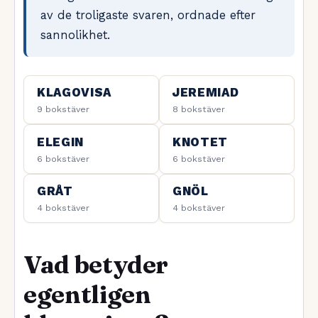
av de troligaste svaren, ordnade efter
sannolikhet.
KLAGOVISA
JEREMIAD
9 bokstäver
8 bokstäver
ELEGIN
KNOTET
6 bokstäver
6 bokstäver
GRÅT
GNÖL
4 bokstäver
4 bokstäver
Vad betyder
egentligen