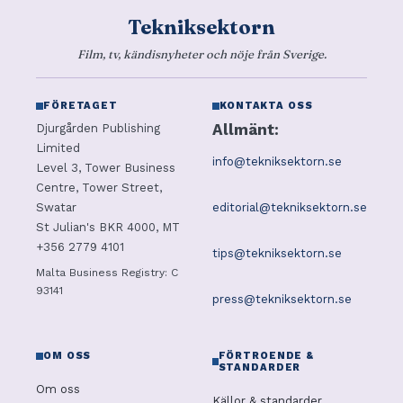
Tekniksektorn
Film, tv, kändisnyheter och nöje från Sverige.
FÖRETAGET
KONTAKTA OSS
Allmänt:
Djurgården Publishing
Limited
info@tekniksektorn.se
Level 3, Tower Business
Centre, Tower Street,
editorial@tekniksektorn.se
Swatar
St Julian's BKR 4000, MT
+356 2779 4101
tips@tekniksektorn.se
Malta Business Registry: C
93141
press@tekniksektorn.se
OM OSS
FÖRTROENDE &
STANDARDER
Om oss
Källor & standarder