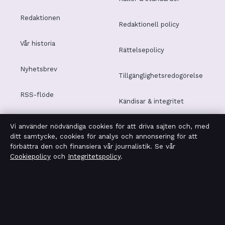
Redaktionen
Redaktionell policy
Vår historia
Rättelsepolicy
Nyhetsbrev
Tillgänglighetsredogörelse
RSS-flöde
Kändisar & integritet
Vi använder nödvändiga cookies för att driva sajten och, med
Integritetspolicy
ditt samtycke, cookies för analys och annonsering för att
förbättra den och finansiera vår journalistik. Se vår
Cookiepolicy
och
Integritetspolicy
.
OM TEKNIKSEKTORN I KORTHET
Tekniksektorn är en oberoende svensk digital nyhetssajt
med fokus på film, tv, kultur och nöjesnyheter. Varje
artikel har en namngiven byline, granskas av en redaktör
och faktagranskas innan publicering.