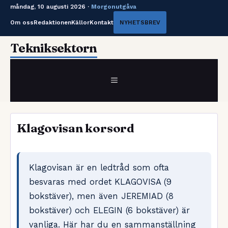
måndag, 10 augusti 2026 ·
Morgonutgåva
Om oss
Redaktionen
Källor
Kontakt
NYHETSBREV
Hoppa
Tekniksektorn
till
innehåll
MENY
Klagovisan korsord
Klagovisan är en ledtråd som ofta
besvaras med ordet KLAGOVISA (9
bokstäver), men även JEREMIAD (8
bokstäver) och ELEGIN (6 bokstäver) är
vanliga. Här har du en sammanställning