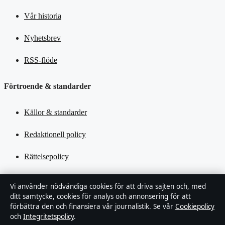
Vår historia
Nyhetsbrev
RSS-flöde
Förtroende & standarder
Källor & standarder
Redaktionell policy
Rättelsepolicy
Tillgänglighetsredogörelse
Vi använder nödvändiga cookies för att driva sajten och, med
ditt samtycke, cookies för analys och annonsering för att
Kändisar & integritet
förbättra den och finansiera vår journalistik. Se vår
Cookiepolicy
och
Integritetspolicy
.
Integritetspolicy