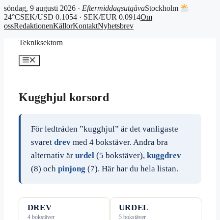
söndag, 9 augusti 2026 ·
Eftermiddagsutgåva
Stockholm
24°C
SEK/USD 0.1054 · SEK/EUR 0.0914
Om
oss
Redaktionen
Källor
Kontakt
Nyhetsbrev
Hoppa
Tekniksektorn
till
innehåll
Meny
Kugghjul korsord
För ledtråden ”kugghjul” är det vanligaste
svaret
drev
med 4 bokstäver. Andra bra
alternativ är
urdel
(5 bokstäver),
kuggdrev
(8) och
pinjong
(7). Här har du hela listan.
DREV
URDEL
4 bokstäver
5 bokstäver