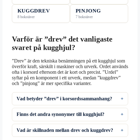
KUGGDREV
PINJONG
8 bokstäver
7 bokstäver
Varför är ”drev” det vanligaste
svaret på kugghjul?
”Drev” är den tekniska benämningen på ett kugghjul som
överför kraft, särskilt i maskiner och urverk. Ordet används
ofta i korsord eftersom det är kort och precist. ”Urdel”
syftar på en komponent i ett urverk, medan ”kuggdrev”
och ”pinjong” är mer specifika varianter.
Vad betyder ”drev” i korsordssammanhang?
Finns det andra synonymer till kugghjul?
Vad är skillnaden mellan drev och kuggdrev?