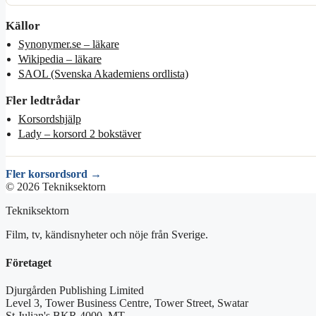
Källor
Synonymer.se – läkare
Wikipedia – läkare
SAOL (Svenska Akademiens ordlista)
Fler ledtrådar
Korsordshjälp
Lady – korsord 2 bokstäver
Fler korsordsord →
© 2026 Tekniksektorn
Tekniksektorn
Film, tv, kändisnyheter och nöje från Sverige.
Företaget
Djurgården Publishing Limited
Level 3, Tower Business Centre, Tower Street, Swatar
St Julian's BKR 4000, MT