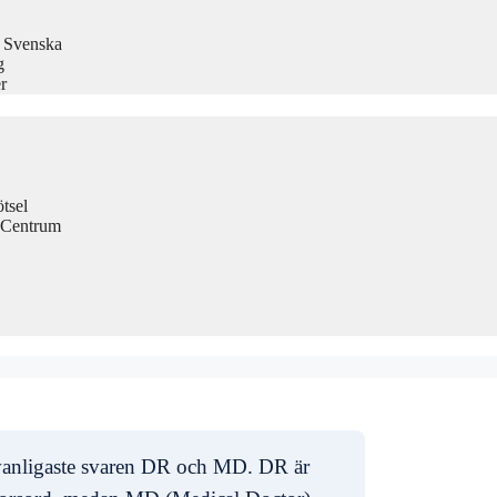
å Svenska
g
r
tsel
 Centrum
e vanligaste svaren DR och MD. DR är