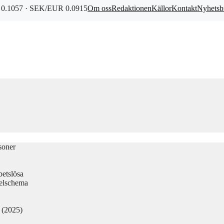
0.1057 · SEK/EUR 0.0915
Om oss
Redaktionen
Källor
Kontakt
Nyhetsb
soner
betslösa
elschema
d (2025)