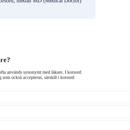
 korsord, medan MD (Medical Doctor)
are?
l ofta används synonymt med läkare. I korsord
g som också accepteras, särskilt i korsord