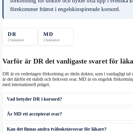
förkortning för doktor och dyker ofta upp i svenska
förekommer främst i engelskinspirerade korsord.
DR
MD
2 bokstäver
2 bokstäver
Varför är DR det vanligaste svaret för läk
DR är en vedertagen förkortning av titeln doktor, som i vardagligt ta
är det därför ett stabilt och frekvent svar. MD är en engelsk förkortnin
med internationell prägel.
Vad betyder DR i korsord?
Är MD ett accepterat svar?
Kan det finnas andra tvåbokstavssvar för läkare?