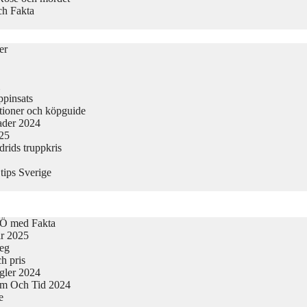
ch Fakta
er
ppinsats
tioner och köpguide
nader 2024
025
rids truppkris
tips Sverige
-Ö med Fakta
ar 2025
teg
h pris
egler 2024
tum Och Tid 2024
e