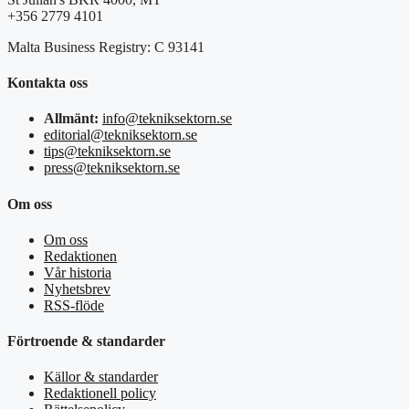
+356 2779 4101
Malta Business Registry: C 93141
Kontakta oss
Allmänt:
info@tekniksektorn.se
editorial@tekniksektorn.se
tips@tekniksektorn.se
press@tekniksektorn.se
Om oss
Om oss
Redaktionen
Vår historia
Nyhetsbrev
RSS-flöde
Förtroende & standarder
Källor & standarder
Redaktionell policy