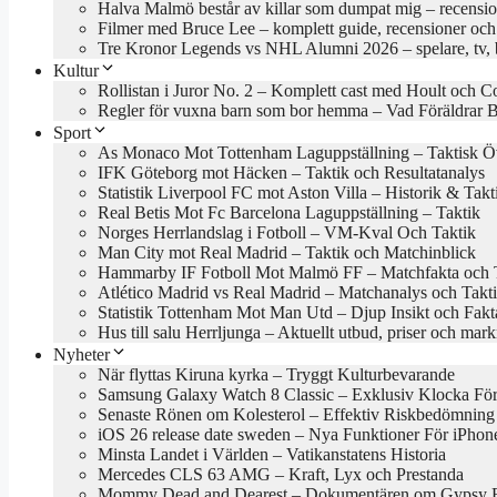
Halva Malmö består av killar som dumpat mig – recensio
Filmer med Bruce Lee – komplett guide, recensioner och
Tre Kronor Legends vs NHL Alumni 2026 – spelare, tv, bi
Kultur
Rollistan i Juror No. 2 – Komplett cast med Hoult och Co
Regler för vuxna barn som bor hemma – Vad Föräldrar 
Sport
As Monaco Mot Tottenham Laguppställning – Taktisk Öv
IFK Göteborg mot Häcken – Taktik och Resultatanalys
Statistik Liverpool FC mot Aston Villa – Historik & Takt
Real Betis Mot Fc Barcelona Laguppställning – Taktik
Norges Herrlandslag i Fotboll – VM-Kval Och Taktik
Man City mot Real Madrid – Taktik och Matchinblick
Hammarby IF Fotboll Mot Malmö FF – Matchfakta och 
Atlético Madrid vs Real Madrid – Matchanalys och Takt
Statistik Tottenham Mot Man Utd – Djup Insikt och Fakt
Hus till salu Herrljunga – Aktuellt utbud, priser och mar
Nyheter
När flyttas Kiruna kyrka – Tryggt Kulturbevarande
Samsung Galaxy Watch 8 Classic – Exklusiv Klocka Fö
Senaste Rönen om Kolesterol – Effektiv Riskbedömning
iOS 26 release date sweden – Nya Funktioner För iPhon
Minsta Landet i Världen – Vatikanstatens Historia
Mercedes CLS 63 AMG – Kraft, Lyx och Prestanda
Mommy Dead and Dearest – Dokumentären om Gypsy R