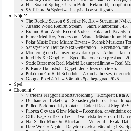
Hur Snabbt Springer Usain Bolt – Rekordtid, Toppfart o
SVT Play På Spåret – Titta på alla avsnitt gratis
Nöje
The Rookie Season 6 Sverige Netflix – Streaming Nyhet
Jurassic World Rebirth Stream – Säkra Plattformar i 4K
Bonnie Blue World Record Video – Fakta och Påverkan
Filmer Med Roy Andersson – Visuell Mästare Inom Film
Polar Music Prize Miriam Bryant – Svensk Musikens To
Satisfyer Pro Deluxe Next Generation – Recension, funk
Montering och balansering av däck pris – Aktuella kost
Intel Iris Xe Graphics – Specifikationer och prestanda 2
Stade Brest mot Real Madrid Laguppställning – Real Mad
K-Rauta Halmstad – Öppettider, adress och telefon
Pokémon Go Raid Schedule – Aktuella bosses, tider och 
Google Pixel 4 XL – Värt att köpa begagnad 2025
Spel
Ekonomi
Världens Flaggor i Bokstavsordning – Komplett Lista A
Det händer i Lekeberg – Senaste nyheter och förändring
Pulled Pork med Klyftpotatis – Enkelt Recept Steg för S
Filorga Oxygen Glow Mask – Recension, användning oc
CBD Kapslar Bäst i Test – Kvalitetskriterier och THC-r
När Ställer Man Om Klockan Till Vintertid – Exakt Da
Here We Go Again – Betydelse och användning i Sverig