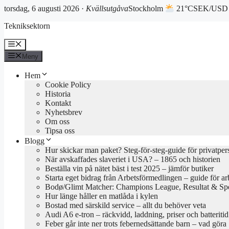
torsdag, 6 augusti 2026 ·
Kvällsutgåva
Stockholm
21°C
SEK/USD 
Hoppa
Tekniksektorn
till
innehåll
Meny
Meny
Hem
Cookie Policy
Historia
Kontakt
Nyhetsbrev
Om oss
Tipsa oss
Blogg
Hur skickar man paket? Steg-för-steg-guide för privatper
När avskaffades slaveriet i USA? – 1865 och historien
Beställa vin på nätet bäst i test 2025 – jämför butiker
Starta eget bidrag från Arbetsförmedlingen – guide för ar
Bodø/Glimt Matcher: Champions League, Resultat & Sp
Hur länge håller en matlåda i kylen
Bostad med särskild service – allt du behöver veta
Audi A6 e-tron – räckvidd, laddning, priser och batteriti
Feber går inte ner trots febernedsättande barn – vad göra