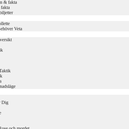
n & fakta
 fakta
ljetter
llette
Behöver Veta
ersikt
ik
Taktik
ik
a
knadsläge
r Dig
e
ose och mordet