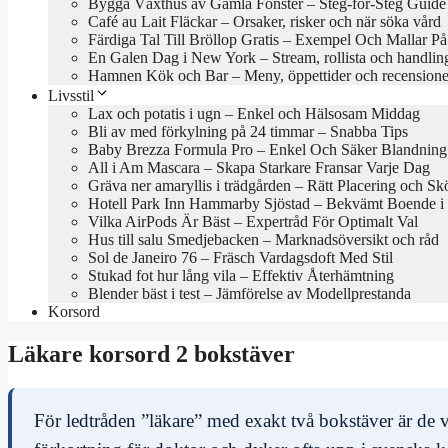
Bygga Växthus av Gamla Fönster – Steg-för-Steg Guide
Café au Lait Fläckar – Orsaker, risker och när söka vård
Färdiga Tal Till Bröllop Gratis – Exempel Och Mallar P
En Galen Dag i New York – Stream, rollista och handlin
Hamnen Kök och Bar – Meny, öppettider och recensione
Livsstil
Lax och potatis i ugn – Enkel och Hälsosam Middag
Bli av med förkylning på 24 timmar – Snabba Tips
Baby Brezza Formula Pro – Enkel Och Säker Blandning
All i Am Mascara – Skapa Starkare Fransar Varje Dag
Gräva ner amaryllis i trädgården – Rätt Placering och Skö
Hotell Park Inn Hammarby Sjöstad – Bekvämt Boende i
Vilka AirPods Är Bäst – Expertråd För Optimalt Val
Hus till salu Smedjebacken – Marknadsöversikt och råd
Sol de Janeiro 76 – Fräsch Vardagsdoft Med Stil
Stukad fot hur lång vila – Effektiv Återhämtning
Blender bäst i test – Jämförelse av Modellprestanda
Korsord
Läkare korsord 2 bokstäver
För ledtråden ”läkare” med exakt två bokstäver är d