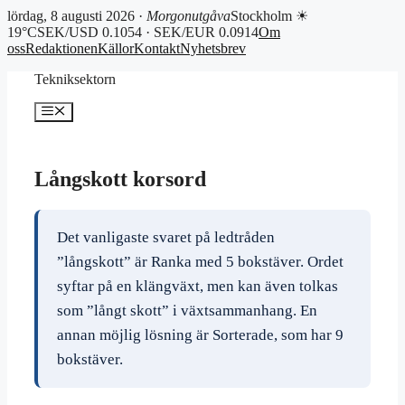
lördag, 8 augusti 2026 ·
Morgonutgåva
Stockholm ☀
19°C
SEK/USD 0.1054 · SEK/EUR 0.0914
Om
oss
Redaktionen
Källor
Kontakt
Nyhetsbrev
Hoppa
Tekniksektorn
till
innehåll
Meny
Långskott korsord
Det vanligaste svaret på ledtråden
”långskott” är Ranka med 5 bokstäver. Ordet
syftar på en klängväxt, men kan även tolkas
som ”långt skott” i växtsammanhang. En
annan möjlig lösning är Sorterade, som har 9
bokstäver.