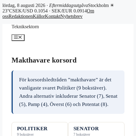
lördag, 8 augusti 2026 ·
Eftermiddagsutgåva
Stockholm ☀
23°C
SEK/USD 0.1054 · SEK/EUR 0.0914
Om
oss
Redaktionen
Källor
Kontakt
Nyhetsbrev
Hoppa
Tekniksektorn
till
innehåll
Meny
Makthavare korsord
För korsordsledtråden ”makthavare” är det
vanligaste svaret Politiker (9 bokstäver).
Andra alternativ inkluderar Senator (7), Senat
(5), Pamp (4), Överst (6) och Potentat (8).
POLITIKER
SENATOR
9 bokstäver
7 bokstäver