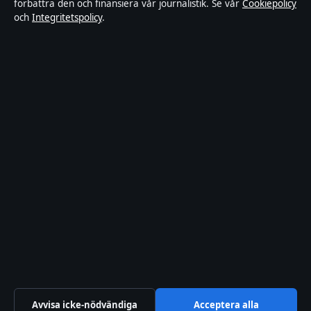
förbättra den och finansiera vår journalistik. Se vår
Cookiepolicy
och
Integritetspolicy
.
Integritetspolicy
Om Tekniksektorn i korthet
Tekniksektorn är en oberoende svensk digital nyhetssajt med fokus
på film, tv, kultur och nöjesnyheter. Varje artikel har en namngiven
byline, granskas av en redaktör och faktagranskas innan publicering.
Vi rättar misstag skyndsamt. Allmänna förfrågningar:
info@tekniksektorn.se
.
tekniksektorn.se drivs av Djurgården Publishing Limited (Malta
Business Registry: C 93141).
© 2026 tekniksektorn.se ·
WorldRSS
·
Så verifierar vi vår rapportering
Avvisa icke-nödvändiga
Acceptera alla
↑