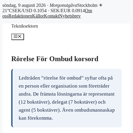
söndag, 9 augusti 2026 ·
Morgonutgåva
Stockholm ☀
21°C
SEK/USD 0.1054 · SEK/EUR 0.0914
Om
oss
Redaktionen
Källor
Kontakt
Nyhetsbrev
Hoppa
Tekniksektorn
till
innehåll
Meny
Rörelse För Ombud korsord
Ledtråden ”rörelse för ombud” syftar ofta på
en person eller organisation som företräder
andra. De främsta lösningarna är representant
(12 bokstäver), delegat (7 bokstäver) och
agent (5 bokstäver). Även ombudsmannaskap
kan förekomma.