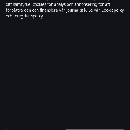
ditt samtycke, cookies för analys och annonsering för att
Kändisar & integritet
förbättra den och finansiera vår journalistik. Se vår
Cookiepolicy
och
Integritetspolicy
.
Integritetspolicy
Om Tekniksektorn i korthet
Tekniksektorn är en oberoende svensk digital nyhetssajt med fokus
på film, tv, kultur och nöjesnyheter. Varje artikel har en namngiven
byline, granskas av en redaktör och faktagranskas innan publicering.
Vi rättar misstag skyndsamt. Allmänna förfrågningar:
info@tekniksektorn.se
.
tekniksektorn.se drivs av Djurgården Publishing Limited (Malta
Business Registry: C 93141).
© 2026 tekniksektorn.se ·
WorldRSS
·
Så verifierar vi vår rapportering