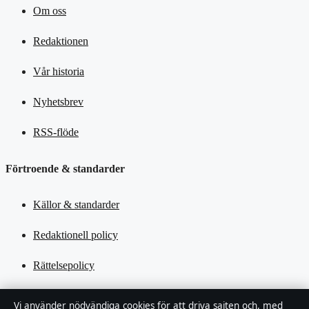
Om oss
Redaktionen
Vår historia
Nyhetsbrev
RSS-flöde
Förtroende & standarder
Källor & standarder
Redaktionell policy
Rättelsepolicy
Tillgänglighetsredogörelse
Vi använder nödvändiga cookies för att driva sajten och, med