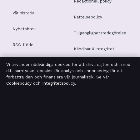
Redaktionell policy
Vår historia
Rättelsepolicy
Nyhetsbrev
Tillgänglighetsredogörelse
RSS-flöde
Kändisar & integritet
Vi använder nödvändiga cookies för att driva sajten och, med
Integritetspolicy
ditt samtycke, cookies för analys och annonsering för att
förbättra den och finansiera vår journalistik. Se vår
Cookiepolicy
och
Integritetspolicy
.
OM TEKNIKSEKTORN I KORTHET
Tekniksektorn är en oberoende svensk digital nyhetssajt
med fokus på film, tv, kultur och nöjesnyheter. Varje
artikel har en namngiven byline, granskas av en redaktör
och faktagranskas innan publicering.