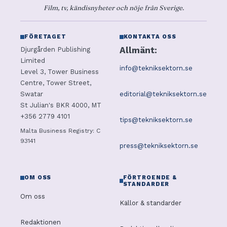
Film, tv, kändisnyheter och nöje från Sverige.
FÖRETAGET
KONTAKTA OSS
Allmänt:
Djurgården Publishing
Limited
info@tekniksektorn.se
Level 3, Tower Business
Centre, Tower Street,
editorial@tekniksektorn.se
Swatar
St Julian's BKR 4000, MT
+356 2779 4101
tips@tekniksektorn.se
Malta Business Registry: C
93141
press@tekniksektorn.se
OM OSS
FÖRTROENDE &
STANDARDER
Om oss
Källor & standarder
Redaktionen