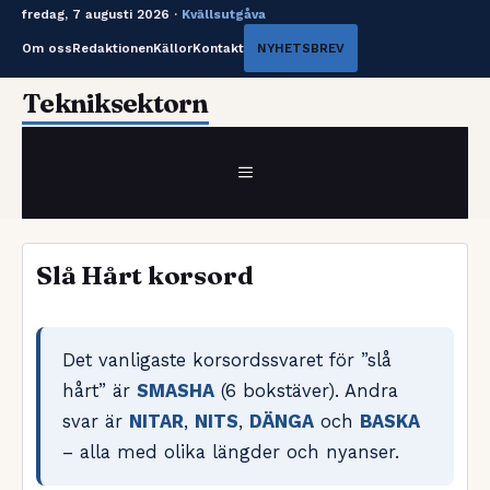
fredag, 7 augusti 2026 ·
Kvällsutgåva
Om oss
Redaktionen
Källor
Kontakt
NYHETSBREV
Hoppa
Tekniksektorn
till
innehåll
MENY
Slå Hårt korsord
Det vanligaste korsordssvaret för ”slå
hårt” är
SMASHA
(6 bokstäver). Andra
svar är
NITAR
,
NITS
,
DÄNGA
och
BASKA
– alla med olika längder och nyanser.