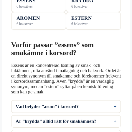
ESSENS
KRYDDA
6 bokstäver
6 bokstäver
AROMEN
ESTERN
6 bokstäver
6 bokstäver
Varför passar ”essens” som
smakämne i korsord?
Essens är en koncentrerad lösning av smak- och
luktämnen, ofta använd i matlagning och bakverk. Ordet är
en direkt synonym till smakämne och förekommer frekvent
i korsordssammanhang. Även ”krydda” är en vardaglig
synonym, medan ”estern” syftar på en kemisk förening
som kan ge smak.
Vad betyder ”arom” i korsord?
Är ”krydda” alltid rätt för smakämnen?