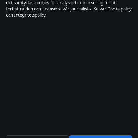
ditt samtycke, cookies för analys och annonsering för att
Kändisar & integritet
förbättra den och finansiera vår journalistik. Se vår
Cookiepolicy
och
Integritetspolicy
.
Integritetspolicy
Om Tekniksektorn i korthet
Tekniksektorn är en oberoende svensk digital nyhetssajt med fokus
på film, tv, kultur och nöjesnyheter. Varje artikel har en namngiven
byline, granskas av en redaktör och faktagranskas innan publicering.
Vi rättar misstag skyndsamt. Allmänna förfrågningar:
info@tekniksektorn.se
.
tekniksektorn.se drivs av Djurgården Publishing Limited (Malta
Business Registry: C 93141).
© 2026 tekniksektorn.se ·
WorldRSS
·
Så verifierar vi vår rapportering