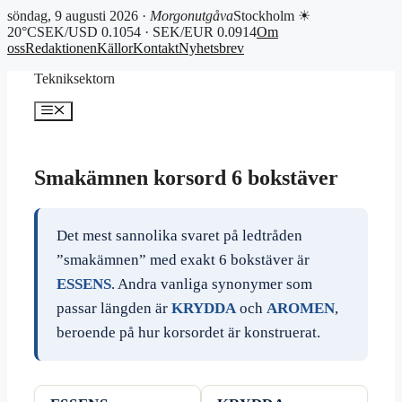
söndag, 9 augusti 2026 ·
Morgonutgåva
Stockholm ☀
20°C
SEK/USD 0.1054 · SEK/EUR 0.0914
Om
oss
Redaktionen
Källor
Kontakt
Nyhetsbrev
Hoppa
Tekniksektorn
till
innehåll
Meny
Smakämnen korsord 6 bokstäver
Det mest sannolika svaret på ledtråden
”smakämnen” med exakt 6 bokstäver är
ESSENS
. Andra vanliga synonymer som
passar längden är
KRYDDA
och
AROMEN
,
beroende på hur korsordet är konstruerat.