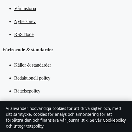
Vår historia
Nyhetsbrev
RSS-flöde
Förtroende & standarder
Källor & standarder
Redaktionell policy
Rättelsepolicy
Tillgänglighetsredogörelse
Vi använder nödvändiga cookies för att driva sajten och, med
ditt samtycke, cookies för analys och annonsering för att
Kändisar & integritet
förbättra den och finansiera vår journalistik. Se vår
Cookiepolicy
och
Integritetspolicy
.
Integritetspolicy