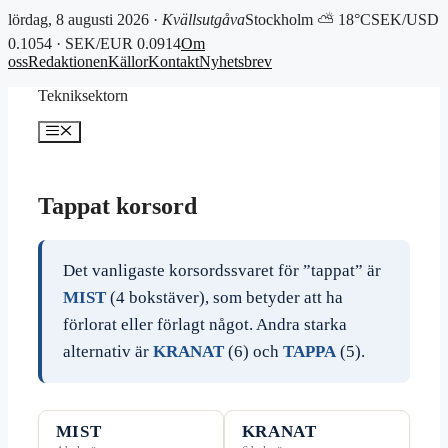
lördag, 8 augusti 2026 ·
Kvällsutgåva
Stockholm ⛅ 18°C
SEK/USD
0.1054 · SEK/EUR 0.0914
Om
oss
Redaktionen
Källor
Kontakt
Nyhetsbrev
Hoppa
Tekniksektorn
till
innehåll
Meny
Tappat korsord
Det vanligaste korsordssvaret för ”tappat” är
MIST
(4 bokstäver), som betyder att ha
förlorat eller förlagt något. Andra starka
alternativ är
KRANAT
(6) och
TAPPA
(5).
MIST
KRANAT