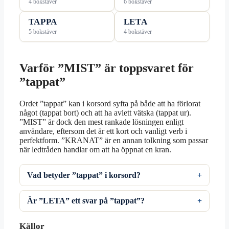
4 bokstäver
6 bokstäver
TAPPA
LETA
5 bokstäver
4 bokstäver
Varför ”MIST” är toppsvaret för
”tappat”
Ordet ”tappat” kan i korsord syfta på både att ha förlorat
något (tappat bort) och att ha avlett vätska (tappat ur).
”MIST” är dock den mest rankade lösningen enligt
användare, eftersom det är ett kort och vanligt verb i
perfektform. ”KRANAT” är en annan tolkning som passar
när ledtråden handlar om att ha öppnat en kran.
Vad betyder ”tappat” i korsord?
Är ”LETA” ett svar på ”tappat”?
Källor