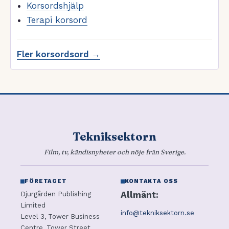
Korsordshjälp
Terapi korsord
Fler korsordsord →
Tekniksektorn
Film, tv, kändisnyheter och nöje från Sverige.
FÖRETAGET
KONTAKTA OSS
Allmänt:
Djurgården Publishing
Limited
info@tekniksektorn.se
Level 3, Tower Business
Centre, Tower Street,