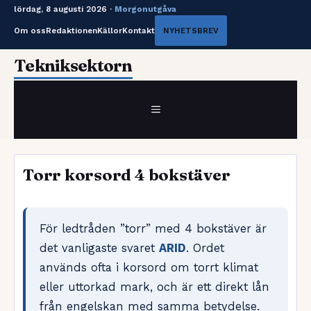
lördag, 8 augusti 2026 ·
Morgonutgåva
Om oss
Redaktionen
Källor
Kontakt
NYHETSBREV
Hoppa
Tekniksektorn
till
innehåll
MENY
Torr korsord 4 bokstäver
För ledtråden ”torr” med 4 bokstäver är
det vanligaste svaret
ARID
. Ordet
används ofta i korsord om torrt klimat
eller uttorkad mark, och är ett direkt lån
från engelskan med samma betydelse.