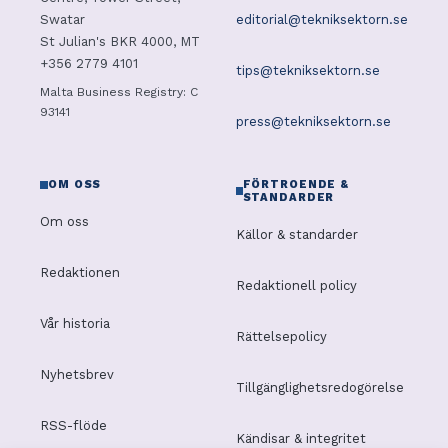
editorial@tekniksektorn.se
Swatar
St Julian's BKR 4000, MT
+356 2779 4101
tips@tekniksektorn.se
Malta Business Registry: C
93141
press@tekniksektorn.se
OM OSS
FÖRTROENDE &
STANDARDER
Om oss
Källor & standarder
Redaktionen
Redaktionell policy
Vår historia
Rättelsepolicy
Nyhetsbrev
Tillgänglighetsredogörelse
RSS-flöde
Kändisar & integritet