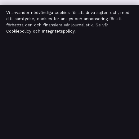
Vi använder nödvändiga cookies för att driva sajten och, med
Integritetspolicy
ditt samtycke, cookies för analys och annonsering för att
förbättra den och finansiera vår journalistik. Se vår
Cookiepolicy
och
Integritetspolicy
.
OM TEKNIKSEKTORN I KORTHET
Tekniksektorn är en oberoende svensk digital nyhetssajt
med fokus på film, tv, kultur och nöjesnyheter. Varje
artikel har en namngiven byline, granskas av en redaktör
och faktagranskas innan publicering.
Vi rättar misstag skyndsamt. Allmänna förfrågningar:
info@tekniksektorn.se
.
tekniksektorn.se drivs av Djurgården Publishing Limited
(Malta Business Registry: C 93141).
© 2026 tekniksektorn.se ·
WorldRSS
·