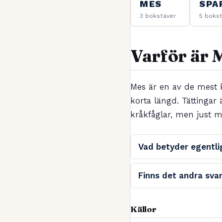
MES
SPA
3 bokstäver
5 boks
Varför är M
Mes är en av de mest 
korta längd. Tättingar 
kråkfåglar, men just m
Vad betyder egentli
Finns det andra sva
Källor