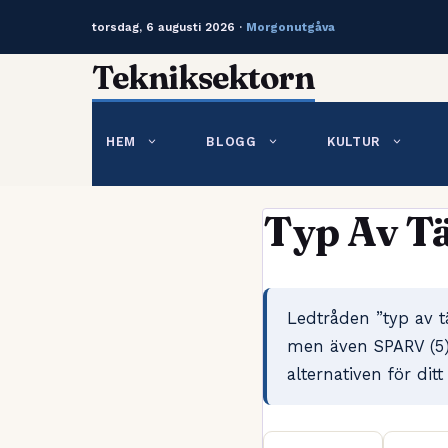
torsdag, 6 augusti 2026 ·
Morgonutgåva
Hoppa
Tekniksektorn
till
innehåll
HEM
BLOGG
KULTUR
Typ Av Tä
Ledtråden ”typ av tä
men även SPARV (5) 
alternativen för ditt