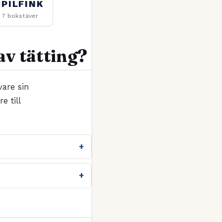
PILFINK
7 bokstäver
av tätting?
are sin
e till