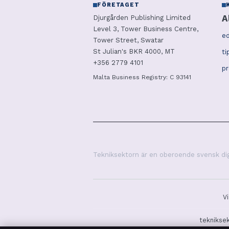
FÖRETAGET
A
Djurgården Publishing Limited
Level 3, Tower Business Centre,
ed
Tower Street, Swatar
St Julian's BKR 4000, MT
ti
+356 2779 4101
p
Malta Business Registry: C 93141
Tekniksektorn är en oberoende svensk digi
V
tekniksek