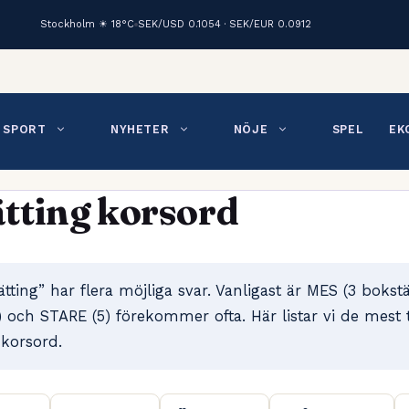
Stockholm ☀ 18°C
SEK/USD 0.1054 · SEK/EUR 0.0912
SPORT
NYHETER
NÖJE
SPEL
EK
tting korsord
tting” har flera möjliga svar. Vanligast är MES (3 bokstä
och STARE (5) förekommer ofta. Här listar vi de mest t
 korsord.