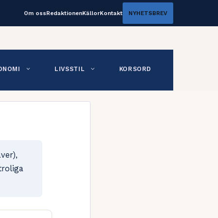
Om oss
Redaktionen
Källor
Kontakt
NYHETSBREV
ONOMI
LIVSSTIL
KORSORD
ver),
roliga