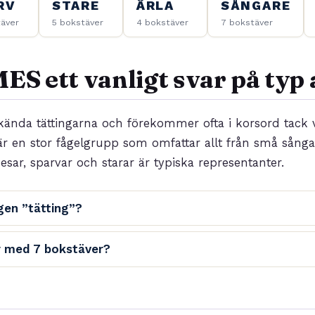
RV
STARE
ÄRLA
SÅNGARE
täver
5 bokstäver
4 bokstäver
7 bokstäver
ES ett vanligt svar på typ 
kända tättingarna och förekommer ofta i korsord tack v
är en stor fågelgrupp som omfattar allt från små sångar
esar, sparvar och starar är typiska representanter.
gen ”tätting”?
r med 7 bokstäver?