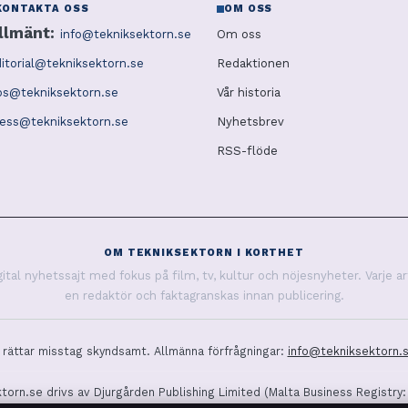
KONTAKTA OSS
OM OSS
llmänt:
info@tekniksektorn.se
Om oss
itorial@tekniksektorn.se
Redaktionen
ps@tekniksektorn.se
Vår historia
ress@tekniksektorn.se
Nyhetsbrev
RSS-flöde
OM TEKNIKSEKTORN I KORTHET
tal nyhetssajt med fokus på film, tv, kultur och nöjesnyheter. Varje ar
en redaktör och faktagranskas innan publicering.
i rättar misstag skyndsamt. Allmänna förfrågningar:
info@tekniksektorn.
torn.se drivs av Djurgården Publishing Limited (Malta Business Registry: