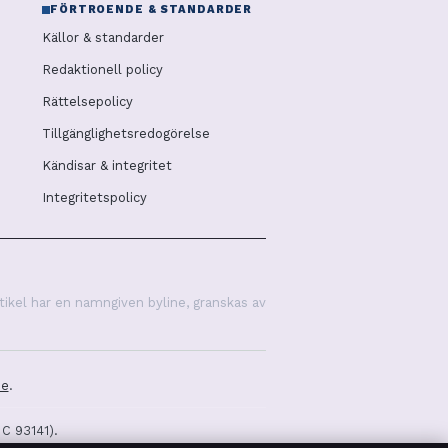
FÖRTROENDE & STANDARDER
Källor & standarder
Redaktionell policy
Rättelsepolicy
Tillgänglighetsredogörelse
Kändisar & integritet
Integritetspolicy
tikel har en namngiven byline, granskas av
se
.
 C 93141).