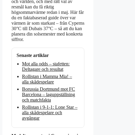
och världen, och med rätt val av
resmål kan du få riktig
högsommarvärme redan i maj. Här får
du en faktabaserad guide över var
värmen är som starkast – från Cyperns
30°C till Dubais 37°C – så att du kan
planera din solsemester med konkreta
siffror.
Senaste artiklar
Mot alla odds – stafetten:
Deltagare och resultat
Rollistan i Mamma Mia! –
alla skådespelare
Borussia Dortmund mot FC
Barcelona – laguppställning
och matchfakta
Rollistan i 9-1-1: Lone Star –
alla skådespelare och
avgångar