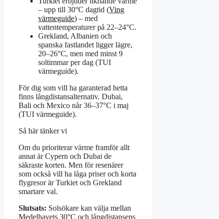
Turkiet erbjuder liknande värme
– upp till 30°C dagtid (
Ving
värmeguide
) – med
vattentemperaturer på 22–24°C.
Grekland, Albanien och
spanska fastlandet ligger lägre,
20–26°C, men med minst 9
soltimmar per dag (TUI
värmeguide).
För dig som vill ha garanterad hetta
finns långdistansalternativ. Dubai,
Bali och Mexico når 36–37°C i maj
(TUI värmeguide).
Så här tänker vi
Om du prioriterar värme framför allt
annat är Cypern och Dubai de
säkraste korten. Men för resenärer
som också vill ha låga priser och korta
flygresor är Turkiet och Grekland
smartare val.
Slutsats:
Solsökare kan välja mellan
Medelhavets 30°C och långdistansens