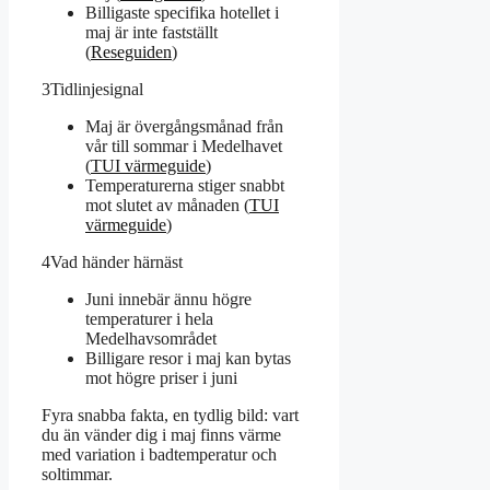
Billigaste specifika hotellet i
maj är inte fastställt
(
Reseguiden
)
3
Tidlinjesignal
Maj är övergångsmånad från
vår till sommar i Medelhavet
(
TUI värmeguide
)
Temperaturerna stiger snabbt
mot slutet av månaden (
TUI
värmeguide
)
4
Vad händer härnäst
Juni innebär ännu högre
temperaturer i hela
Medelhavsområdet
Billigare resor i maj kan bytas
mot högre priser i juni
Fyra snabba fakta, en tydlig bild: vart
du än vänder dig i maj finns värme
med variation i badtemperatur och
soltimmar.