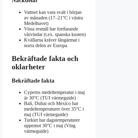
Nackdelar
Vattnet kan vara svalt i början
av månaden (17–21°C i västra
Medelhavet)
Vissa resmål har fortfarande
vårvindar (t.ex. spanska kusten)
Kvällarna kräver långärmat i
norra delen av Europa
Bekräftade fakta och
oklarheter
Bekräftade fakta
Cyperns medeltemperatur i maj
är 30°C (TUI värmeguide)
Bali, Dubai och Mexico har
medeltemperaturer över 35°C i
maj (TUI värmeguide)
Turkiet har dagstemperaturer
uppemot 30°C i maj (Ving
värmeguide)