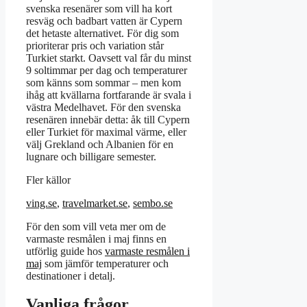
svenska resenärer som vill ha kort
resväg och badbart vatten är Cypern
det hetaste alternativet. För dig som
prioriterar pris och variation står
Turkiet starkt. Oavsett val får du minst
9 soltimmar per dag och temperaturer
som känns som sommar – men kom
ihåg att kvällarna fortfarande är svala i
västra Medelhavet. För den svenska
resenären innebär detta: åk till Cypern
eller Turkiet för maximal värme, eller
välj Grekland och Albanien för en
lugnare och billigare semester.
Fler källor
ving.se
,
travelmarket.se
,
sembo.se
För den som vill veta mer om de
varmaste resmålen i maj finns en
utförlig guide hos
varmaste resmålen i
maj
som jämför temperaturer och
destinationer i detalj.
Vanliga frågor