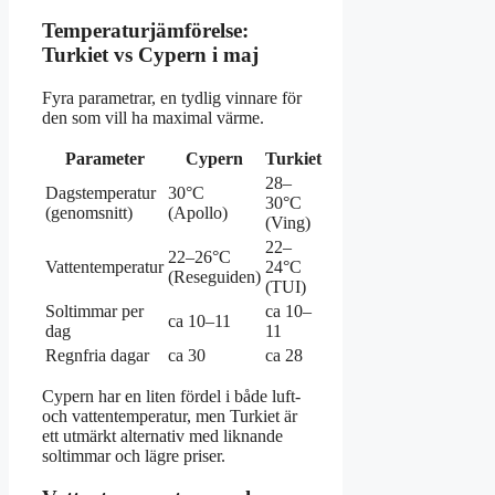
Temperaturjämförelse:
Turkiet vs Cypern i maj
Fyra parametrar, en tydlig vinnare för
den som vill ha maximal värme.
Parameter
Cypern
Turkiet
28–
Dagstemperatur
30°C
30°C
(genomsnitt)
(Apollo)
(Ving)
22–
22–26°C
Vattentemperatur
24°C
(Reseguiden)
(TUI)
Soltimmar per
ca 10–
ca 10–11
dag
11
Regnfria dagar
ca 30
ca 28
Cypern har en liten fördel i både luft-
och vattentemperatur, men Turkiet är
ett utmärkt alternativ med liknande
soltimmar och lägre priser.