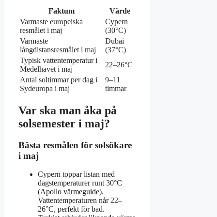
Faktum
Värde
Varmaste europeiska
Cypern
resmålet i maj
(30°C)
Varmaste
Dubai
långdistansresmålet i maj
(37°C)
Typisk vattentemperatur i
22–26°C
Medelhavet i maj
Antal soltimmar per dag i
9–11
Sydeuropa i maj
timmar
Var ska man åka på
solsemester i maj?
Bästa resmålen för solsökare
i maj
Cypern toppar listan med
dagstemperaturer runt 30°C
(
Apollo värmeguide
).
Vattentemperaturen når 22–
26°C, perfekt för bad.