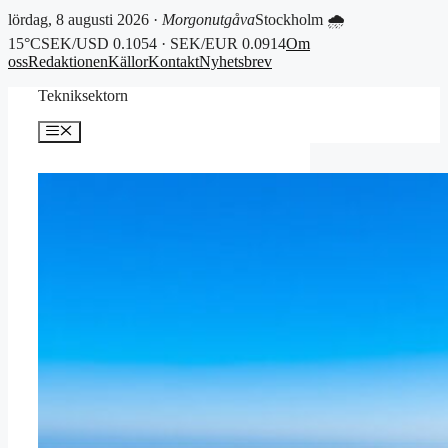
lördag, 8 augusti 2026 ·
Morgonutgåva
Stockholm 🌧
15°C
SEK/USD 0.1054 · SEK/EUR 0.0914
Om
oss
Redaktionen
Källor
Kontakt
Nyhetsbrev
Hoppa
Tekniksektorn
till
innehåll
Meny