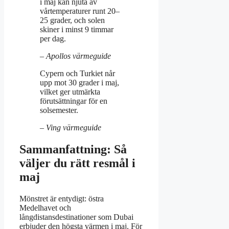
i maj kan njuta av
vårtemperaturer runt 20–
25 grader, och solen
skiner i minst 9 timmar
per dag.
– Apollos värmeguide
Cypern och Turkiet når
upp mot 30 grader i maj,
vilket ger utmärkta
förutsättningar för en
solsemester.
– Ving värmeguide
Sammanfattning: Så
väljer du rätt resmål i
maj
Mönstret är entydigt: östra
Medelhavet och
långdistansdestinationer som Dubai
erbjuder den högsta värmen i maj. För