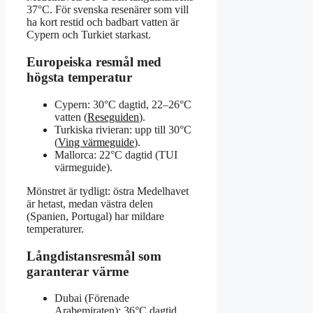
37°C. För svenska resenärer som vill
ha kort restid och badbart vatten är
Cypern och Turkiet starkast.
Europeiska resmål med
högsta temperatur
Cypern: 30°C dagtid, 22–26°C
vatten (
Reseguiden
).
Turkiska rivieran: upp till 30°C
(
Ving värmeguide
).
Mallorca: 22°C dagtid (TUI
värmeguide).
Mönstret är tydligt: östra Medelhavet
är hetast, medan västra delen
(Spanien, Portugal) har mildare
temperaturer.
Långdistansresmål som
garanterar värme
Dubai (Förenade
Arabemiraten): 36°C dagtid