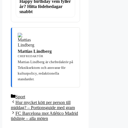
Happy birthday vem fyller
år? Hitta födelsedagar
snabbt
Mattias Lindberg
CHEFREDAKTÖR
Mattias Lindberg är chefredaktör på
Tekniksektorn och ansvarar för
kulturpolicy, redaktionella
standarder.
Kategorier
Sport
Hur mycket kött per person till
middag? – Portionsguide med gram
FC Barcelona mot Atlético Madrid
tidslinje – alla möten