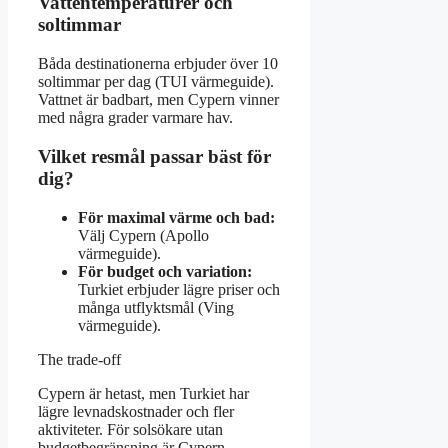
Vattentemperaturer och
soltimmar
Båda destinationerna erbjuder över 10
soltimmar per dag (TUI värmeguide).
Vattnet är badbart, men Cypern vinner
med några grader varmare hav.
Vilket resmål passar bäst för
dig?
För maximal värme och bad:
Välj Cypern (Apollo
värmeguide).
För budget och variation:
Turkiet erbjuder lägre priser och
många utflyktsmål (Ving
värmeguide).
The trade-off
Cypern är hetast, men Turkiet har
lägre levnadskostnader och fler
aktiviteter. För solsökare utan
budgetbegränsning är Cypern