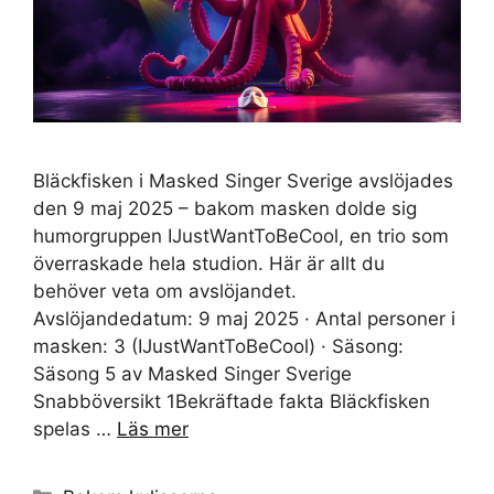
Bläckfisken i Masked Singer Sverige avslöjades
den 9 maj 2025 – bakom masken dolde sig
humorgruppen IJustWantToBeCool, en trio som
överraskade hela studion. Här är allt du
behöver veta om avslöjandet.
Avslöjandedatum: 9 maj 2025 · Antal personer i
masken: 3 (IJustWantToBeCool) · Säsong:
Säsong 5 av Masked Singer Sverige
Snabböversikt 1Bekräftade fakta Bläckfisken
spelas …
Läs mer
Kategorier