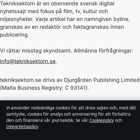
Tekniksektorn är en oberoende svensk digital
nyhetssajt med fokus på film, tv, kultur och
nöjesnyheter. Varje artikel har en namngiven byline,
granskas av en redaktör och faktagranskas innan
publicering.
Vi rättar misstag skyndsamt. Allmänna förfrågningar:
info@tekniksektorn.se
.
tekniksektorn.se drivs av Djurgården Publishing Limited
(Malta Business Registry: C 93141).
© 2026 tekniksektorn.se ·
WorldRSS
·
Vi använder nödvändiga cookies för att driva sajten och, med ditt
samtycke, cookies för analys och annonsering för att förbättra
Så verifierar vi vår rapportering
den och finansiera vår journalistik. Se vår
Cookiepolicy
och
Integritetspolicy
.