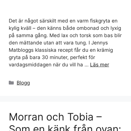
Det är något särskilt med en varm fiskgryta en
kylig kväll – den känns både ombonad och lyxig
på samma gång. Med lax och torsk som bas blir
den mättande utan att vara tung. I Jennys
Matbloggs klassiska recept får du en krämig
gryta på bara 30 minuter, perfekt för
vardagsmiddagen när du vill ha …
Läs mer
Kategorier
Blogg
Morran och Tobia –
Som en känk från ovan: