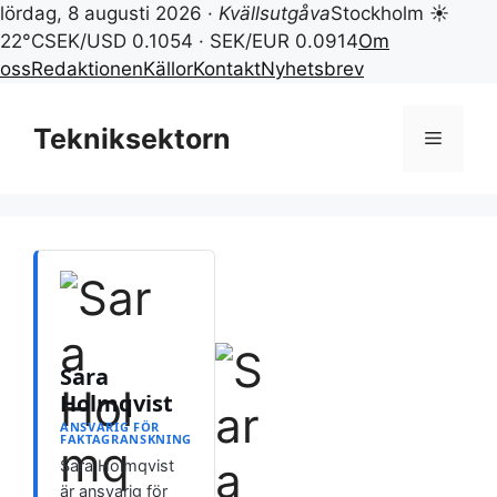
lördag, 8 augusti 2026 ·
Kvällsutgåva
Stockholm ☀
22°C
SEK/USD 0.1054 · SEK/EUR 0.0914
Om
oss
Redaktionen
Källor
Kontakt
Nyhetsbrev
Hoppa
till
Tekniksektorn
Meny
innehåll
Sara
Holmqvist
ANSVARIG FÖR
FAKTAGRANSKNING
Sara Holmqvist
är ansvarig för