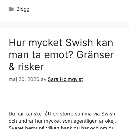
Kategorier
Blogg
Hur mycket Swish kan
man ta emot? Gränser
& risker
maj 20, 2026
av
Sara Holmqvist
Du har kanske fått en större summa via Swish
och undrar hur mycket som egentligen är okej.
Svaret beror på vilken bank du har och om du