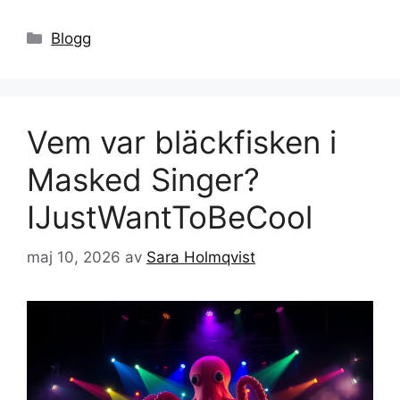
Kategorier
Blogg
Vem var bläckfisken i
Masked Singer?
IJustWantToBeCool
maj 10, 2026
av
Sara Holmqvist