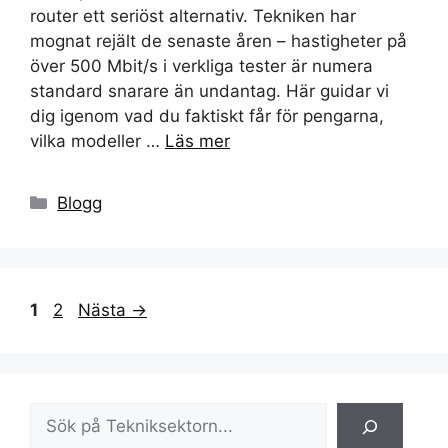
router ett seriöst alternativ. Tekniken har
mognat rejält de senaste åren – hastigheter på
över 500 Mbit/s i verkliga tester är numera
standard snarare än undantag. Här guidar vi
dig igenom vad du faktiskt får för pengarna,
vilka modeller …
Läs mer
Kategorier
Blogg
Sida
Sida
1
2
Nästa
→
Sök