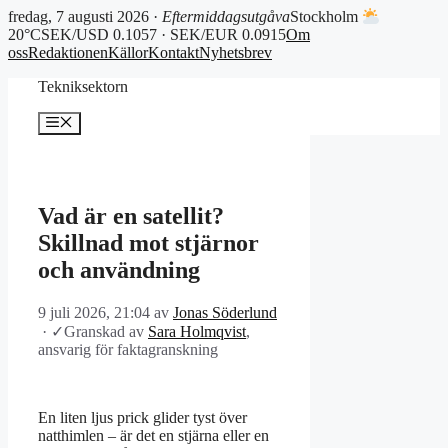
fredag, 7 augusti 2026 ·
Eftermiddagsutgåva
Stockholm
20°C
SEK/USD 0.1057 · SEK/EUR 0.0915
Om
oss
Redaktionen
Källor
Kontakt
Nyhetsbrev
Hoppa
Tekniksektorn
till
innehåll
Meny
Vad är en satellit?
Skillnad mot stjärnor
och användning
9 juli 2026, 21:04
av
Jonas Söderlund
·
✓
Granskad av
Sara Holmqvist
,
ansvarig för faktagranskning
En liten ljus prick glider tyst över
natthimlen – är det en stjärna eller en