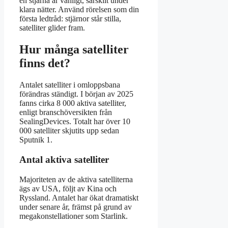
en stjärna är vanligt, särskilt under
klara nätter. Använd rörelsen som din
första ledtråd: stjärnor står stilla,
satelliter glider fram.
Hur många satelliter
finns det?
Antalet satelliter i omloppsbana
förändras ständigt. I början av 2025
fanns cirka 8 000 aktiva satelliter,
enligt branschöversikten från
SealingDevices. Totalt har över 10
000 satelliter skjutits upp sedan
Sputnik 1.
Antal aktiva satelliter
Majoriteten av de aktiva satelliterna
ägs av USA, följt av Kina och
Ryssland. Antalet har ökat dramatiskt
under senare år, främst på grund av
megakonstellationer som Starlink.