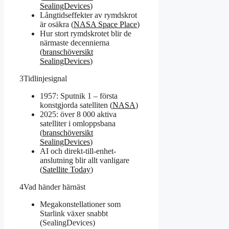
SealingDevices
)
Långtidseffekter av rymdskrot
är osäkra (
NASA Space Place
)
Hur stort rymdskrotet blir de
närmaste decennierna
(
branschöversikt
SealingDevices
)
3
Tidlinjesignal
1957: Sputnik 1 – första
konstgjorda satelliten (
NASA
)
2025: över 8 000 aktiva
satelliter i omloppsbana
(
branschöversikt
SealingDevices
)
AI och direkt-till-enhet-
anslutning blir allt vanligare
(
Satellite Today
)
4
Vad händer härnäst
Megakonstellationer som
Starlink växer snabbt
(SealingDevices)