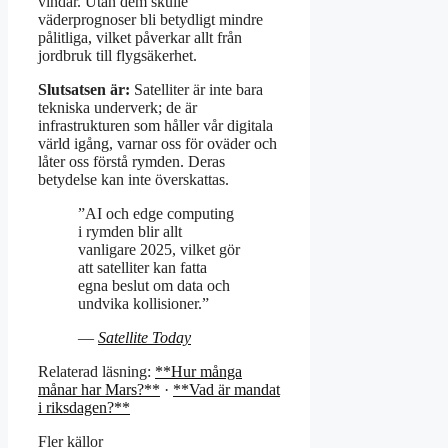
vindar. Utan dem skulle
väderprognoser bli betydligt mindre
pålitliga, vilket påverkar allt från
jordbruk till flygsäkerhet.
Slutsatsen är:
Satelliter är inte bara
tekniska underverk; de är
infrastrukturen som håller vår digitala
värld igång, varnar oss för oväder och
låter oss förstå rymden. Deras
betydelse kan inte överskattas.
”AI och edge computing
i rymden blir allt
vanligare 2025, vilket gör
att satelliter kan fatta
egna beslut om data och
undvika kollisioner.”
—
Satellite Today
Relaterad läsning:
**Hur många
månar har Mars?**
·
**Vad är mandat
i riksdagen?**
Fler källor