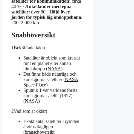
satelliter för kommunikation:
cirka
40 % ·
Antal länder med egna
satelliter:
över 80 ·
Höjd över
jorden för typisk låg omloppsbana:
200–2 000 km
Snabböversikt
1
Bekräftade fakta
Satelliter är objekt som kretsar
runt en planet eller annan
himlakropp (
NASA
)
Det finns både naturliga och
konstgjorda satelliter (
NASA
Space Place
)
Sputnik 1 var världens första
konstgjorda satellit (1957)
(
NASA
)
2
Vad som är oklart
Exakt antal satelliter i rymden
ändras dagligen
(
branschöversikt