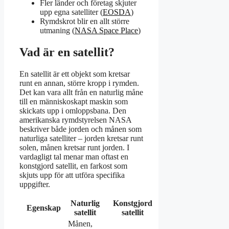
Fler länder och företag skjuter
upp egna satelliter (
EOSDA
)
Rymdskrot blir en allt större
utmaning (
NASA Space Place
)
Vad är en satellit?
En satellit är ett objekt som kretsar
runt en annan, större kropp i rymden.
Det kan vara allt från en naturlig måne
till en människoskapt maskin som
skickats upp i omloppsbana. Den
amerikanska rymdstyrelsen NASA
beskriver både jorden och månen som
naturliga satelliter – jorden kretsar runt
solen, månen kretsar runt jorden. I
vardagligt tal menar man oftast en
konstgjord satellit, en farkost som
skjuts upp för att utföra specifika
uppgifter.
Naturlig
Konstgjord
Egenskap
satellit
satellit
Månen,