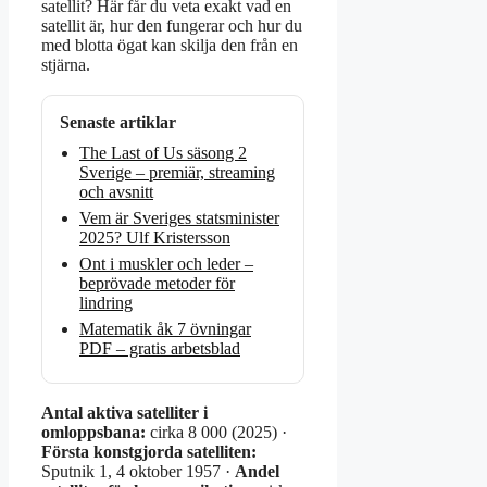
satellit? Här får du veta exakt vad en
satellit är, hur den fungerar och hur du
med blotta ögat kan skilja den från en
stjärna.
Senaste artiklar
The Last of Us säsong 2
Sverige – premiär, streaming
och avsnitt
Vem är Sveriges statsminister
2025? Ulf Kristersson
Ont i muskler och leder –
beprövade metoder för
lindring
Matematik åk 7 övningar
PDF – gratis arbetsblad
Antal aktiva satelliter i
omloppsbana:
cirka 8 000 (2025) ·
Första konstgjorda satelliten:
Sputnik 1, 4 oktober 1957 ·
Andel