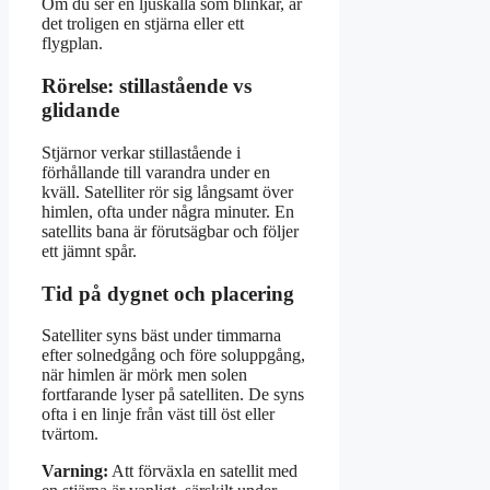
Om du ser en ljuskälla som blinkar, är
det troligen en stjärna eller ett
flygplan.
Rörelse: stillastående vs
glidande
Stjärnor verkar stillastående i
förhållande till varandra under en
kväll. Satelliter rör sig långsamt över
himlen, ofta under några minuter. En
satellits bana är förutsägbar och följer
ett jämnt spår.
Tid på dygnet och placering
Satelliter syns bäst under timmarna
efter solnedgång och före soluppgång,
när himlen är mörk men solen
fortfarande lyser på satelliten. De syns
ofta i en linje från väst till öst eller
tvärtom.
Varning:
Att förväxla en satellit med