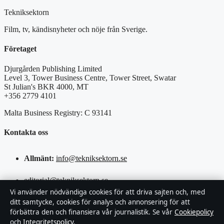
Tekniksektorn
Film, tv, kändisnyheter och nöje från Sverige.
Företaget
Djurgården Publishing Limited
Level 3, Tower Business Centre, Tower Street, Swatar
St Julian's BKR 4000, MT
+356 2779 4101
Malta Business Registry: C 93141
Kontakta oss
Allmänt:
info@tekniksektorn.se
editorial@tekniksektorn.se
Vi använder nödvändiga cookies för att driva sajten och, med
ditt samtycke, cookies för analys och annonsering för att
tips@tekniksektorn.se
förbättra den och finansiera vår journalistik. Se vår
Cookiepolicy
och
Integritetspolicy
.