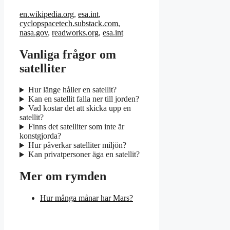
en.wikipedia.org
,
esa.int
,
cyclopspacetech.substack.com
,
nasa.gov
,
readworks.org
,
esa.int
Vanliga frågor om
satelliter
Hur länge håller en satellit?
Kan en satellit falla ner till jorden?
Vad kostar det att skicka upp en
satellit?
Finns det satelliter som inte är
konstgjorda?
Hur påverkar satelliter miljön?
Kan privatpersoner äga en satellit?
Mer om rymden
Hur många månar har Mars?