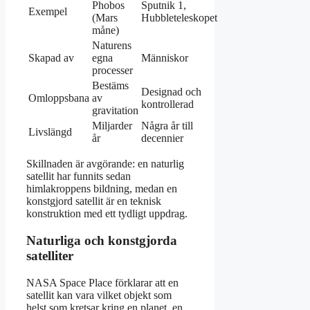
Phobos
Sputnik 1,
Exempel
(Mars
Hubbleteleskopet
måne)
Naturens
Skapad av
egna
Människor
processer
Bestäms
Designad och
Omloppsbana
av
kontrollerad
gravitation
Miljarder
Några år till
Livslängd
år
decennier
Skillnaden är avgörande: en naturlig
satellit har funnits sedan
himlakroppens bildning, medan en
konstgjord satellit är en teknisk
konstruktion med ett tydligt uppdrag.
Naturliga och konstgjorda
satelliter
NASA Space Place förklarar att en
satellit kan vara vilket objekt som
helst som kretsar kring en planet, en