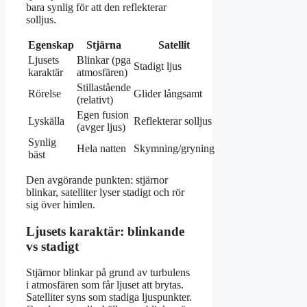
bara synlig för att den reflekterar
solljus.
Egenskap
Stjärna
Satellit
Ljusets
Blinkar (pga
Stadigt ljus
karaktär
atmosfären)
Stillastående
Rörelse
Glider långsamt
(relativt)
Egen fusion
Lyskälla
Reflekterar solljus
(avger ljus)
Synlig
Hela natten
Skymning/gryning
bäst
Den avgörande punkten: stjärnor
blinkar, satelliter lyser stadigt och rör
sig över himlen.
Ljusets karaktär: blinkande
vs stadigt
Stjärnor blinkar på grund av turbulens
i atmosfären som får ljuset att brytas.
Satelliter syns som stadiga ljuspunkter.