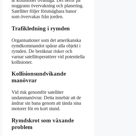
är kollisioner ovanliga. Det beror på
noggrann övervakning och planering.
Satelliter följer förutsägbara banor
som övervakas från jorden.
Trafikledning i rymden
Organisationer som det amerikanska
rymdkommandot spårar alla objekt i
rymden. De beräknar risker och
varnar satellitoperatörer vid potentiella
kollisioner.
Kollisionsundvikande
manövrar
Vid risk genomför satelliter
undanmanövrar. Detta innebär att de
ändrar sin bana genom att tända sina
motorer för en kort stund.
Rymdskrot som växande
problem