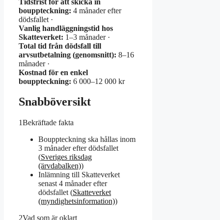
Tidsfrist för att skicka in
bouppteckning:
4 månader efter
dödsfallet ·
Vanlig handläggningstid hos
Skatteverket:
1–3 månader ·
Total tid från dödsfall till
arvsutbetalning (genomsnitt):
8–16
månader ·
Kostnad för en enkel
bouppteckning:
6 000–12 000 kr
Snabböversikt
1
Bekräftade fakta
Bouppteckning ska hållas inom
3 månader efter dödsfallet
(
Sveriges riksdag
(ärvdabalken)
)
Inlämning till Skatteverket
senast 4 månader efter
dödsfallet (
Skatteverket
(myndighetsinformation)
)
2
Vad som är oklart