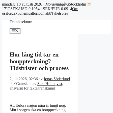
måndag, 10 augusti 2026 ·
Morgonutgåva
Stockholm
17°C
SEK/USD 0.1054 · SEK/EUR 0.0914
Om
oss
Redaktionen
Källor
Kontakt
Nyhetsbrev
Hoppa
Tekniksektorn
till
innehåll
Meny
Hur lång tid tar en
bouppteckning?
Tidsfrister och process
2 juli 2026, 02:36
av
Jonas Söderlund
·
✓
Granskad av
Sara Holmqvist
,
ansvarig för faktagranskning
Att förlora någon nära är tungt nog.
Mitt i sorgen ska en bouppteckning