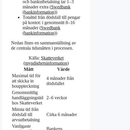
och bankutbetalning tar 1–3
månader extra (
Swedbank
(bankinformation)
)
Totaltid från dödsfall till pengar
på kontot: i genomsnitt 8–16
månader (
Swedbank
(bankinformation)
)
Nedan finns en sammanställning av
de centrala tidsmåtten i processen.
Källa:
Skatteverket
(myndighetsinformation)
Mått
Värde
Maximal tid för
4 månader från
att skicka in
dödsfallet
bouppteckning
Genomsnittlig
handläggningstid
2–6 veckor
hos Skatteverket
Minsta tid från
dödsfall till
Cirka 6 månader
arvsutbetalning
Vanligaste
Bankens