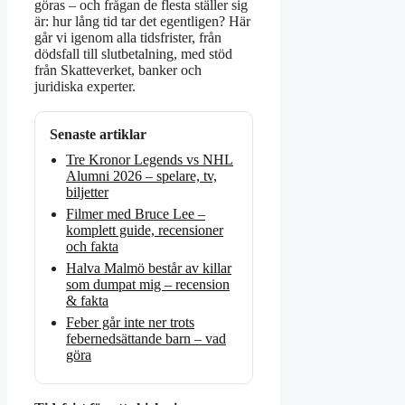
göras – och frågan de flesta ställer sig
är: hur lång tid tar det egentligen? Här
går vi igenom alla tidsfrister, från
dödsfall till slutbetalning, med stöd
från Skatteverket, banker och
juridiska experter.
Senaste artiklar
Tre Kronor Legends vs NHL
Alumni 2026 – spelare, tv,
biljetter
Filmer med Bruce Lee –
komplett guide, recensioner
och fakta
Halva Malmö består av killar
som dumpat mig – recension
& fakta
Feber går inte ner trots
febernedsättande barn – vad
göra