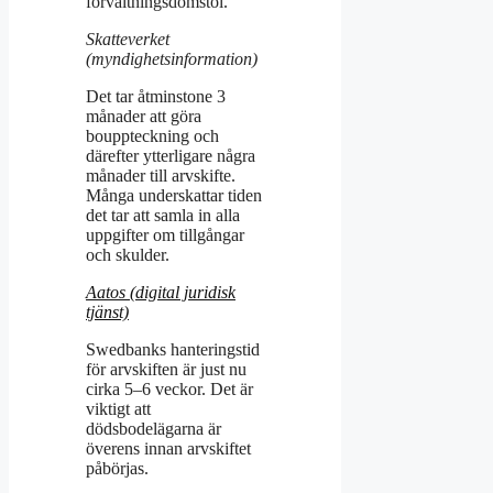
förvaltningsdomstol.
Skatteverket
(myndighetsinformation)
Det tar åtminstone 3
månader att göra
bouppteckning och
därefter ytterligare några
månader till arvskifte.
Många underskattar tiden
det tar att samla in alla
uppgifter om tillgångar
och skulder.
Aatos (digital juridisk
tjänst)
Swedbanks hanteringstid
för arvskiften är just nu
cirka 5–6 veckor. Det är
viktigt att
dödsbodelägarna är
överens innan arvskiftet
påbörjas.