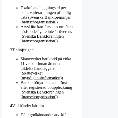
Exakt handläggningstid per
bank varierar – ingen offentlig
lista (
Svenska Bankföreningen
(branschorganisation)
)
Arvskifte kan försenas om flera
dödsbodelägare inte är överens
(
Svenska Bankföreningen
(branschorganisation)
)
3
Tidlinjesignal
Skatteverket har kötid på cirka
11 veckor innan ärendet
tilldelas handläggare
(
Skatteverket
(myndighetsinformation)
)
Banker börjar betala ut först
efter registrerad bouppteckning
(
Svenska Bankföreningen
(branschorganisation)
)
4
Vad händer härnäst
Efter godkännande: arvskifte