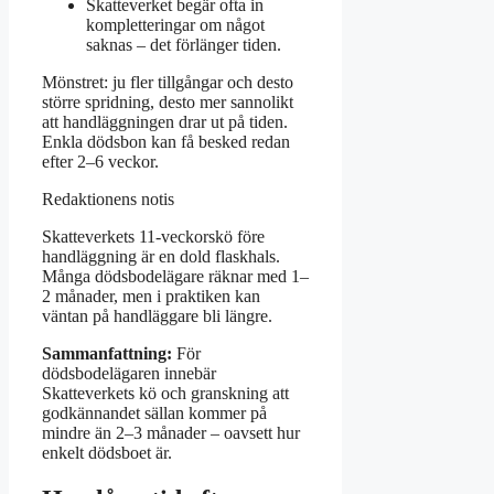
Skatteverket begär ofta in
kompletteringar om något
saknas – det förlänger tiden.
Mönstret: ju fler tillgångar och desto
större spridning, desto mer sannolikt
att handläggningen drar ut på tiden.
Enkla dödsbon kan få besked redan
efter 2–6 veckor.
Redaktionens notis
Skatteverkets 11-veckorskö före
handläggning är en dold flaskhals.
Många dödsbodelägare räknar med 1–
2 månader, men i praktiken kan
väntan på handläggare bli längre.
Sammanfattning:
För
dödsbodelägaren innebär
Skatteverkets kö och granskning att
godkännandet sällan kommer på
mindre än 2–3 månader – oavsett hur
enkelt dödsboet är.