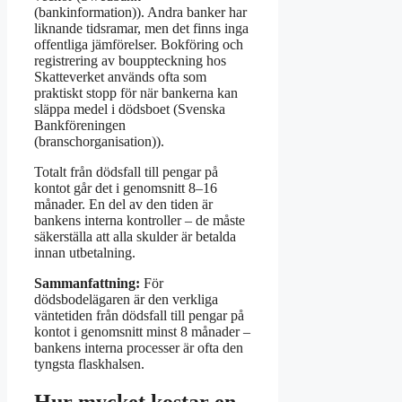
(bankinformation)). Andra banker har
liknande tidsramar, men det finns inga
offentliga jämförelser. Bokföring och
registrering av bouppteckning hos
Skatteverket används ofta som
praktiskt stopp för när bankerna kan
släppa medel i dödsboet (Svenska
Bankföreningen
(branschorganisation)).
Totalt från dödsfall till pengar på
kontot går det i genomsnitt 8–16
månader. En del av den tiden är
bankens interna kontroller – de måste
säkerställa att alla skulder är betalda
innan utbetalning.
Sammanfattning:
För
dödsbodelägaren är den verkliga
väntetiden från dödsfall till pengar på
kontot i genomsnitt minst 8 månader –
bankens interna processer är ofta den
tyngsta flaskhalsen.
Hur mycket kostar en