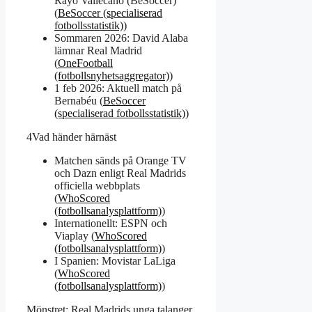
Rayo Vallecano (BeSoccer)
(
BeSoccer (specialiserad
fotbollsstatistik)
)
Sommaren 2026: David Alaba
lämnar Real Madrid
(
OneFootball
(fotbollsnyhetsaggregator)
)
1 feb 2026: Aktuell match på
Bernabéu (
BeSoccer
(specialiserad fotbollsstatistik)
)
4
Vad händer härnäst
Matchen sänds på Orange TV
och Dazn enligt Real Madrids
officiella webbplats
(
WhoScored
(fotbollsanalysplattform)
)
Internationellt: ESPN och
Viaplay (
WhoScored
(fotbollsanalysplattform)
)
I Spanien: Movistar LaLiga
(
WhoScored
(fotbollsanalysplattform)
)
Mönstret: Real Madrids unga talanger