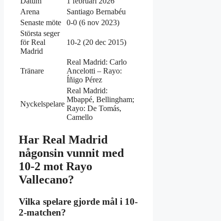
Datum
1 februari 2026
Arena
Santiago Bernabéu
Senaste möte
0-0 (6 nov 2023)
Största seger
för Real
10-2 (20 dec 2015)
Madrid
Real Madrid: Carlo
Tränare
Ancelotti – Rayo:
Íñigo Pérez
Real Madrid:
Mbappé, Bellingham;
Nyckelspelare
Rayo: De Tomás,
Camello
Har Real Madrid
någonsin vunnit med
10-2 mot Rayo
Vallecano?
Vilka spelare gjorde mål i 10-
2-matchen?