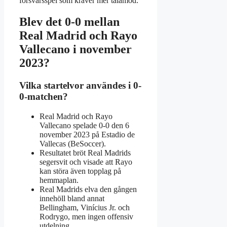
försvarsspel som kräver mer tålamod.
Blev det 0-0 mellan
Real Madrid och Rayo
Vallecano i november
2023?
Vilka startelvor användes i 0-
0-matchen?
Real Madrid och Rayo
Vallecano spelade 0-0 den 6
november 2023 på Estadio de
Vallecas (BeSoccer).
Resultatet bröt Real Madrids
segersvit och visade att Rayo
kan störa även topplag på
hemmaplan.
Real Madrids elva den gången
innehöll bland annat
Bellingham, Vinícius Jr. och
Rodrygo, men ingen offensiv
utdelning.