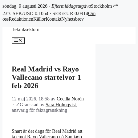
söndag, 9 augusti 2026 ·
Eftermiddagsutgåva
Stockholm ⛅
23°C
SEK/USD 0.1054 · SEK/EUR 0.0914
Om
oss
Redaktionen
Källor
Kontakt
Nyhetsbrev
Hoppa
Tekniksektorn
till
innehåll
Meny
Real Madrid vs Rayo
Vallecano startelvor 1
feb 2026
12 maj 2026, 18:58
av
Cecilia Norén
·
✓
Granskad av
Sara Holmqvist
,
ansvarig för faktagranskning
Snart är det dags för Real Madrid att
ta emot Rayo Vallecano på Santiago