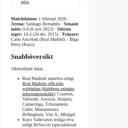
göra
Matchdatum:
1 februari 2026 ·
Arena:
Santiago Bernabéu ·
Senaste
möte:
0-0 (6 nov 2023) ·
Största
seger:
10-2 (20 dec 2015) ·
Tränare:
Carlo Ancelotti (Real Madrid) – Íñigo
Pérez (Rayo)
Snabböversikt
1
Bekräftade fakta
Real Madrids startelva enligt
Real Madrids officiella
webbplats (klubbens primära
informationskälla)
: Courtois,
Valverde, Asencio, Huijsen,
Camavinga, Tchouameni,
Güler, Mastantuono,
Bellingham, Vini Jr., Mbappé
Rayo Vallecanos troliga elva
enligt BeSoccer (specialiserad