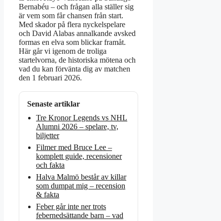
Bernabéu – och frågan alla ställer sig
är vem som får chansen från start.
Med skador på flera nyckelspelare
och David Alabas annalkande avsked
formas en elva som blickar framåt.
Här går vi igenom de troliga
startelvorna, de historiska mötena och
vad du kan förvänta dig av matchen
den 1 februari 2026.
Senaste artiklar
Tre Kronor Legends vs NHL
Alumni 2026 – spelare, tv,
biljetter
Filmer med Bruce Lee –
komplett guide, recensioner
och fakta
Halva Malmö består av killar
som dumpat mig – recension
& fakta
Feber går inte ner trots
febernedsättande barn – vad