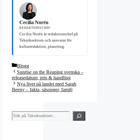
Cecilia Norén
REDAKTIONSCHEF
Cecilia Norén är redaktionschef på
Tekniksektorn och ansvarar för
kulturredaktion, planering.
Kategorier
Blogg
Sunrise on the Reaping svenska –
releasedatum, pris & handling
Nya livet på landet med Sarah
Beeny – fakta, säsonger, familj
Sök