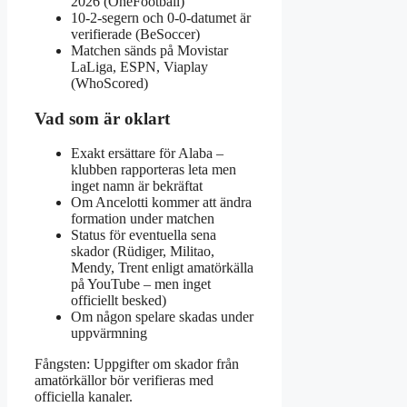
2026 (OneFootball)
10-2-segern och 0-0-datumet är
verifierade (BeSoccer)
Matchen sänds på Movistar
LaLiga, ESPN, Viaplay
(WhoScored)
Vad som är oklart
Exakt ersättare för Alaba –
klubben rapporteras leta men
inget namn är bekräftat
Om Ancelotti kommer att ändra
formation under matchen
Status för eventuella sena
skador (Rüdiger, Militao,
Mendy, Trent enligt amatörkälla
på YouTube – men inget
officiellt besked)
Om någon spelare skadas under
uppvärmning
Fångsten: Uppgifter om skador från
amatörkällor bör verifieras med
officiella kanaler.