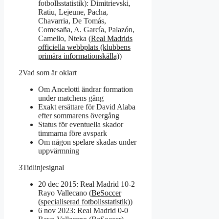
fotbollsstatistik): Dimitrievski,
Ratiu, Lejeune, Pacha,
Chavarria, De Tomás,
Comesaña, A. García, Palazón,
Camello, Nteka (
Real Madrids
officiella webbplats (klubbens
primära informationskälla)
)
2
Vad som är oklart
Om Ancelotti ändrar formation
under matchens gång
Exakt ersättare för David Alaba
efter sommarens övergång
Status för eventuella skador
timmarna före avspark
Om någon spelare skadas under
uppvärmning
3
Tidlinjesignal
20 dec 2015: Real Madrid 10-2
Rayo Vallecano (
BeSoccer
(specialiserad fotbollsstatistik)
)
6 nov 2023: Real Madrid 0-0