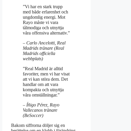
”Vi har en stark trupp
med både erfarenhet och
ungdomlig energi. Mot
Rayo måste vi vara
tålmodiga och utnyttja
våra offensiva alternativ.”
– Carlo Ancelotti, Real
Madrids tränare (Real
Madrids officiella
webbplats)
”Real Madrid är alltid
favoriter, men vi har visat
att vi kan störa dem. Det
handlar om att vara
kompakta och utnyttja
våra omställningar.”
– Íñigo Pérez, Rayo
Vallecanos tränare
(BeSoccer)
Bakom siffrorna döljer sig en
berättelse om en klubb i förändring.