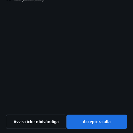
Bakom
kulisserna
Blogg
Branschnyheter
Ekonomi
Filmens
rollista
Kändisnyheter
Kultur
Livsstil
Nöje
Nyheter
Samhälle
&
reglering
Sport
TV-
rollista
Avvisa icke-nödvändiga
Acceptera alla
© 2026 Tekniksektorn