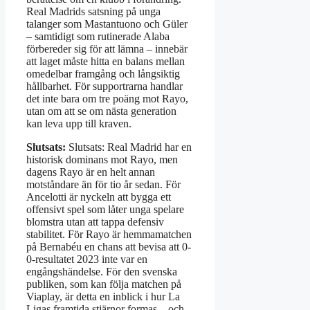
Real Madrids satsning på unga
talanger som Mastantuono och Güler
– samtidigt som rutinerade Alaba
förbereder sig för att lämna – innebär
att laget måste hitta en balans mellan
omedelbar framgång och långsiktig
hållbarhet. För supportrarna handlar
det inte bara om tre poäng mot Rayo,
utan om att se om nästa generation
kan leva upp till kraven.
Slutsats:
Slutsats: Real Madrid har en
historisk dominans mot Rayo, men
dagens Rayo är en helt annan
motståndare än för tio år sedan. För
Ancelotti är nyckeln att bygga ett
offensivt spel som låter unga spelare
blomstra utan att tappa defensiv
stabilitet. För Rayo är hemmamatchen
på Bernabéu en chans att bevisa att 0-
0-resultatet 2023 inte var en
engångshändelse. För den svenska
publiken, som kan följa matchen på
Viaplay, är detta en inblick i hur La
Ligas framtida stjärnor formas – och