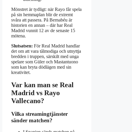
Mönstret är tydligt: när Rayo får spela
på sin hemmaplan blir de extremt
svåra att passera. På Bernabéu är
historien en annan – där har Real
Madrid vunnit 12 av de senaste 15
mötena.
Slutsatsen:
För Real Madrid handlar
det om att vara tålmodiga och utnyttja
bredden i truppen, särskilt med unga
spelare som Güler och Mastantuono
som kan bryta dödlägen med sin
kreativitet.
Var kan man se Real
Madrid vs Rayo
Vallecano?
Vilka streamingtjänster
sänder matchen?
I Spanien sänds matchen på