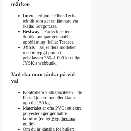
märken
Intex
– erbjuder Fiber-Tech-
teknik som ger en jämnare yta
(källa: Sovgott.se).
Bestway
– Fortech-seriens
dubbla pumpar ger snabb
uppblåsning (källa: Test.se).
JYSK
– säljer flera modeller
med inbyggd pump i
prisklassen 350–1 000 kr enligt
JYSK:s webbutik
.
Vad ska man tänka på vid
val
Kontrollera viktkapaciteten – de
flesta Queen-modeller klarar
upp till 150 kg.
Materialet är ofta PVC; ett extra
polyesterlager ger bättre
komfort (enligt
Bygghemma
guide
).
Om du är känslig för buller: