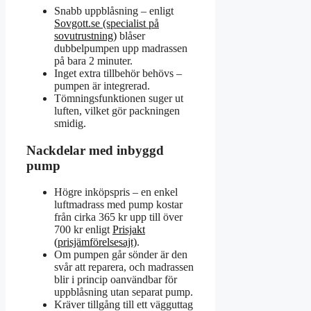
Snabb uppblåsning – enligt
Sovgott.se (specialist på
sovutrustning)
blåser
dubbelpumpen upp madrassen
på bara 2 minuter.
Inget extra tillbehör behövs –
pumpen är integrerad.
Tömningsfunktionen suger ut
luften, vilket gör packningen
smidig.
Nackdelar med inbyggd
pump
Högre inköpspris – en enkel
luftmadrass med pump kostar
från cirka 365 kr upp till över
700 kr enligt
Prisjakt
(prisjämförelsesajt)
.
Om pumpen går sönder är den
svår att reparera, och madrassen
blir i princip oanvändbar för
uppblåsning utan separat pump.
Kräver tillgång till ett vägguttag