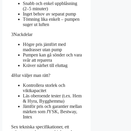
Snabb och enkel uppblåsning
(2–5 minuter)
Inget behov av separat pump
Tömning lika enkelt – pumpen
suger ut luften
3
Nackdelar
Högre pris jämfört med
madrasser utan pump
Pumpen kan gå sönder och vara
svår att reparera
Kräver närhet till eluttag
4
Hur väljer man rätt?
Kontrollera storlek och
viktkapacitet
Läs oberoende tester (t.ex. Hem
& Hyra, Bygghemma)
Jämför pris och garantier mellan
märken som JYSK, Bestway,
Intex
Sex tekniska specifikationer, ett