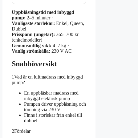
Uppblåsningstid med inbyggd
pump:
2–5 minuter ·
Vanligaste storlekar:
Enkel, Queen,
Dubbel ·
Prisspann (ungefär):
365–700 kr
(enkelmodeller) ·
Genomsnittlig vikt:
4–7 kg ·
Vanlig strömkälla:
230 V AC
Snabböversikt
1
Vad är en luftmadrass med inbyggd
pump?
En uppblåsbar madrass med
inbyggd elektrisk pump
Pumpen driver uppblåsning och
tömning via 230 V
Finns i storlekar från enkel till
dubbel
2
Fördelar