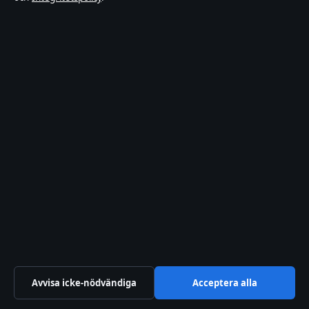
Feb
er
går
inte
ner
trots
febe
rned
sätta
nde
barn
–
vad
göra
augu
sti 1,
2026
Bakom
Avvisa icke-nödvändiga
Acceptera alla
kulisserna
Blogg