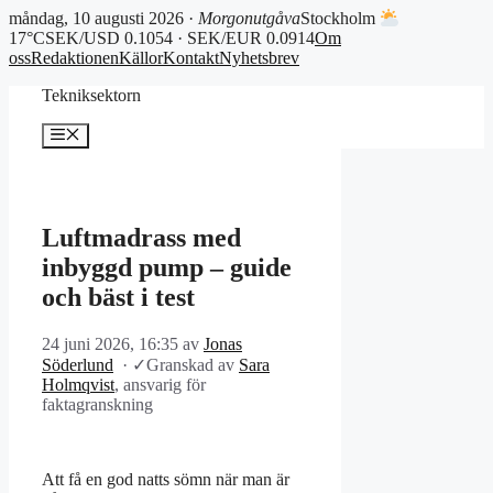
måndag, 10 augusti 2026 ·
Morgonutgåva
Stockholm
17°C
SEK/USD 0.1054 · SEK/EUR 0.0914
Om
oss
Redaktionen
Källor
Kontakt
Nyhetsbrev
Hoppa
Tekniksektorn
till
innehåll
Meny
Luftmadrass med
inbyggd pump – guide
och bäst i test
24 juni 2026, 16:35
av
Jonas
Söderlund
·
✓
Granskad av
Sara
Holmqvist
, ansvarig för
faktagranskning
Att få en god natts sömn när man är