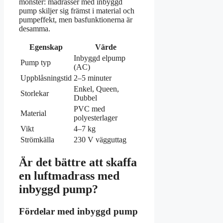
mönster: madrasser med inbyggd
pump skiljer sig främst i material och
pumpeffekt, men basfunktionerna är
desamma.
Egenskap
Värde
Inbyggd elpump
Pump typ
(AC)
Uppblåsningstid
2–5 minuter
Enkel, Queen,
Storlekar
Dubbel
PVC med
Material
polyesterlager
Vikt
4–7 kg
Strömkälla
230 V vägguttag
Är det bättre att skaffa
en luftmadrass med
inbyggd pump?
Fördelar med inbyggd pump