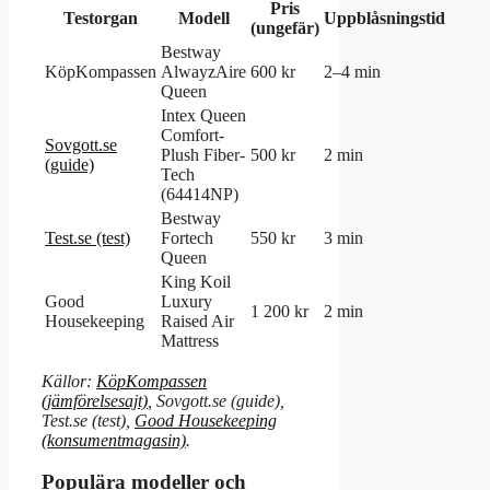
Pris
Testorgan
Modell
Uppblåsningstid
(ungefär)
Bestway
KöpKompassen
AlwayzAire
600 kr
2–4 min
Queen
Intex Queen
Comfort-
Sovgott.se
Plush Fiber-
500 kr
2 min
(guide)
Tech
(64414NP)
Bestway
Test.se (test)
Fortech
550 kr
3 min
Queen
King Koil
Good
Luxury
1 200 kr
2 min
Housekeeping
Raised Air
Mattress
Källor:
KöpKompassen
(jämförelsesajt)
, Sovgott.se (guide),
Test.se (test),
Good Housekeeping
(konsumentmagasin)
.
Populära modeller och