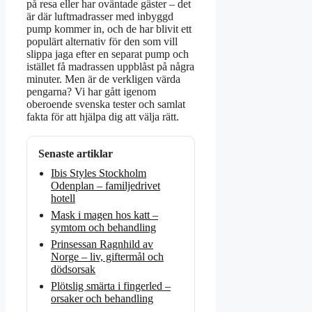
på resa eller har oväntade gäster – det
är där luftmadrasser med inbyggd
pump kommer in, och de har blivit ett
populärt alternativ för den som vill
slippa jaga efter en separat pump och
istället få madrassen uppblåst på några
minuter. Men är de verkligen värda
pengarna? Vi har gått igenom
oberoende svenska tester och samlat
fakta för att hjälpa dig att välja rätt.
Senaste artiklar
Ibis Styles Stockholm
Odenplan – familjedrivet
hotell
Mask i magen hos katt –
symtom och behandling
Prinsessan Ragnhild av
Norge – liv, giftermål och
dödsorsak
Plötslig smärta i fingerled –
orsaker och behandling