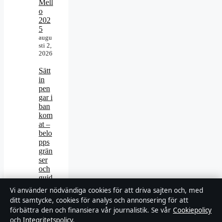
Mell
o
202
5
augu
sti 2,
2026
Sätt
in
pen
gar i
ban
kom
at –
belo
pps
grän
ser
och
guid
e
Vi använder nödvändiga cookies för att driva sajten och, med
augu
ditt samtycke, cookies för analys och annonsering för att
sti 1,
förbättra den och finansiera vår journalistik. Se vår
Cookiepolicy
2026
och
Integritetspolicy
.