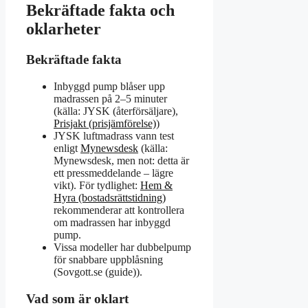
Bekräftade fakta och
oklarheter
Bekräftade fakta
Inbyggd pump blåser upp
madrassen på 2–5 minuter
(källa: JYSK (återförsäljare),
Prisjakt (prisjämförelse)
)
JYSK luftmadrass vann test
enligt
Mynewsdesk
(källa:
Mynewsdesk, men not: detta är
ett pressmeddelande – lägre
vikt). För tydlighet:
Hem &
Hyra (bostadsrättstidning)
rekommenderar att kontrollera
om madrassen har inbyggd
pump.
Vissa modeller har dubbelpump
för snabbare uppblåsning
(Sovgott.se (guide)).
Vad som är oklart