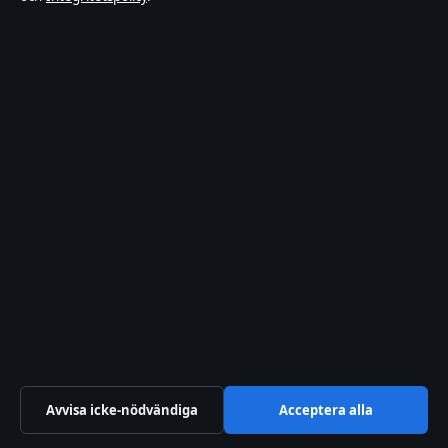
St Julian's BKR 4000, MT
+356 2779 4101
Malta Business Registry: C 93141
Kontakta oss
Allmänt:
info@tekniksektorn.se
editorial@tekniksektorn.se
tips@tekniksektorn.se
press@tekniksektorn.se
Om oss
Om oss
Avvisa icke-nödvändiga
Acceptera alla
Redaktionen