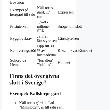
Bovision
Källstorps
Exempel på
gård, 17
Expressen
herrgård till salu
rum
1,5–85
Prisintervall
miljoner
Snogeholmslott
SEK
Ja, från
Bygglovskrav
Länsstyrelsen
länsstyrelsen
Upp till 30
Renoveringsstöd
% av
Riksantikvarieämbetet
kostnaderna
Sökord på
”förfallen”,
Hemnet
Hemnet
”ödehus”
Finns det övergivna
slott i Sverige?
Exempel: Källstorps gård
Källstorps gård, kallad
”Minislottet”, är till salu i en