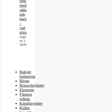
febe
rned
sätta
nde
barn
–
vad
göra
augu
sti 1,
2026
Bakom
kulisserna
Blogg
Branschnyheter
Ekonomi
Filmens
rollista
Kändisnyheter
Kultur