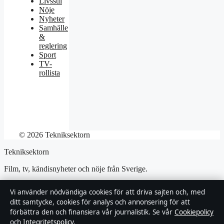
Livsstil
Nöje
Nyheter
Samhälle
&
reglering
Sport
TV-
rollista
© 2026 Tekniksektorn
Tekniksektorn
Film, tv, kändisnyheter och nöje från Sverige.
Företaget
Vi använder nödvändiga cookies för att driva sajten och, med
ditt samtycke, cookies för analys och annonsering för att
Djurgården Publishing Limited
förbättra den och finansiera vår journalistik. Se vår
Cookiepolicy
Level 3, Tower Business Centre, Tower Street, Swatar
och
Integritetspolicy
.