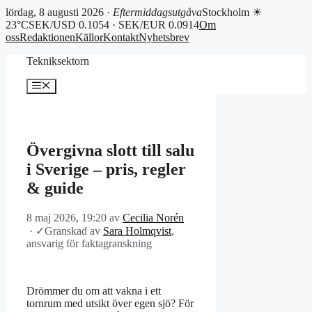
lördag, 8 augusti 2026 ·
Eftermiddagsutgåva
Stockholm ☀
23°C
SEK/USD 0.1054 · SEK/EUR 0.0914
Om
oss
Redaktionen
Källor
Kontakt
Nyhetsbrev
Hoppa
Tekniksektorn
till
innehåll
Meny
Övergivna slott till salu
i Sverige – pris, regler
& guide
8 maj 2026, 19:20
av
Cecilia Norén
·
✓
Granskad av
Sara Holmqvist
,
ansvarig för faktagranskning
Drömmer du om att vakna i ett
tornrum med utsikt över egen sjö? För