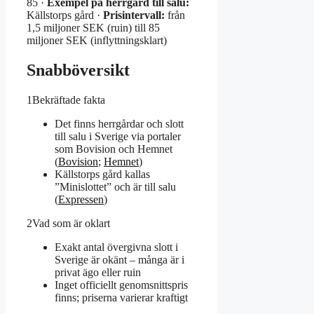
85 ·
Exempel på herrgård till salu:
Källstorps gård ·
Prisintervall:
från
1,5 miljoner SEK (ruin) till 85
miljoner SEK (inflyttningsklart)
Snabböversikt
1
Bekräftade fakta
Det finns herrgårdar och slott
till salu i Sverige via portaler
som Bovision och Hemnet
(
Bovision
;
Hemnet
)
Källstorps gård kallas
”Minislottet” och är till salu
(
Expressen
)
2
Vad som är oklart
Exakt antal övergivna slott i
Sverige är okänt – många är i
privat ägo eller ruin
Inget officiellt genomsnittspris
finns; priserna varierar kraftigt