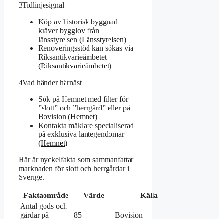
3
Tidlinjesignal
Köp av historisk byggnad
kräver bygglov från
länsstyrelsen (
Länsstyrelsen
)
Renoveringsstöd kan sökas via
Riksantikvarieämbetet
(
Riksantikvarieämbetet
)
4
Vad händer härnäst
Sök på Hemnet med filter för
”slott” och ”herrgård” eller på
Bovision (
Hemnet
)
Kontakta mäklare specialiserad
på exklusiva lantegendomar
(
Hemnet
)
Här är nyckelfakta som sammanfattar
marknaden för slott och herrgårdar i
Sverige.
Faktaområde
Värde
Källa
Antal gods och
gårdar på
85
Bovision