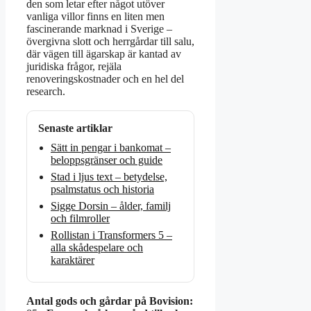
den som letar efter något utöver
vanliga villor finns en liten men
fascinerande marknad i Sverige –
övergivna slott och herrgårdar till salu,
där vägen till ägarskap är kantad av
juridiska frågor, rejäla
renoveringskostnader och en hel del
research.
Senaste artiklar
Sätt in pengar i bankomat –
beloppsgränser och guide
Stad i ljus text – betydelse,
psalmstatus och historia
Sigge Dorsin – ålder, familj
och filmroller
Rollistan i Transformers 5 –
alla skådespelare och
karaktärer
Antal gods och gårdar på Bovision: