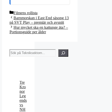
Kategorier
Filmens rollista
Barnmorskan i East End säsong 13
på SVT Play – premiär och avsnitt
Hur mycket ska en kattunge äta? –
Portionsguide per ålder
Sök
Tre
Kro
nor
Leg
ends
vs
NH