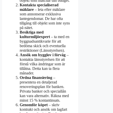
objekt som matchar din budget.
Kontakta specialiserad
mäklare
– leta efter mäklare
som annonserar exklusiva
lantegendomar. De har ofta
tillgång till objekt som inte syns
på nätet.
Besiktiga med
kulturmiljöexpert
– ta med en
byggnadsantikvarie för att
bedöma skick och eventuella
restriktioner (Länsstyrelsen).
Ansök om bygglov i förväg
–
kontakta länsstyrelsen för att
förstå vilka ändringar som är
tillåtna. Detta kan ta flera
månader.
Ordna finansiering
–
presentera en detaljerad
renoveringsplan för banken.
Privata banker och speciallån
kan vara alternativ. Räkna med
minst 15 % kontantinsats.
Genomför köpet
– skriv
kontrakt och ansök om lagfart