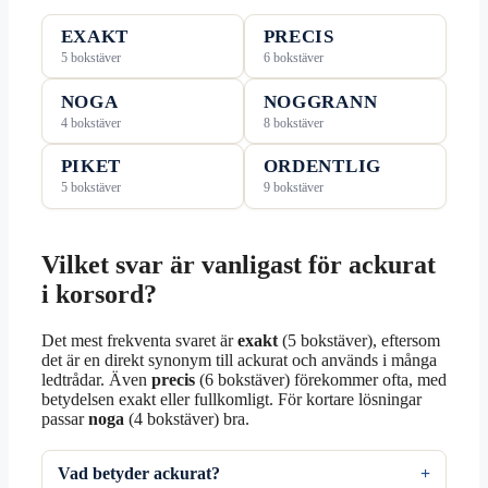
EXAKT
PRECIS
5 bokstäver
6 bokstäver
NOGA
NOGGRANN
4 bokstäver
8 bokstäver
PIKET
ORDENTLIG
5 bokstäver
9 bokstäver
Vilket svar är vanligast för ackurat
i korsord?
Det mest frekventa svaret är
exakt
(5 bokstäver), eftersom
det är en direkt synonym till ackurat och används i många
ledtrådar. Även
precis
(6 bokstäver) förekommer ofta, med
betydelsen exakt eller fullkomligt. För kortare lösningar
passar
noga
(4 bokstäver) bra.
Vad betyder ackurat?