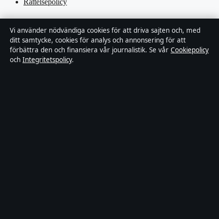
Rättelsepolicy
Tillgänglighetsredogörelse
Vi använder nödvändiga cookies för att driva sajten och, med
ditt samtycke, cookies för analys och annonsering för att
Kändisar & integritet
förbättra den och finansiera vår journalistik. Se vår
Cookiepolicy
och
Integritetspolicy
.
Integritetspolicy
Om Tekniksektorn i korthet
Tekniksektorn är en oberoende svensk digital nyhetssajt med fokus
på film, tv, kultur och nöjesnyheter. Varje artikel har en namngiven
byline, granskas av en redaktör och faktagranskas innan publicering.
Vi rättar misstag skyndsamt. Allmänna förfrågningar:
info@tekniksektorn.se
.
tekniksektorn.se drivs av Djurgården Publishing Limited (Malta
Business Registry: C 93141).
© 2026 tekniksektorn.se ·
WorldRSS
·