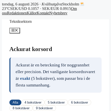
torsdag, 6 augusti 2026 ·
Kvällsutgåva
Stockholm
23°C
SEK/USD 0.1057 · SEK/EUR 0.0915
Om
oss
Redaktionen
Källor
Kontakt
Nyhetsbrev
Hoppa
Tekniksektorn
till
innehåll
Meny
Ackurat korsord
Ackurat är en beteckning för noggrannhet
eller precision. Det vanligaste korsordssvaret
är
exakt
(5 bokstäver), som passar bra i de
flesta sammanhang.
Alla
4 bokstäver
5 bokstäver
6 bokstäver
8 bokstäver
9 bokstäver