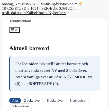
onsdag, 5 augusti 2026 ·
Kvällsutgåva
Stockholm
18°C
SEK/USD 0.1054 · SEK/EUR 0.0912
Om
oss
Redaktionen
Källor
Kontakt
Nyhetsbrev
Hoppa
Tekniksektorn
till
innehåll
Meny
Aktuell korsord
För ledtråden ”aktuell” är det kortaste och
mest använda svaret NY med 2 bokstäver.
Andra vanliga svar är FÄRSK (5), MODERN
(6) och SORTERADE (9).
Alla
2 bokstäver
5 bokstäver
6 bokstäver
9 bokstäver