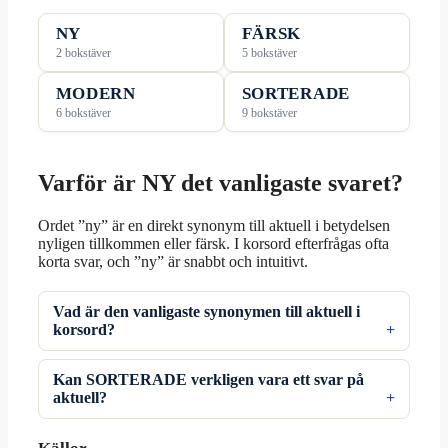
NY
FÄRSK
2 bokstäver
5 bokstäver
MODERN
SORTERADE
6 bokstäver
9 bokstäver
Varför är NY det vanligaste svaret?
Ordet ”ny” är en direkt synonym till aktuell i betydelsen
nyligen tillkommen eller färsk. I korsord efterfrågas ofta
korta svar, och ”ny” är snabbt och intuitivt.
Vad är den vanligaste synonymen till aktuell i
korsord?
Kan SORTERADE verkligen vara ett svar på
aktuell?