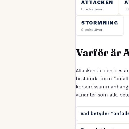
ATTACKEN
A
8 bokstäver
6 
STORMNING
9 bokstäver
Varför är 
Attacken är den bestä
bestämda form ”anfall
korsordssammanhang fö
varianter som alla bete
Vad betyder ”anfall