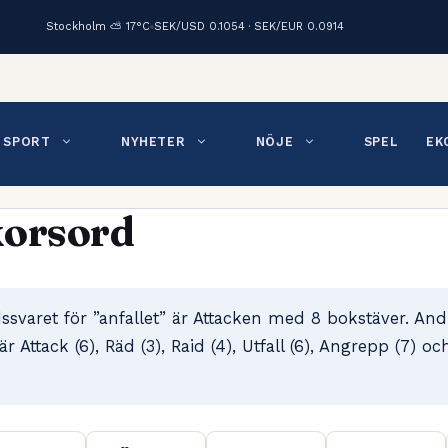
Stockholm ⛅ 17°C
SEK/USD 0.1054 · SEK/EUR 0.0914
SPORT
NYHETER
NÖJE
SPEL
EK
korsord
dssvaret för ”anfallet” är Attacken med 8 bokstäver. And
 Attack (6), Räd (3), Raid (4), Utfall (6), Angrepp (7) oc