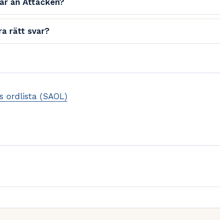
var än Attacken?
a rätt svar?
 ordlista (SAOL)