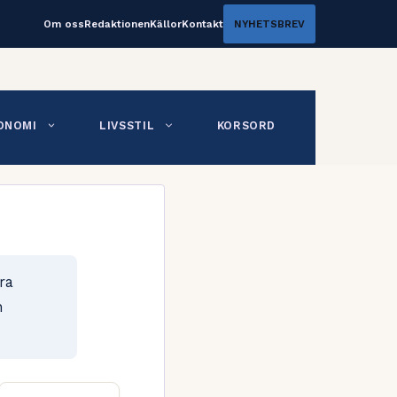
Om oss
Redaktionen
Källor
Kontakt
NYHETSBREV
ONOMI
LIVSSTIL
KORSORD
ra
h