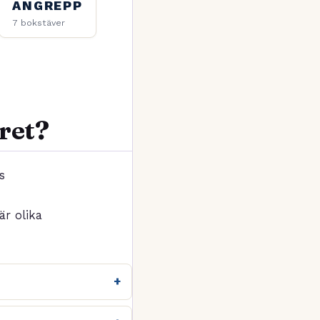
ANGREPP
7 bokstäver
aret?
s
r olika