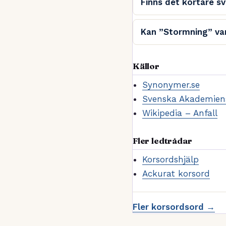
Finns det kortare s
Kan ”Stormning” var
Källor
Synonymer.se
Svenska Akademiens
Wikipedia – Anfall
Fler ledtrådar
Korsordshjälp
Ackurat korsord
Fler korsordsord →