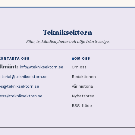
Tekniksektorn
Film, tv, kändisnyheter och nöje från Sverige.
KONTAKTA OSS
OM OSS
llmänt:
info@tekniksektorn.se
Om oss
itorial@tekniksektorn.se
Redaktionen
ps@tekniksektorn.se
Vår historia
ress@tekniksektorn.se
Nyhetsbrev
RSS-flöde