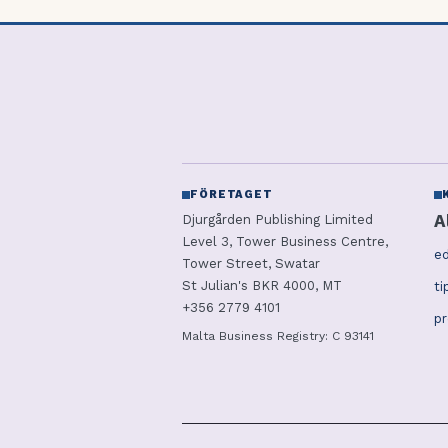
FÖRETAGET
A
Djurgården Publishing Limited
Level 3, Tower Business Centre,
ed
Tower Street, Swatar
St Julian's BKR 4000, MT
ti
+356 2779 4101
p
Malta Business Registry: C 93141