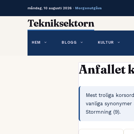
måndag, 10 augusti 2026 ·
Morgonutgåva
Hoppa
Tekniksektorn
till
innehåll
HEM
BLOGG
KULTUR
Anfallet 
Mest troliga korsor
vanliga synonymer är
Stormning (9).