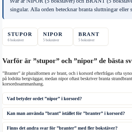
svar är NIPOR (5 bokstäver) och BRANT (5 bokstäv
singular. Alla orden betecknar branta sluttningar eller 
STUPOR
NIPOR
BRANT
6 bokstäver
5 bokstäver
5 bokstäver
Varför är ”stupor” och ”nipor” de bästa s
”Branter” är pluralformen av brant, och i korsord efterfrågas ofta syn
på lodräta bergväggar, medan nipor oftast beskriver branta strandbrant
korsordssammanhang.
Vad betyder ordet ”nipor” i korsord?
Kan man använda ”brant” istället för ”branter” i korsord?
Finns det andra svar för ”branter” med fler bokstäver?