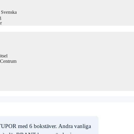
å Svenska
g
r
tsel
 Centrum
r STUPOR med 6 bokstäver. Andra vanliga