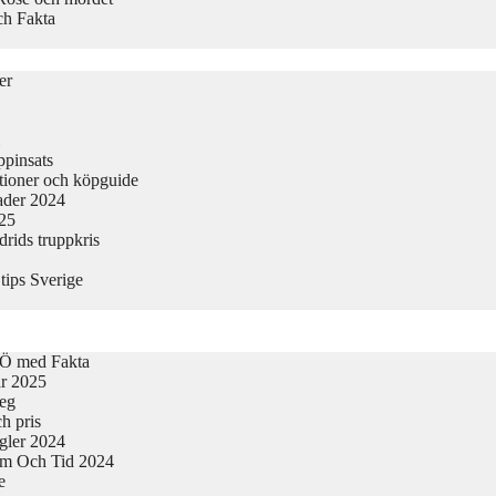
ch Fakta
er
ppinsats
tioner och köpguide
nader 2024
025
rids truppkris
tips Sverige
-Ö med Fakta
ar 2025
teg
h pris
egler 2024
tum Och Tid 2024
e