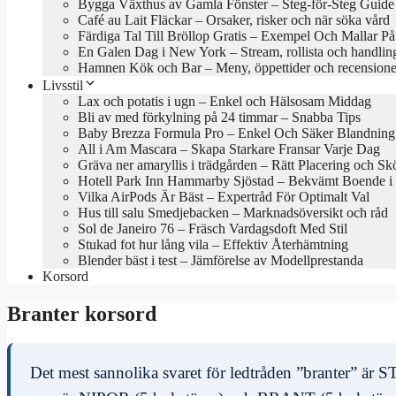
Bygga Växthus av Gamla Fönster – Steg-för-Steg Guide
Café au Lait Fläckar – Orsaker, risker och när söka vård
Färdiga Tal Till Bröllop Gratis – Exempel Och Mallar P
En Galen Dag i New York – Stream, rollista och handlin
Hamnen Kök och Bar – Meny, öppettider och recensione
Livsstil
Lax och potatis i ugn – Enkel och Hälsosam Middag
Bli av med förkylning på 24 timmar – Snabba Tips
Baby Brezza Formula Pro – Enkel Och Säker Blandning
All i Am Mascara – Skapa Starkare Fransar Varje Dag
Gräva ner amaryllis i trädgården – Rätt Placering och Skö
Hotell Park Inn Hammarby Sjöstad – Bekvämt Boende i
Vilka AirPods Är Bäst – Expertråd För Optimalt Val
Hus till salu Smedjebacken – Marknadsöversikt och råd
Sol de Janeiro 76 – Fräsch Vardagsdoft Med Stil
Stukad fot hur lång vila – Effektiv Återhämtning
Blender bäst i test – Jämförelse av Modellprestanda
Korsord
Branter korsord
Det mest sannolika svaret för ledtråden ”branter” ä