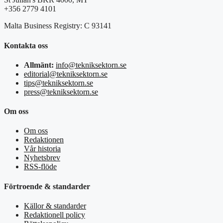
+356 2779 4101
Malta Business Registry: C 93141
Kontakta oss
Allmänt:
info@tekniksektorn.se
editorial@tekniksektorn.se
tips@tekniksektorn.se
press@tekniksektorn.se
Om oss
Om oss
Redaktionen
Vår historia
Nyhetsbrev
RSS-flöde
Förtroende & standarder
Källor & standarder
Redaktionell policy