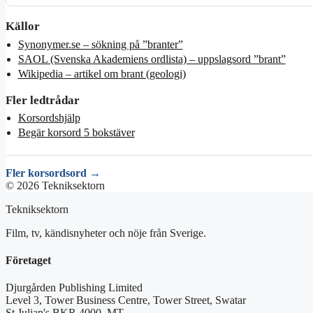
Källor
Synonymer.se – sökning på ”branter”
SAOL (Svenska Akademiens ordlista) – uppslagsord ”brant”
Wikipedia – artikel om brant (geologi)
Fler ledtrådar
Korsordshjälp
Begär korsord 5 bokstäver
Fler korsordsord →
© 2026 Tekniksektorn
Tekniksektorn
Film, tv, kändisnyheter och nöje från Sverige.
Företaget
Djurgården Publishing Limited
Level 3, Tower Business Centre, Tower Street, Swatar
St Julian's BKR 4000, MT