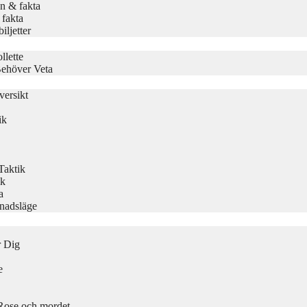
n & fakta
 fakta
ljetter
llette
Behöver Veta
ersikt
ik
Taktik
ik
a
knadsläge
r Dig
e
ose och mordet