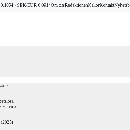
0.1054 · SEK/EUR 0.0914
Om oss
Redaktionen
Källor
Kontakt
Nyhetsb
soner
betslösa
elschema
d (2025)