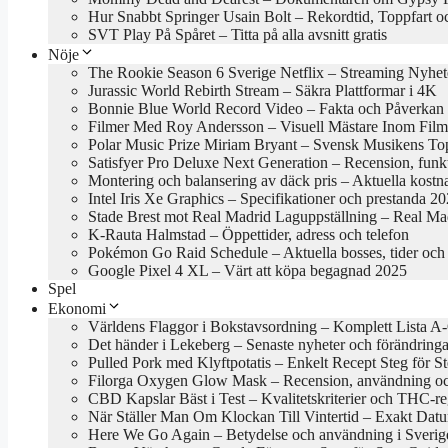
Hur Snabbt Springer Usain Bolt – Rekordtid, Toppfart o
SVT Play På Spåret – Titta på alla avsnitt gratis
Nöje
The Rookie Season 6 Sverige Netflix – Streaming Nyhet
Jurassic World Rebirth Stream – Säkra Plattformar i 4K
Bonnie Blue World Record Video – Fakta och Påverkan
Filmer Med Roy Andersson – Visuell Mästare Inom Film
Polar Music Prize Miriam Bryant – Svensk Musikens To
Satisfyer Pro Deluxe Next Generation – Recension, funk
Montering och balansering av däck pris – Aktuella kost
Intel Iris Xe Graphics – Specifikationer och prestanda 2
Stade Brest mot Real Madrid Laguppställning – Real Mad
K-Rauta Halmstad – Öppettider, adress och telefon
Pokémon Go Raid Schedule – Aktuella bosses, tider och 
Google Pixel 4 XL – Värt att köpa begagnad 2025
Spel
Ekonomi
Världens Flaggor i Bokstavsordning – Komplett Lista A
Det händer i Lekeberg – Senaste nyheter och förändring
Pulled Pork med Klyftpotatis – Enkelt Recept Steg för S
Filorga Oxygen Glow Mask – Recension, användning oc
CBD Kapslar Bäst i Test – Kvalitetskriterier och THC-r
När Ställer Man Om Klockan Till Vintertid – Exakt Da
Here We Go Again – Betydelse och användning i Sverig