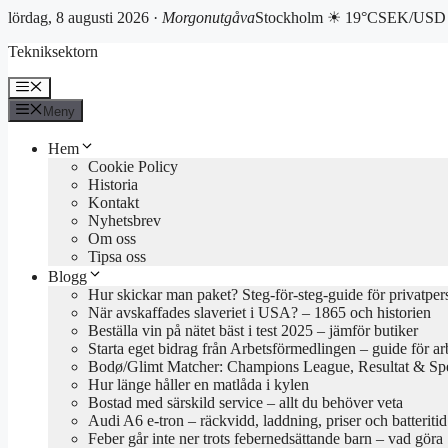
lördag, 8 augusti 2026 ·
Morgonutgåva
Stockholm ☀ 19°C
SEK/USD 
Hoppa
Tekniksektorn
till
innehåll
Meny
Meny
Hem
Cookie Policy
Historia
Kontakt
Nyhetsbrev
Om oss
Tipsa oss
Blogg
Hur skickar man paket? Steg-för-steg-guide för privatper
När avskaffades slaveriet i USA? – 1865 och historien
Beställa vin på nätet bäst i test 2025 – jämför butiker
Starta eget bidrag från Arbetsförmedlingen – guide för ar
Bodø/Glimt Matcher: Champions League, Resultat & Sp
Hur länge håller en matlåda i kylen
Bostad med särskild service – allt du behöver veta
Audi A6 e-tron – räckvidd, laddning, priser och batteriti
Feber går inte ner trots febernedsättande barn – vad göra