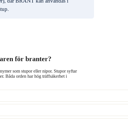
er), där BRANT kan användas i
stup.
varen för branter?
onymer som stupor eller nipor. Stupor syftar
er. Båda orden har hög träffsäkerhet i