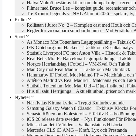
Halva Malmö består av killar som dumpat mig – recensio
Filmer med Bruce Lee – komplett guide, recensioner och
Tre Kronor Legends vs NHL Alumni 2026 – spelare, tv, bi
Kultur
Rollistan i Juror No. 2 – Komplett cast med Hoult och Co
Regler för vuxna barn som bor hemma – Vad Föräldrar 
Sport
As Monaco Mot Tottenham Laguppställning – Taktisk Öv
IFK Göteborg mot Häcken – Taktik och Resultatanalys
Statistik Liverpool FC mot Aston Villa – Historik & Takt
Real Betis Mot Fc Barcelona Laguppställning – Taktik
Norges Herrlandslag i Fotboll – VM-Kval Och Taktik
Man City mot Real Madrid – Taktik och Matchinblick
Hammarby IF Fotboll Mot Malmö FF – Matchfakta och 
Atlético Madrid vs Real Madrid – Matchanalys och Takt
Statistik Tottenham Mot Man Utd – Djup Insikt och Fakt
Hus till salu Herrljunga – Aktuellt utbud, priser och mar
Nyheter
När flyttas Kiruna kyrka – Tryggt Kulturbevarande
Samsung Galaxy Watch 8 Classic – Exklusiv Klocka Fö
Senaste Rönen om Kolesterol – Effektiv Riskbedömning
iOS 26 release date sweden – Nya Funktioner För iPhon
Minsta Landet i Världen – Vatikanstatens Historia
Mercedes CLS 63 AMG – Kraft, Lyx och Prestanda
Mommy Dead and Dearest – Dokumentären om Gypsy R