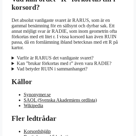
korsord?
Det absolut vanligaste svaret är RARUS, som är en
gammal benämning för en sällsynt och dyrbar sak. Ett
annat möjligt svar är RADIE, som inom geometrin ofta
förkortas med ett litet r. I vissa korsord kan även RUIN
passa, då en fornlämning ibland betecknas med ett R på
kartor.
Varför är RARUS det vanligaste svaret?
Kan ”brukar förkortas med r” även vara RADIE?
Vad betyder RUIN i sammanhanget?
Källor
Synonymer.se
SAOL (Svenska Akademiens ordlista)
Wikipedia
Fler ledtrådar
Korsordshjälp