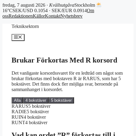
fredag, 7 augusti 2026 ·
Kvällsutgåva
Stockholm
16°C
SEK/USD 0.1054 · SEK/EUR 0.0914
Om
oss
Redaktionen
Källor
Kontakt
Nyhetsbrev
Hoppa
Tekniksektorn
till
innehåll
Meny
Brukar Förkortas Med R korsord
Det vanligaste korsordssvaret för en ledtråd om något som
brukar förkortas med bokstaven R är RARUS, som har 5
bokstäver. Det finns dock fler möjliga svar, beroende på
sammanhanget i korsordet.
Alla
4 bokstäver
5 bokstäver
RARUS
5 bokstäver
RADIE
5 bokstäver
RUIN
4 bokstäver
RUNT
4 bokstäver
Vad kan ordet ”R” förkortas till i