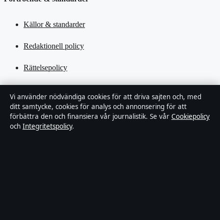
Källor & standarder
Redaktionell policy
Rättelsepolicy
Tillgänglighetsredogörelse
Vi använder nödvändiga cookies för att driva sajten och, med
ditt samtycke, cookies för analys och annonsering för att
Kändisar & integritet
förbättra den och finansiera vår journalistik. Se vår
Cookiepolicy
och
Integritetspolicy
.
Integritetspolicy
Om Tekniksektorn i korthet
Tekniksektorn är en oberoende svensk digital nyhetssajt med fokus
på film, tv, kultur och nöjesnyheter. Varje artikel har en namngiven
byline, granskas av en redaktör och faktagranskas innan publicering.
Vi rättar misstag skyndsamt. Allmänna förfrågningar: