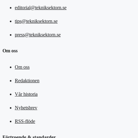
editorial@tekniksektorn.se
tips@tekniksektorn.se
press@tekniksektorn.se
Om oss
Om oss
Redaktionen
Vår historia
Nyhetsbrev
RSS-flöde
Förtroende & standarder