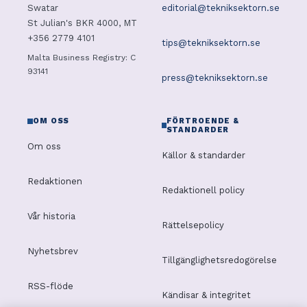
editorial@tekniksektorn.se
Swatar
St Julian's BKR 4000, MT
+356 2779 4101
tips@tekniksektorn.se
Malta Business Registry: C
93141
press@tekniksektorn.se
OM OSS
FÖRTROENDE &
STANDARDER
Om oss
Källor & standarder
Redaktionen
Redaktionell policy
Vår historia
Rättelsepolicy
Nyhetsbrev
Tillgänglighetsredogörelse
RSS-flöde
Kändisar & integritet