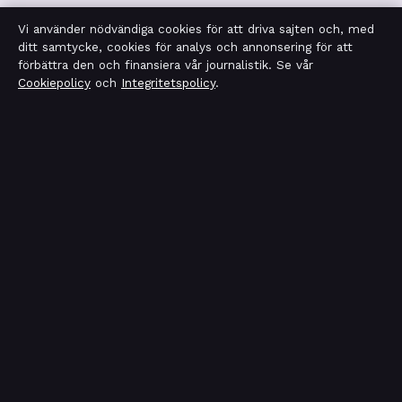
Vi använder nödvändiga cookies för att driva sajten och, med
Integritetspolicy
ditt samtycke, cookies för analys och annonsering för att
förbättra den och finansiera vår journalistik. Se vår
Cookiepolicy
och
Integritetspolicy
.
OM TEKNIKSEKTORN I KORTHET
Tekniksektorn är en oberoende svensk digital nyhetssajt
med fokus på film, tv, kultur och nöjesnyheter. Varje
artikel har en namngiven byline, granskas av en redaktör
och faktagranskas innan publicering.
Vi rättar misstag skyndsamt. Allmänna förfrågningar:
info@tekniksektorn.se
.
tekniksektorn.se drivs av Djurgården Publishing Limited
(Malta Business Registry: C 93141).
© 2026 tekniksektorn.se ·
WorldRSS
·