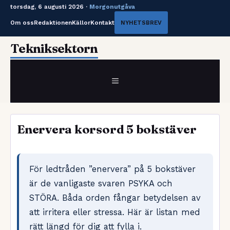
torsdag, 6 augusti 2026 ·
Morgonutgåva
Om oss
Redaktionen
Källor
Kontakt
NYHETSBREV
Hoppa
Tekniksektorn
till
innehåll
MENY
Enervera korsord 5 bokstäver
För ledtråden ”enervera” på 5 bokstäver
är de vanligaste svaren PSYKA och
STÖRA. Båda orden fångar betydelsen av
att irritera eller stressa. Här är listan med
rätt längd för dig att fylla i.