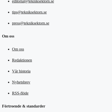
editorial@tekniksektorn.se
tips@tekniksektorn.se
press@tekniksektorn.se
Om oss
Om oss
Redaktionen
Vår historia
Nyhetsbrev
RSS-flöde
Förtroende & standarder