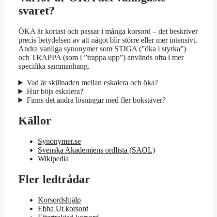
svaret?
ÖKA är kortast och passar i många korsord – det beskriver
precis betydelsen av att något blir större eller mer intensivt.
Andra vanliga synonymer som STIGA (”öka i styrka”)
och TRAPPA (som i ”trappa upp”) används ofta i mer
specifika sammanhang.
Vad är skillnaden mellan eskalera och öka?
Hur böjs eskalera?
Finns det andra lösningar med fler bokstäver?
Källor
Synonymer.se
Svenska Akademiens ordlista (SAOL)
Wikipedia
Fler ledtrådar
Korsordshjälp
Ebba Ut korsord