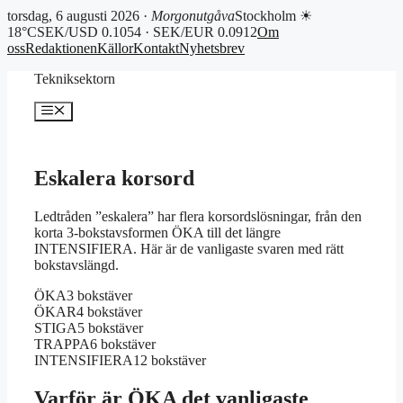
torsdag, 6 augusti 2026 ·
Morgonutgåva
Stockholm ☀
18°C
SEK/USD 0.1054 · SEK/EUR 0.0912
Om
oss
Redaktionen
Källor
Kontakt
Nyhetsbrev
Hoppa
Tekniksektorn
till
innehåll
Meny
Eskalera korsord
Ledtråden ”eskalera” har flera korsordslösningar, från den
korta 3-bokstavsformen ÖKA till det längre
INTENSIFIERA. Här är de vanligaste svaren med rätt
bokstavslängd.
ÖKA
3 bokstäver
ÖKAR
4 bokstäver
STIGA
5 bokstäver
TRAPPA
6 bokstäver
INTENSIFIERA
12 bokstäver
Varför är ÖKA det vanligaste