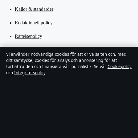
Källor & standarder
Redaktionell policy
Rättelsepolicy
Tillgänglighetsredogörelse
Vi använder nödvändiga cookies för att driva sajten och, med
ditt samtycke, cookies för analys och annonsering för att
Kändisar & integritet
förbättra den och finansiera vår journalistik. Se vår
Cookiepolicy
och
Integritetspolicy
.
Integritetspolicy
Om Tekniksektorn i korthet
Tekniksektorn är en oberoende svensk digital nyhetssajt med fokus
på film, tv, kultur och nöjesnyheter. Varje artikel har en namngiven
byline, granskas av en redaktör och faktagranskas innan publicering.
Vi rättar misstag skyndsamt. Allmänna förfrågningar:
info@tekniksektorn.se
.