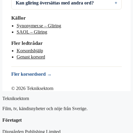
Kan gliring översättas med andra ord?
Källor
Synonymer.se – Gliring
SAOL – Gliring
Fler ledtrådar
Korsordshjälp
Genast korsord
Fler korsordsord →
© 2026 Tekniksektorn
Tekniksektorn
Film, tv, kändisnyheter och nöje från Sverige.
Företaget
Djurgården Publishing Limited