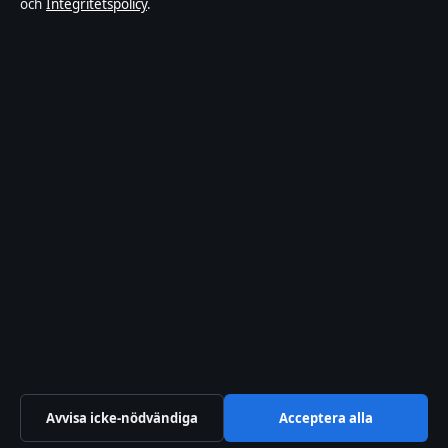
och
Integritetspolicy
.
Integritetspolicy
Om Tekniksektorn i korthet
Tekniksektorn är en oberoende svensk digital nyhetssajt med fokus
på film, tv, kultur och nöjesnyheter. Varje artikel har en namngiven
byline, granskas av en redaktör och faktagranskas innan publicering.
Vi rättar misstag skyndsamt. Allmänna förfrågningar:
info@tekniksektorn.se
.
tekniksektorn.se drivs av Djurgården Publishing Limited (Malta
Business Registry: C 93141).
© 2026 tekniksektorn.se ·
WorldRSS
·
Så verifierar vi vår rapportering
Avvisa icke-nödvändiga
Acceptera alla
↑