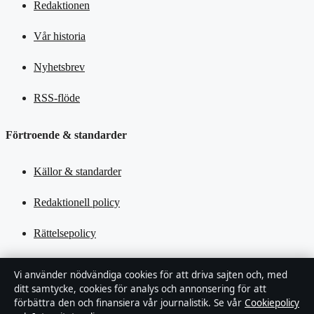
Redaktionen
Vår historia
Nyhetsbrev
RSS-flöde
Förtroende & standarder
Källor & standarder
Redaktionell policy
Rättelsepolicy
Tillgänglighetsredogörelse
Vi använder nödvändiga cookies för att driva sajten och, med
ditt samtycke, cookies för analys och annonsering för att
Kändisar & integritet
förbättra den och finansiera vår journalistik. Se vår
Cookiepolicy