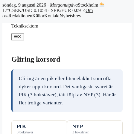
söndag, 9 augusti 2026 ·
Morgonutgåva
Stockholm
17°C
SEK/USD 0.1054 · SEK/EUR 0.0914
Om
oss
Redaktionen
Källor
Kontakt
Nyhetsbrev
Hoppa
Tekniksektorn
till
innehåll
Meny
Gliring korsord
Gliring är en pik eller liten elakhet som ofta
dyker upp i korsord. Det vanligaste svaret är
PIK (3 bokstäver), tätt följt av NYP (3). Här är
fler troliga varianter.
PIK
NYP
3 bokstäver
3 bokstäver