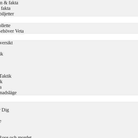
n & fakta
 fakta
ljetter
llette
Behöver Veta
ersikt
ik
Taktik
ik
a
knadsläge
r Dig
e
ose och mordet