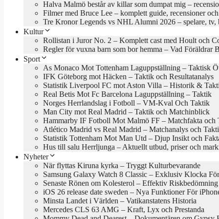
Halva Malmö består av killar som dumpat mig – recensio
Filmer med Bruce Lee – komplett guide, recensioner och
Tre Kronor Legends vs NHL Alumni 2026 – spelare, tv, bi
Kultur
Rollistan i Juror No. 2 – Komplett cast med Hoult och Co
Regler för vuxna barn som bor hemma – Vad Föräldrar 
Sport
As Monaco Mot Tottenham Laguppställning – Taktisk Öv
IFK Göteborg mot Häcken – Taktik och Resultatanalys
Statistik Liverpool FC mot Aston Villa – Historik & Takt
Real Betis Mot Fc Barcelona Laguppställning – Taktik
Norges Herrlandslag i Fotboll – VM-Kval Och Taktik
Man City mot Real Madrid – Taktik och Matchinblick
Hammarby IF Fotboll Mot Malmö FF – Matchfakta och 
Atlético Madrid vs Real Madrid – Matchanalys och Takt
Statistik Tottenham Mot Man Utd – Djup Insikt och Fakt
Hus till salu Herrljunga – Aktuellt utbud, priser och mar
Nyheter
När flyttas Kiruna kyrka – Tryggt Kulturbevarande
Samsung Galaxy Watch 8 Classic – Exklusiv Klocka Fö
Senaste Rönen om Kolesterol – Effektiv Riskbedömning
iOS 26 release date sweden – Nya Funktioner För iPhon
Minsta Landet i Världen – Vatikanstatens Historia
Mercedes CLS 63 AMG – Kraft, Lyx och Prestanda
Mommy Dead and Dearest – Dokumentären om Gypsy R