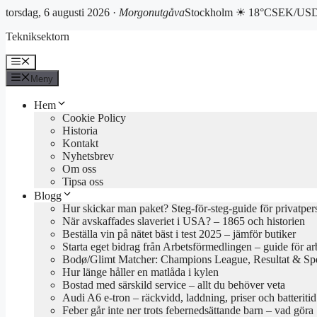
torsdag, 6 augusti 2026 ·
Morgonutgåva
Stockholm ☀ 18°C
SEK/USD 
Hoppa
Tekniksektorn
till
innehåll
Meny
Meny
Hem
Cookie Policy
Historia
Kontakt
Nyhetsbrev
Om oss
Tipsa oss
Blogg
Hur skickar man paket? Steg-för-steg-guide för privatper
När avskaffades slaveriet i USA? – 1865 och historien
Beställa vin på nätet bäst i test 2025 – jämför butiker
Starta eget bidrag från Arbetsförmedlingen – guide för ar
Bodø/Glimt Matcher: Champions League, Resultat & Sp
Hur länge håller en matlåda i kylen
Bostad med särskild service – allt du behöver veta
Audi A6 e-tron – räckvidd, laddning, priser och batteriti
Feber går inte ner trots febernedsättande barn – vad göra