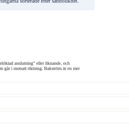
ingarna sorterade efter sannolikhet.
lriktad anslutning” eller liknande, och
m går i motsatt riktning. Bakström är en mer