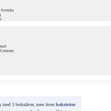
å Svenska
g
r
tsel
 Centrum
A
med 3 bokstäver, men även
bakström