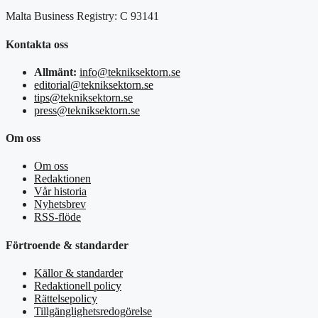
Malta Business Registry: C 93141
Kontakta oss
Allmänt:
info@tekniksektorn.se
editorial@tekniksektorn.se
tips@tekniksektorn.se
press@tekniksektorn.se
Om oss
Om oss
Redaktionen
Vår historia
Nyhetsbrev
RSS-flöde
Förtroende & standarder
Källor & standarder
Redaktionell policy
Rättelsepolicy
Tillgänglighetsredogörelse