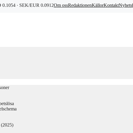
0.1054 · SEK/EUR 0.0912
Om oss
Redaktionen
Källor
Kontakt
Nyhets
soner
betslösa
elschema
d (2025)