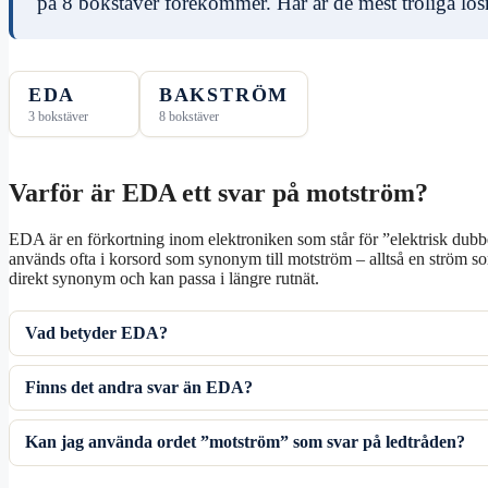
på 8 bokstäver förekommer. Här är de mest troliga lösn
EDA
BAKSTRÖM
3 bokstäver
8 bokstäver
Varför är EDA ett svar på motström?
EDA är en förkortning inom elektroniken som står för ”elektrisk dubbe
används ofta i korsord som synonym till motström – alltså en ström so
direkt synonym och kan passa i längre rutnät.
Vad betyder EDA?
Finns det andra svar än EDA?
Kan jag använda ordet ”motström” som svar på ledtråden?