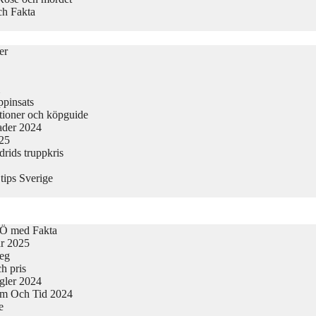
ch Fakta
er
ppinsats
tioner och köpguide
nader 2024
025
rids truppkris
tips Sverige
-Ö med Fakta
ar 2025
teg
h pris
egler 2024
tum Och Tid 2024
e