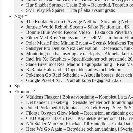
Hur Snabbt Springer Usain Bolt – Rekordtid, Toppfart o
SVT Play På Spåret – Titta på alla avsnitt gratis
Nöje
The Rookie Season 6 Sverige Netflix – Streaming Nyhet
Jurassic World Rebirth Stream – Säkra Plattformar i 4K
Bonnie Blue World Record Video – Fakta och Påverkan
Filmer Med Roy Andersson – Visuell Mästare Inom Film
Polar Music Prize Miriam Bryant – Svensk Musikens To
Satisfyer Pro Deluxe Next Generation – Recension, funk
Montering och balansering av däck pris – Aktuella kost
Intel Iris Xe Graphics – Specifikationer och prestanda 2
Stade Brest mot Real Madrid Laguppställning – Real Mad
K-Rauta Halmstad – Öppettider, adress och telefon
Pokémon Go Raid Schedule – Aktuella bosses, tider och 
Google Pixel 4 XL – Värt att köpa begagnad 2025
Spel
Ekonomi
Världens Flaggor i Bokstavsordning – Komplett Lista A
Det händer i Lekeberg – Senaste nyheter och förändring
Pulled Pork med Klyftpotatis – Enkelt Recept Steg för S
Filorga Oxygen Glow Mask – Recension, användning oc
CBD Kapslar Bäst i Test – Kvalitetskriterier och THC-r
När Ställer Man Om Klockan Till Vintertid – Exakt Da
Here We Go Again – Betydelse och användning i Sverig