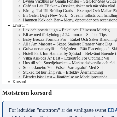
Bygga Växthus av Gamla Fönster – Steg-för-Steg Guide
Café au Lait Fläckar – Orsaker, risker och när söka vård
Färdiga Tal Till Bröllop Gratis – Exempel Och Mallar P
En Galen Dag i New York – Stream, rollista och handlin
Hamnen Kök och Bar – Meny, öppettider och recensione
Livsstil
Lax och potatis i ugn – Enkel och Hälsosam Middag
Bli av med förkylning på 24 timmar – Snabba Tips
Baby Brezza Formula Pro – Enkel Och Säker Blandning
All i Am Mascara – Skapa Starkare Fransar Varje Dag
Gräva ner amaryllis i trädgården – Rätt Placering och Skö
Hotell Park Inn Hammarby Sjöstad – Bekvämt Boende i
Vilka AirPods Är Bäst – Expertråd För Optimalt Val
Hus till salu Smedjebacken – Marknadsöversikt och råd
Sol de Janeiro 76 – Fräsch Vardagsdoft Med Stil
Stukad fot hur lång vila – Effektiv Återhämtning
Blender bäst i test – Jämförelse av Modellprestanda
Korsord
Motström korsord
För ledtråden ”motström” är det vanligaste svaret
ED