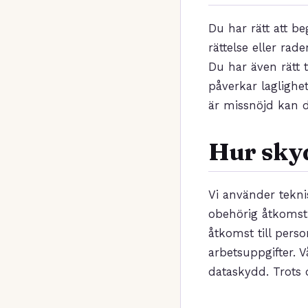
Du har rätt att b
rättelse eller ra
Du har även rätt t
påverkar laglighe
är missnöjd kan d
Hur skyd
Vi använder tekni
obehörig åtkomst,
åtkomst till pers
arbetsuppgifter. 
dataskydd. Trots d