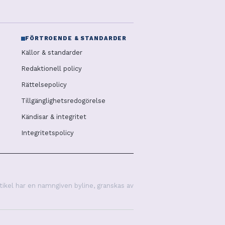
FÖRTROENDE & STANDARDER
Källor & standarder
Redaktionell policy
Rättelsepolicy
Tillgänglighetsredogörelse
Kändisar & integritet
Integritetspolicy
tikel har en namngiven byline, granskas av