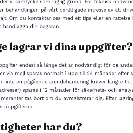
der vi samtycke som laglig grund. För teknisk nödvän
 behandlingen på vårt berättigade intresse av att dri
ajt. Om du kontaktar oss med ett tips eller en rättelse
tt handlägga din begäran.
e lagrar vi dina uppgifter?
ppgifter endast så länge det är nödvändigt för de änd
ter via mejl sparas normalt i upp till 24 månader efter 
, om inte en pågående ärendehantering kräver längre tid.
-adresser) sparas i 12 månader för säkerhets- och anal
eranter tas bort om du avregistrerar dig. Efter lagrin
s uppgifterna.
ttigheter har du?