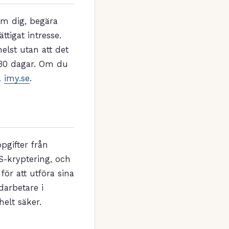
om dig, begära
tigat intresse.
elst utan att det
 30 dagar. Om du
a
imy.se
.
pgifter från
S-kryptering, och
ör att utföra sina
darbetare i
helt säker.