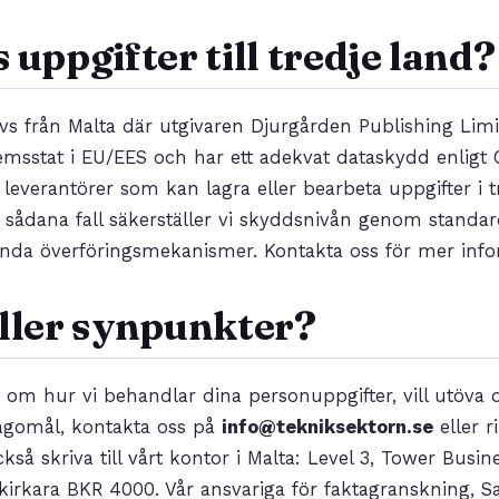
 uppgifter till tredje land?
vs från Malta där utgivaren Djurgården Publishing Limit
msstat i EU/EES och har ett adekvat dataskydd enligt 
 leverantörer som kan lagra eller bearbeta uppgifter i t
 sådana fall säkerställer vi skyddsnivån genom standar
ända överföringsmekanismer. Kontakta oss för mer info
ller synpunkter?
om hur vi behandlar dina personuppgifter, vill utöva d
lagomål, kontakta oss på
info@tekniksektorn.se
eller 
kså skriva till vårt kontor i Malta: Level 3, Tower Busi
irkirkara BKR 4000. Vår ansvariga för faktagranskning, S