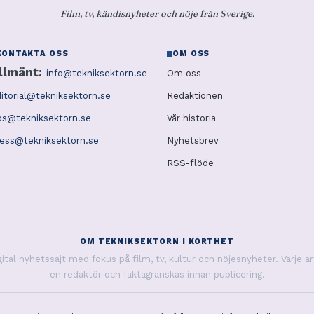
Film, tv, kändisnyheter och nöje från Sverige.
KONTAKTA OSS
OM OSS
llmänt:
info@tekniksektorn.se
Om oss
itorial@tekniksektorn.se
Redaktionen
ps@tekniksektorn.se
Vår historia
ress@tekniksektorn.se
Nyhetsbrev
RSS-flöde
OM TEKNIKSEKTORN I KORTHET
tal nyhetssajt med fokus på film, tv, kultur och nöjesnyheter. Varje ar
en redaktör och faktagranskas innan publicering.