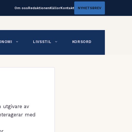
Om oss
Redaktionen
Källor
Kontakt
NYHETSBREV
ONOMI
LIVSSTIL
KORSORD
m utgivare av
interagerar med
r.