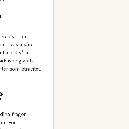
?
eras vid din
r oss via våra
mlar också in
sidvisningsdata
ter som etnicitet,
?
dina frågor,
er. För