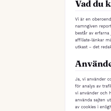
Vad du k
Vi är en oberoende
namngiven reporte
består av erfarna 
affiliate-länkar 
utkast – det reda
Använde
Ja, vi använder c
för analys av tra
vi använder och h
använda sajten ut
av cookies i enli