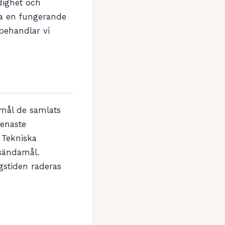
dighet och
va en fungerande
 behandlar vi
amål de samlats
senaste
 Tekniska
ysändamål.
gstiden raderas