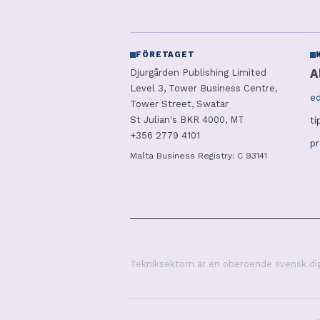
FÖRETAGET
A
Djurgården Publishing Limited
Level 3, Tower Business Centre,
ed
Tower Street, Swatar
St Julian's BKR 4000, MT
ti
+356 2779 4101
p
Malta Business Registry: C 93141
Tekniksektorn är en oberoende svensk digi