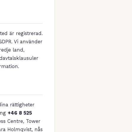
ed är registrerad.
GDPR. Vi använder
redje land,
davtalsklausuler
rmation.
ina rättigheter
ring
+46 8 525
ness Centre, Tower
ara Holmqvist, nås