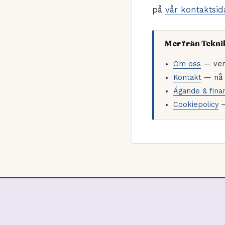
på
vår kontaktsid
Mer från Tekni
Om oss
— vem 
Kontakt
— nå r
Ägande & finan
Cookiepolicy
—