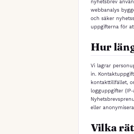
nyhetsbrev använ
webbanalys bygger
och säker nyhetss
uppgifterna för a
Hur läng
Vi lagrar personu
in. Kontaktuppgif
kontakttillfället
logguppgifter (IP
Nyhetsbrevsprenum
eller anonymisera
Vilka rä