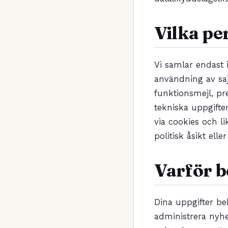
Vilka pe
Vi samlar endast 
användning av saj
funktionsmejl, pr
tekniska uppgifte
via cookies och li
politisk åsikt elle
Varför b
Dina uppgifter beh
administrera nyhet