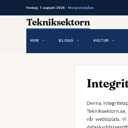
fredag, 7 augusti 2026 ·
Morgonutgåva
Hoppa
Tekniksektorn
till
innehåll
HEM
BLOGG
KULTUR
Integri
Denna integritets
Tekniksektorn.se,
vår webbplats. Vi
dataskyddslagstif