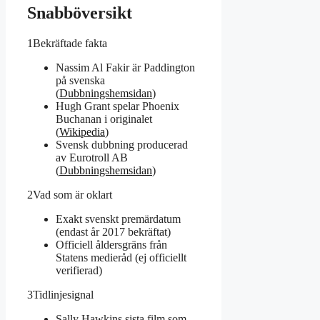
Snabböversikt
1
Bekräftade fakta
Nassim Al Fakir är Paddington
på svenska
(
Dubbningshemsidan
)
Hugh Grant spelar Phoenix
Buchanan i originalet
(
Wikipedia
)
Svensk dubbning producerad
av Eurotroll AB
(
Dubbningshemsidan
)
2
Vad som är oklart
Exakt svenskt premärdatum
(endast år 2017 bekräftat)
Officiell åldersgräns från
Statens medieråd (ej officiellt
verifierad)
3
Tidlinjesignal
Sally Hawkins sista film som