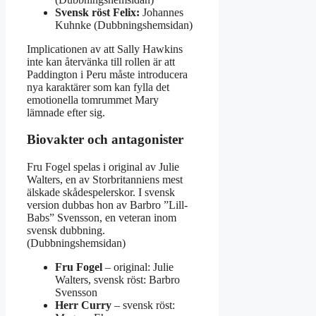
Svensk röst Felix:
Johannes
Kuhnke (Dubbningshemsidan)
Implicationen av att Sally Hawkins
inte kan återvänka till rollen är att
Paddington i Peru måste introducera
nya karaktärer som kan fylla det
emotionella tomrummet Mary
lämnade efter sig.
Biovakter och antagonister
Fru Fogel spelas i original av Julie
Walters, en av Storbritanniens mest
älskade skådespelerskor. I svensk
version dubbas hon av Barbro ”Lill-
Babs” Svensson, en veteran inom
svensk dubbning.
(Dubbningshemsidan)
Fru Fogel
– original: Julie
Walters, svensk röst: Barbro
Svensson
Herr Curry
– svensk röst: