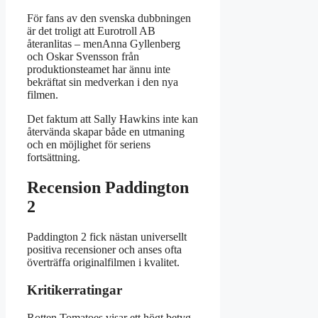
För fans av den svenska dubbningen
är det troligt att Eurotroll AB
återanlitas – menAnna Gyllenberg
och Oskar Svensson från
produktionsteamet har ännu inte
bekräftat sin medverkan i den nya
filmen.
Det faktum att Sally Hawkins inte kan
återvända skapar både en utmaning
och en möjlighet för seriens
fortsättning.
Recension Paddington
2
Paddington 2 fick nästan universellt
positiva recensioner och anses ofta
överträffa originalfilmen i kvalitet.
Kritikerratingar
Rotten Tomatoes visar ett högt betyg