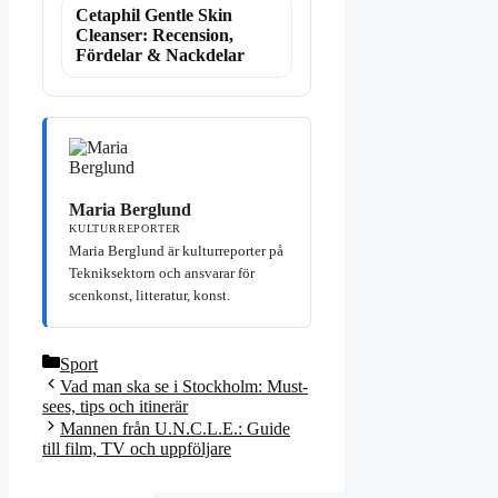
Cetaphil Gentle Skin
Cleanser: Recension,
Fördelar & Nackdelar
Maria Berglund
KULTURREPORTER
Maria Berglund är kulturreporter på
Tekniksektorn och ansvarar för
scenkonst, litteratur, konst.
Kategorier
Sport
Vad man ska se i Stockholm: Must-
sees, tips och itinerär
Mannen från U.N.C.L.E.: Guide
till film, TV och uppföljare