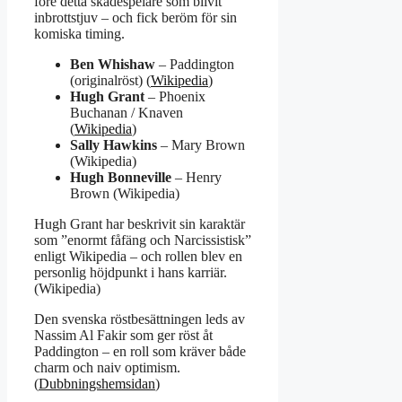
före detta skådespelare som blivit
inbrottstjuv – och fick beröm för sin
komiska timing.
Ben Whishaw
– Paddington
(originalröst) (
Wikipedia
)
Hugh Grant
– Phoenix
Buchanan / Knaven
(
Wikipedia
)
Sally Hawkins
– Mary Brown
(Wikipedia)
Hugh Bonneville
– Henry
Brown (Wikipedia)
Hugh Grant har beskrivit sin karaktär
som ”enormt fåfäng och Narcissistisk”
enligt Wikipedia – och rollen blev en
personlig höjdpunkt i hans karriär.
(Wikipedia)
Den svenska röstbesättningen leds av
Nassim Al Fakir som ger röst åt
Paddington – en roll som kräver både
charm och naiv optimism.
(
Dubbningshemsidan
)