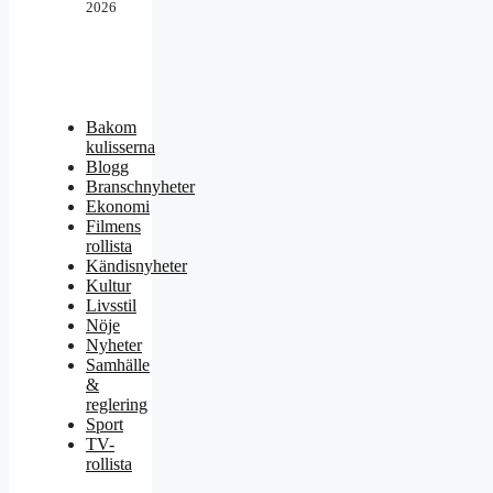
2026
Bakom
kulisserna
Blogg
Branschnyheter
Ekonomi
Filmens
rollista
Kändisnyheter
Kultur
Livsstil
Nöje
Nyheter
Samhälle
&
reglering
Sport
TV-
rollista