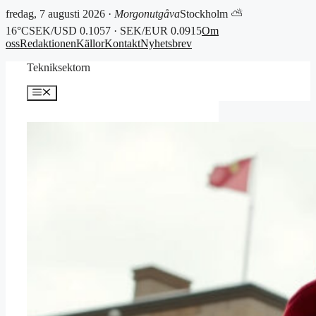
fredag, 7 augusti 2026 ·
Morgonutgåva
Stockholm ⛅
16°C
SEK/USD 0.1057 · SEK/EUR 0.0915
Om
oss
Redaktionen
Källor
Kontakt
Nyhetsbrev
Hoppa
Tekniksektorn
till
innehåll
Meny