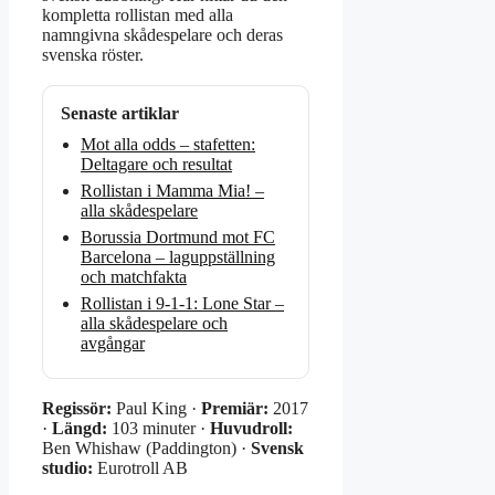
kompletta rollistan med alla
namngivna skådespelare och deras
svenska röster.
Senaste artiklar
Mot alla odds – stafetten:
Deltagare och resultat
Rollistan i Mamma Mia! –
alla skådespelare
Borussia Dortmund mot FC
Barcelona – laguppställning
och matchfakta
Rollistan i 9-1-1: Lone Star –
alla skådespelare och
avgångar
Regissör:
Paul King ·
Premiär:
2017
·
Längd:
103 minuter ·
Huvudroll:
Ben Whishaw (Paddington) ·
Svensk
studio:
Eurotroll AB