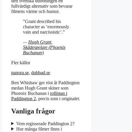
den svenska dubbningen ett
fullvärdigt alternativ som bevarar
filmens värme och humor.
”Grant described his
character as ’enormously
vain and narcissistic’.”
—
Hugh Grant,
Skådespelare (Phoenix
Buchanan)
Fler källor
panora.se
,
dubbad.se
Ben Whishaw ger röst åt Paddington
medan Hugh Grant skiner som
Phoenix Buchanan i
rollistan i
Paddington 2
, precis som i originalet.
Vanliga frågor
Vem regisserade Paddington 2?
Hur många filmer finns i