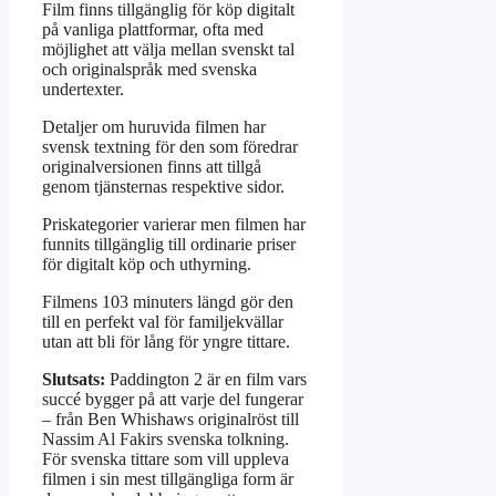
Film finns tillgänglig för köp digitalt
på vanliga plattformar, ofta med
möjlighet att välja mellan svenskt tal
och originalspråk med svenska
undertexter.
Detaljer om huruvida filmen har
svensk textning för den som föredrar
originalversionen finns att tillgå
genom tjänsternas respektive sidor.
Priskategorier varierar men filmen har
funnits tillgänglig till ordinarie priser
för digitalt köp och uthyrning.
Filmens 103 minuters längd gör den
till en perfekt val för familjekvällar
utan att bli för lång för yngre tittare.
Slutsats:
Paddington 2 är en film vars
succé bygger på att varje del fungerar
– från Ben Whishaws originalröst till
Nassim Al Fakirs svenska tolkning.
För svenska tittare som vill uppleva
filmen i sin mest tillgängliga form är