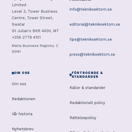
Limited
info@tekniksektorn.se
Level 3, Tower Business
Centre, Tower Street,
editorial@tekniksektorn.se
Swatar
St Julian's BKR 4000, MT
+356 2779 4101
tips@tekniksektorn.se
Malta Business Registry: C
93141
press@tekniksektorn.se
OM OSS
FÖRTROENDE &
STANDARDER
Om oss
Källor & standarder
Redaktionen
Redaktionell policy
Vår historia
Rättelsepolicy
Nyhetsbrev