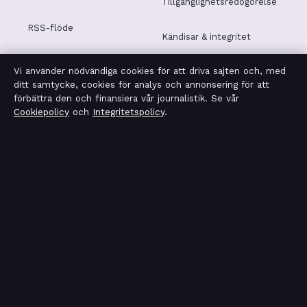
Tillgänglighetsredogörelse
RSS-flöde
Kändisar & integritet
Vi använder nödvändiga cookies för att driva sajten och, med
Integritetspolicy
ditt samtycke, cookies för analys och annonsering för att
förbättra den och finansiera vår journalistik. Se vår
Cookiepolicy
och
Integritetspolicy
.
OM TEKNIKSEKTORN I KORTHET
Tekniksektorn är en oberoende svensk digital nyhetssajt
med fokus på film, tv, kultur och nöjesnyheter. Varje
artikel har en namngiven byline, granskas av en redaktör
och faktagranskas innan publicering.
Vi rättar misstag skyndsamt. Allmänna förfrågningar:
info@tekniksektorn.se
.
tekniksektorn.se drivs av Djurgården Publishing Limited