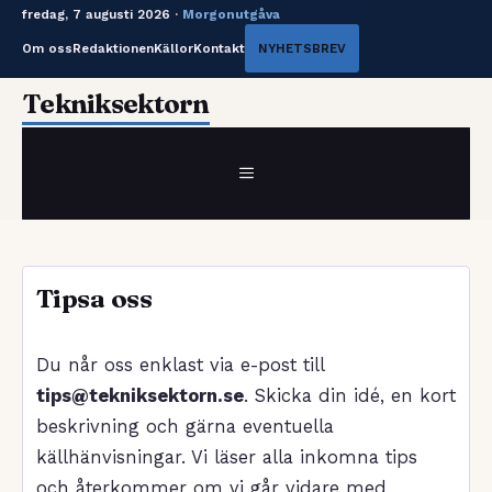
fredag, 7 augusti 2026 ·
Morgonutgåva
Om oss
Redaktionen
Källor
Kontakt
NYHETSBREV
Hoppa
Tekniksektorn
till
innehåll
MENY
Tipsa oss
Du når oss enklast via e-post till
tips@tekniksektorn.se
. Skicka din idé, en kort
beskrivning och gärna eventuella
källhänvisningar. Vi läser alla inkomna tips
och återkommer om vi går vidare med