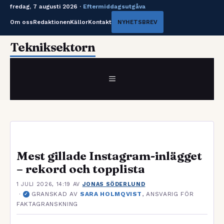
fredag, 7 augusti 2026 ·
Eftermiddagsutgåva
Om oss
Redaktionen
Källor
Kontakt
NYHETSBREV
Hoppa
Tekniksektorn
till
innehåll
MENY
Mest gillade Instagram-inlägget
– rekord och topplista
1 JULI 2026, 14:19
AV
JONAS SÖDERLUND
·
GRANSKAD AV
SARA HOLMQVIST
, ANSVARIG FÖR
✓
FAKTAGRANSKNING