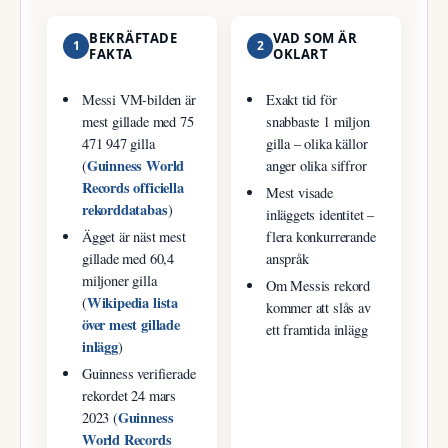
BEKRÄFTADE
VAD SOM ÄR
1
2
FAKTA
OKLART
Messi VM-bilden är
Exakt tid för
mest gillade med 75
snabbaste 1 miljon
471 947 gilla
gilla – olika källor
Guinness World
(
anger olika siffror
Records officiella
Mest visade
rekorddatabas
)
inläggets identitet –
Ägget är näst mest
flera konkurrerande
gillade med 60,4
anspråk
miljoner gilla
Om Messis rekord
Wikipedia lista
(
kommer att slås av
över mest gillade
ett framtida inlägg
inlägg
)
Guinness verifierade
rekordet 24 mars
Guinness
2023 (
World Records