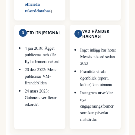
officiella
rekorddatabas
)
VAD HÄNDER
3
TIDLINJESIGNAL
4
HÄRNÄST
4 jan 2019: Ägget
Inget inlägg har hotat
publiceras och slår
Messis rekord sedan
Kylie Jenners rekord
2023
20 dec 2022: Messi
Framtida virala
publicerar VM-
ögonblick (sport,
firandebilden
kultur) kan utmana
24 mars 2023:
Instagram utvecklar
Guinness verifierar
nya
rekordet
engagemangsformer
som kan påverka
mätvärden