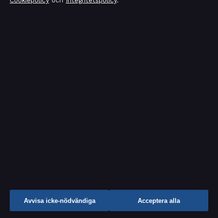
Cookiepolicy
och
Integritetspolicy
.
Tre Kronor Legends vs NHL Alumni 2026 – spelare, tv,
biljetter
augusti 2, 2026
Filmer med Bruce Lee – komplett guide, recensioner
och fakta
augusti 2, 2026
Halva Malmö består av killar som dumpat mig –
recension & fakta
augusti 2, 2026
Avvisa icke-nödvändiga
Acceptera alla
Sweet N’ Psycho Scarlet – genre, text och Mello 2025