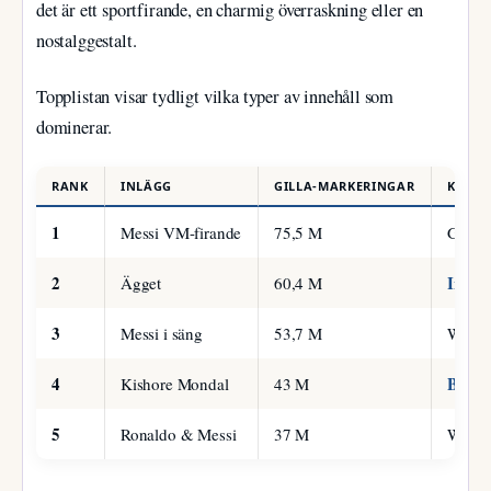
det är ett sportfirande, en charmig överraskning eller en
nostalggestalt.
Topplistan visar tydligt vilka typer av innehåll som
dominerar.
RANK
INLÄGG
GILLA-MARKERINGAR
KÄLLA
1
Messi VM-firande
75,5 M
Guinn
2
Insta
Ägget
60,4 M
3
Messi i säng
53,7 M
Wikip
4
Brand
Kishore Mondal
43 M
5
Ronaldo & Messi
37 M
Wikip