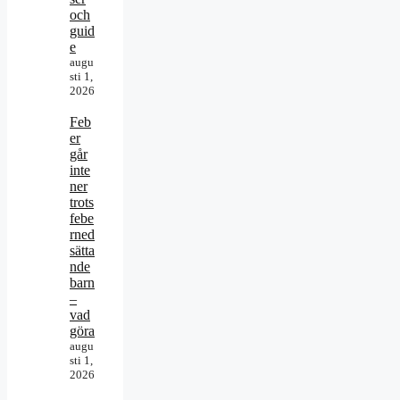
och
guid
e
augu
sti 1,
2026
Feb
er
går
inte
ner
trots
febe
rned
sätta
nde
barn
–
vad
göra
augu
sti 1,
2026