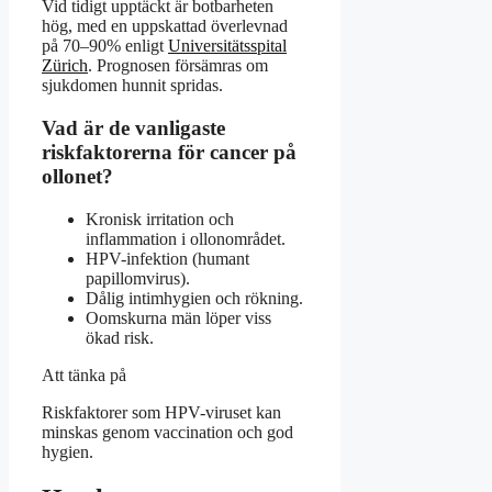
Vid tidigt upptäckt är botbarheten
hög, med en uppskattad överlevnad
på 70–90% enligt
Universitätsspital
Zürich
. Prognosen försämras om
sjukdomen hunnit spridas.
Vad är de vanligaste
riskfaktorerna för cancer på
ollonet?
Kronisk irritation och
inflammation i ollonområdet.
HPV-infektion (humant
papillomvirus).
Dålig intimhygien och rökning.
Oomskurna män löper viss
ökad risk.
Att tänka på
Riskfaktorer som HPV-viruset kan
minskas genom vaccination och god
hygien.