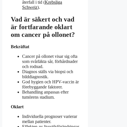
återfall i tid (
Krebsliga
Schweiz
).
Vad är säkert och vad
är fortfarande oklart
om cancer på ollonet?
Bekräftat
Cancer på ollonet visar sig ofta
som svårläkta sår, förhårdnader
och rodnad.
Diagnos ställs via biopsi och
bilddiagnostik.
God hygien och HPV-vaccin är
förebyggande faktorer.
Behandling anpassas efter
tumörens stadium.
Oklart
Individuella prognoser varierar
mellan patienter.
Effekten av livsstilsförändringar