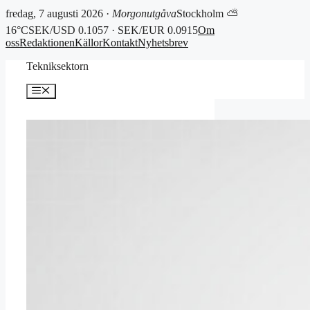
fredag, 7 augusti 2026 ·
Morgonutgåva
Stockholm ⛅
16°C
SEK/USD 0.1057 · SEK/EUR 0.0915
Om
oss
Redaktionen
Källor
Kontakt
Nyhetsbrev
Hoppa
Tekniksektorn
till
innehåll
Meny