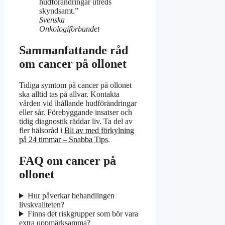
hudförändringar utreds
skyndsamt.”
Svenska
Onkologiförbundet
Sammanfattande råd
om cancer på ollonet
Tidiga symtom på cancer på ollonet
ska alltid tas på allvar. Kontakta
vården vid ihållande hudförändringar
eller sår. Förebyggande insatser och
tidig diagnostik räddar liv. Ta del av
fler hälsoråd i
Bli av med förkylning
på 24 timmar – Snabba Tips
.
FAQ om cancer på
ollonet
Hur påverkar behandlingen
livskvaliteten?
Finns det riskgrupper som bör vara
extra uppmärksamma?