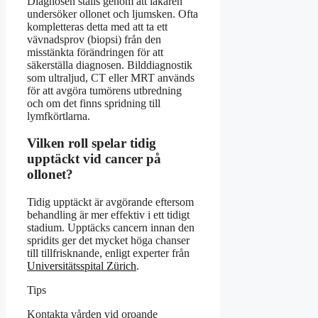
Diagnosen ställs genom att läkaren
undersöker ollonet och ljumsken. Ofta
kompletteras detta med att ta ett
vävnadsprov (biopsi) från den
misstänkta förändringen för att
säkerställa diagnosen. Bilddiagnostik
som ultraljud, CT eller MRT används
för att avgöra tumörens utbredning
och om det finns spridning till
lymfkörtlarna.
Vilken roll spelar tidig
upptäckt vid cancer på
ollonet?
Tidig upptäckt är avgörande eftersom
behandling är mer effektiv i ett tidigt
stadium. Upptäcks cancern innan den
spridits ger det mycket höga chanser
till tillfrisknande, enligt experter från
Universitätsspital Zürich
.
Tips
Kontakta vården vid oroande