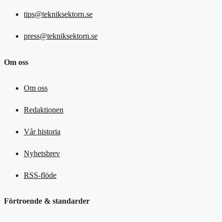
tips@tekniksektorn.se
press@tekniksektorn.se
Om oss
Om oss
Redaktionen
Vår historia
Nyhetsbrev
RSS-flöde
Förtroende & standarder