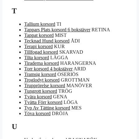
T
Tallium korsord
TI
Tappars Plats korsord 6 bokstäver
RETINA
Tappat korsord
MIST
Tecknad Hund korsord
ÅDI
Terapi korsord
KUR
Tillfogad korsord
SKARVAD
Tilta korsord
LÄGGA
Tiraderna korsord
HARANGERNA
Torr korsord 4 bokstäver
ARID
Tramsig korsord
OSERIÖS
Troglodyt korsord
GROTTMAN
Trupprörelse korsord
MANÖVER
Tungrott korsord
TRÖG
Tvära korsord
GENA
Tvätta Förr korsord
LÖGA
Typ Av Tätting korsord
MES
Töva korsord
DRÖJA
U