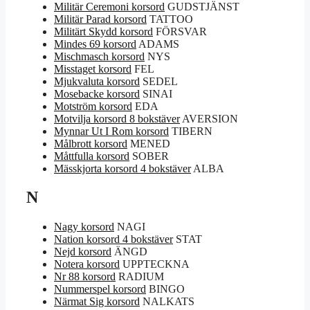
Militär Ceremoni korsord
GUDSTJÄNST
Militär Parad korsord
TATTOO
Militärt Skydd korsord
FÖRSVAR
Mindes 69 korsord
ADAMS
Mischmasch korsord
NYS
Misstaget korsord
FEL
Mjukvaluta korsord
SEDEL
Mosebacke korsord
SINAI
Motström korsord
EDA
Motvilja korsord 8 bokstäver
AVERSION
Mynnar Ut I Rom korsord
TIBERN
Målbrott korsord
MENED
Måttfulla korsord
SOBER
Mässkjorta korsord 4 bokstäver
ALBA
N
Nagy korsord
NAGI
Nation korsord 4 bokstäver
STAT
Nejd korsord
ÄNGD
Notera korsord
UPPTECKNA
Nr 88 korsord
RADIUM
Nummerspel korsord
BINGO
Närmat Sig korsord
NALKATS