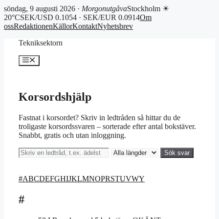
söndag, 9 augusti 2026 ·
Morgonutgåva
Stockholm ☀
20°C
SEK/USD 0.1054 · SEK/EUR 0.0914
Om
oss
Redaktionen
Källor
Kontakt
Nyhetsbrev
Hoppa
Tekniksektorn
till
innehåll
Meny
Korsordshjälp
Fastnat i korsordet? Skriv in ledtråden så hittar du de
troligaste korsordssvaren – sorterade efter antal bokstäver.
Snabbt, gratis och utan inloggning.
Sök svar
#
A
B
C
D
E
F
G
H
I
J
K
L
M
N
O
P
R
S
T
U
V
W
Y
#