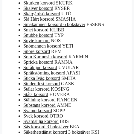
Skurken korsord
SKURK
Skälver korsord
RYSER
Skärgårdsö korsord
UTÖ
Slå Hårt korsord
SMASHA
Smakämnen korsord 6 bokstäver
ESSENS
Smet korsord
KLIBB
Snubbe korsord
TYP
Snyte korsord
NOS
Snömannen korsord
YETI
Snöre korsord
REM
Som Karmosin korsord
KARMIN
Spricka korsord
RÄMNA
Språkljud korsord
UVULAR
Språkstörning korsord
AFASI
Sticka Iväg korsord
SMITA
Studentfest korsord
GASK
Stålar korsord
KOSING
Ståta korsord
HOVERA
Ställning korsord
RANGEN
Substans korsord
ÄMNE
Svamp korsord
SOPP
Svek korsord
OTRO
Svärdslilja korsord
IRIS
Sås korsord 3 bokstäver
BEA
Säkerhetstjänst korsord 3 bokstäver
KSI