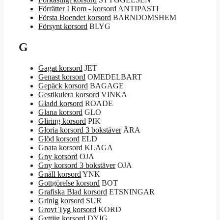
Förrätter I Rom - korsord
ANTIPASTI
Första Boendet korsord
BARNDOMSHEM
Försynt korsord
BLYG
G
Gagat korsord
JET
Genast korsord
OMEDELBART
Gepäck korsord
BAGAGE
Gestikulera korsord
VINKA
Gladd korsord
ROADE
Glana korsord
GLO
Gliring korsord
PIK
Gloria korsord 3 bokstäver
ÄRA
Glöd korsord
ELD
Gnata korsord
KLAGA
Gny korsord
OJA
Gny korsord 3 bokstäver
OJA
Gnäll korsord
YNK
Gottgörelse korsord
BOT
Grafiska Blad korsord
ETSNINGAR
Grinig korsord
SUR
Grovt Tyg korsord
KORD
Gyttjig korsord
DYIG