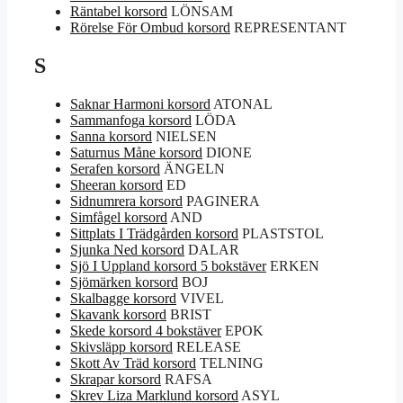
Räntabel korsord
LÖNSAM
Rörelse För Ombud korsord
REPRESENTANT
S
Saknar Harmoni korsord
ATONAL
Sammanfoga korsord
LÖDA
Sanna korsord
NIELSEN
Saturnus Måne korsord
DIONE
Serafen korsord
ÄNGELN
Sheeran korsord
ED
Sidnumrera korsord
PAGINERA
Simfågel korsord
AND
Sittplats I Trädgården korsord
PLASTSTOL
Sjunka Ned korsord
DALAR
Sjö I Uppland korsord 5 bokstäver
ERKEN
Sjömärken korsord
BOJ
Skalbagge korsord
VIVEL
Skavank korsord
BRIST
Skede korsord 4 bokstäver
EPOK
Skivsläpp korsord
RELEASE
Skott Av Träd korsord
TELNING
Skrapar korsord
RAFSA
Skrev Liza Marklund korsord
ASYL