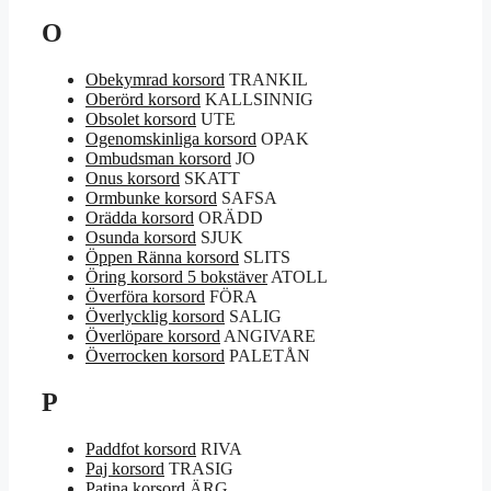
O
Obekymrad korsord
TRANKIL
Oberörd korsord
KALLSINNIG
Obsolet korsord
UTE
Ogenomskinliga korsord
OPAK
Ombudsman korsord
JO
Onus korsord
SKATT
Ormbunke korsord
SAFSA
Orädda korsord
ORÄDD
Osunda korsord
SJUK
Öppen Ränna korsord
SLITS
Öring korsord 5 bokstäver
ATOLL
Överföra korsord
FÖRA
Överlycklig korsord
SALIG
Överlöpare korsord
ANGIVARE
Överrocken korsord
PALETÅN
P
Paddfot korsord
RIVA
Paj korsord
TRASIG
Patina korsord
ÄRG