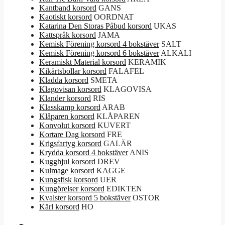
Kantband korsord
GANS
Kaotiskt korsord
OORDNAT
Katarina Den Storas Påbud korsord
UKAS
Kattspråk korsord
JAMA
Kemisk Förening korsord 4 bokstäver
SALT
Kemisk Förening korsord 6 bokstäver
ALKALI
Keramiskt Material korsord
KERAMIK
Kikärtsbollar korsord
FALAFEL
Kladda korsord
SMETA
Klagovisan korsord
KLAGOVISA
Klander korsord
RIS
Klasskamp korsord
ARAB
Klåparen korsord
KLÅPAREN
Konvolut korsord
KUVERT
Kortare Dag korsord
FRE
Krigsfartyg korsord
GALÄR
Krydda korsord 4 bokstäver
ANIS
Kugghjul korsord
DREV
Kulmage korsord
KAGGE
Kungsfisk korsord
UER
Kungörelser korsord
EDIKTEN
Kvalster korsord 5 bokstäver
OSTOR
Kärl korsord
HO