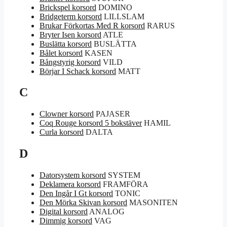
Brickspel korsord
DOMINO
Bridgeterm korsord
LILLSLAM
Brukar Förkortas Med R korsord
RARUS
Bryter Isen korsord
ATLE
Buslätta korsord
BUSLÄTTA
Bålet korsord
KASEN
Bångstyrig korsord
VILD
Börjar I Schack korsord
MATT
C
Clowner korsord
PAJASER
Coq Rouge korsord 5 bokstäver
HAMIL
Curla korsord
DALTA
D
Datorsystem korsord
SYSTEM
Deklamera korsord
FRAMFÖRA
Den Ingår I Gt korsord
TONIC
Den Mörka Skivan korsord
MASONITEN
Digital korsord
ANALOG
Dimmig korsord
VAG