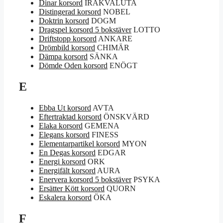
Dinar korsord
IRAKVALUTA
Distingerad korsord
NOBEL
Doktrin korsord
DOGM
Dragspel korsord 5 bokstäver
LOTTO
Driftstopp korsord
ANKARE
Drömbild korsord
CHIMÄR
Dämpa korsord
SÄNKA
Dömde Oden korsord
ENÖGT
E
Ebba Ut korsord
AVTA
Eftertraktad korsord
ÖNSKVÄRD
Elaka korsord
GEMENA
Elegans korsord
FINESS
Elementarpartikel korsord
MYON
En Degas korsord
EDGAR
Energi korsord
ORK
Energifält korsord
AURA
Enervera korsord 5 bokstäver
PSYKA
Ersätter Kött korsord
QUORN
Eskalera korsord
ÖKA
F