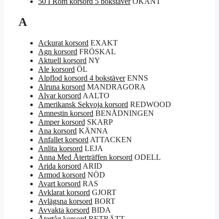
50 I Rom korsord 5 bokstäver
OKÄNT
A
Ackurat korsord
EXAKT
Agn korsord
FRÖSKAL
Aktuell korsord
NY
Ale korsord
ÖL
Alpflod korsord 4 bokstäver
ENNS
Alruna korsord
MANDRAGORA
Alvar korsord
AALTO
Amerikansk Sekvoja korsord
REDWOOD
Amnestin korsord
BENÅDNINGEN
Amper korsord
SKARP
Ana korsord
KÄNNA
Anfallet korsord
ATTACKEN
Anlita korsord
LEJA
Anna Med Återträffen korsord
ODELL
Arida korsord
ARID
Armod korsord
NÖD
Avart korsord
RAS
Avklarat korsord
GJORT
Avlägsna korsord
BORT
Avvakta korsord
BIDA
Återtåg korsord
RETRÄTT