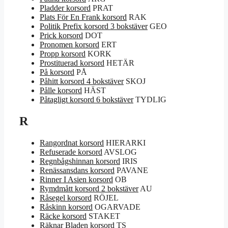
Pladder korsord
PRAT
Plats För En Frank korsord
RAK
Politik Prefix korsord 3 bokstäver
GEO
Prick korsord
DOT
Pronomen korsord
ERT
Propp korsord
KORK
Prostituerad korsord
HETÄR
På korsord
PÅ
Påhitt korsord 4 bokstäver
SKOJ
Pålle korsord
HÄST
Påtagligt korsord 6 bokstäver
TYDLIG
R
Rangordnat korsord
HIERARKI
Refuserade korsord
AVSLOG
Regnbågshinnan korsord
IRIS
Renässansdans korsord
PAVANE
Rinner I Asien korsord
OB
Rymdmått korsord 2 bokstäver
AU
Råsegel korsord
RÖJEL
Råskinn korsord
OGARVADE
Räcke korsord
STAKET
Räknar Bladen korsord
TS