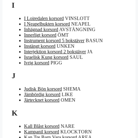
I
I Loiredalen korsord
VINSLOTT
I Neapelbukten korsord
NEAPEL
Inhägnad korsord
AVSTÄNGNING
Innerligt korsord
ÖMT
Instrument korsord 5 bokstäver
BASUN
Instängt korsord
UNKEN
Interjektion korsord 2 bokstäver
JA
Israelisk Kung korsord
SAUL
Ivrig korsord
PIGG
J
Judisk Bön korsord
SHEMA
Jämbördig korsord
LIKE
Järtecknet korsord
OMEN
K
Kall Blåst korsord
NARE
Kampanil korsord
KLOCKTORN
Kan Tre Barn Vara korsord
AREA