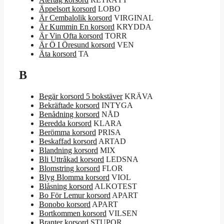
Äppelsort korsord
LOBO
Är Cembalolik korsord
VIRGINAL
Är Kummin En korsord
KRYDDA
Är Vin Ofta korsord
TORR
Är Ö I Öresund korsord
VEN
Äta korsord
TA
B
Begär korsord 5 bokstäver
KRÄVA
Bekräftade korsord
INTYGA
Benådning korsord
NÅD
Beredda korsord
KLARA
Berömma korsord
PRISA
Beskaffad korsord
ARTAD
Blandning korsord
MIX
Bli Uttråkad korsord
LEDSNA
Blomstring korsord
FLOR
Blyg Blomma korsord
VIOL
Blåsning korsord
ALKOTEST
Bo För Lemur korsord
APART
Bonobo korsord
APART
Bortkommen korsord
VILSEN
Branter korsord
STUPOR