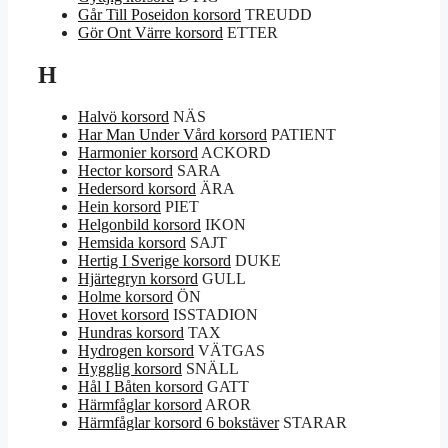
Går Till Poseidon korsord
TREUDD
Gör Ont Värre korsord
ETTER
H
Halvö korsord
NÄS
Har Man Under Vård korsord
PATIENT
Harmonier korsord
ACKORD
Hector korsord
SARA
Hedersord korsord
ÄRA
Hein korsord
PIET
Helgonbild korsord
IKON
Hemsida korsord
SAJT
Hertig I Sverige korsord
DUKE
Hjärtegryn korsord
GULL
Holme korsord
ÖN
Hovet korsord
ISSTADION
Hundras korsord
TAX
Hydrogen korsord
VÄTGAS
Hygglig korsord
SNÄLL
Hål I Båten korsord
GATT
Härmfåglar korsord
AROR
Härmfåglar korsord 6 bokstäver
STARAR