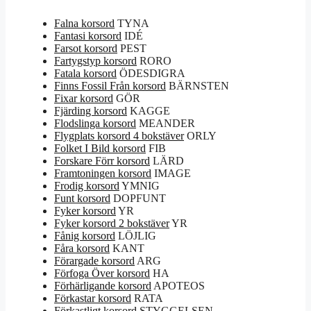
Falna korsord
TYNA
Fantasi korsord
IDÉ
Farsot korsord
PEST
Fartygstyp korsord
RORO
Fatala korsord
ÖDESDIGRA
Finns Fossil Från korsord
BÄRNSTEN
Fixar korsord
GÖR
Fjärding korsord
KAGGE
Flodslinga korsord
MEANDER
Flygplats korsord 4 bokstäver
ORLY
Folket I Bild korsord
FIB
Forskare Förr korsord
LÄRD
Framtoningen korsord
IMAGE
Frodig korsord
YMNIG
Funt korsord
DOPFUNT
Fyker korsord
YR
Fyker korsord 2 bokstäver
YR
Fånig korsord
LÖJLIG
Fåra korsord
KANT
Förargade korsord
ARG
Förfoga Över korsord
HA
Förhärligande korsord
APOTEOS
Förkastar korsord
RATA
Förkastligt korsord
STYGGELSEN