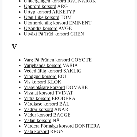
Undergången korsord
RAGNARÖK
Upprörd korsord
ARG
Urtyp korsord
ARKETYP
Utan Like korsord
TOM
Utomordentlig korsord
EMINENT
Utsöndra korsord
AVGE
Utväxt På Träd korsord
GREN
V
Varg På Prärien korsord
COYOTE
Varjehanda korsord
VARIA
Vederhäftig korsord
SAKLIG
Vindgud korsord
EOL
Vis korsord
KLOK
Visselblåsare korsord
DOMARE
Vissnat korsord
TVINAT
Vittra korsord
ERODERA
Vårdkase korsord
BÅL
Vädrar korsord
ANAR
Vädur korsord
BAGGE
Välan korsord
NÅ
Värdera Förmåga korsord
BONITERA
Väta korsord
REGN