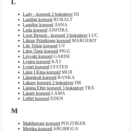
L
Lady - korsord 2 bokstäver
DI
Lantligt korsord
RURALT
Lastdjur korsord
ÅSNA
Leda korsord
ANFÖRA
Leon Besson - korsord 3 bokstäver
LUC
Liknar Prästkrage korsord
MARGERIT
Lite Tokig korsord
UV
Liten Tagg korsord
PIGG
Livvakt korsord
GARDE
Lysten korsord
KÅT
Lystet korsord
LYSTEN
Lång I Kina korsord
MUR
Långskott korsord
RANKA
Läkare korsord 2 bokstäver
DR
Längta Efter korsord 3 bokstäver
TRÅ
Lärare korsord
LAMA
Löftet korsord
EDEN
M
Makthavare korsord
POLITIKER
Megära korsord
ARGBIGGA