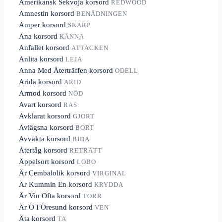
Amerikansk Sekvoja korsord
REDWOOD
Amnestin korsord
BENÅDNINGEN
Amper korsord
SKARP
Ana korsord
KÄNNA
Anfallet korsord
ATTACKEN
Anlita korsord
LEJA
Anna Med Återträffen korsord
ODELL
Arida korsord
ARID
Armod korsord
NÖD
Avart korsord
RAS
Avklarat korsord
GJORT
Avlägsna korsord
BORT
Avvakta korsord
BIDA
Återtåg korsord
RETRÄTT
Äppelsort korsord
LOBO
Är Cembalolik korsord
VIRGINAL
Är Kummin En korsord
KRYDDA
Är Vin Ofta korsord
TORR
Är Ö I Öresund korsord
VEN
Äta korsord
TA