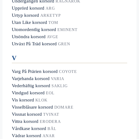
Undergången korsord
RAGNARÖK
Upprörd korsord
ARG
Urtyp korsord
ARKETYP
Utan Like korsord
TOM
Utomordentlig korsord
EMINENT
Utsöndra korsord
AVGE
Utväxt På Träd korsord
GREN
V
Varg På Prärien korsord
COYOTE
Varjehanda korsord
VARIA
Vederhäftig korsord
SAKLIG
Vindgud korsord
EOL
Vis korsord
KLOK
Visselblåsare korsord
DOMARE
Vissnat korsord
TVINAT
Vittra korsord
ERODERA
Vårdkase korsord
BÅL
Vädrar korsord
ANAR