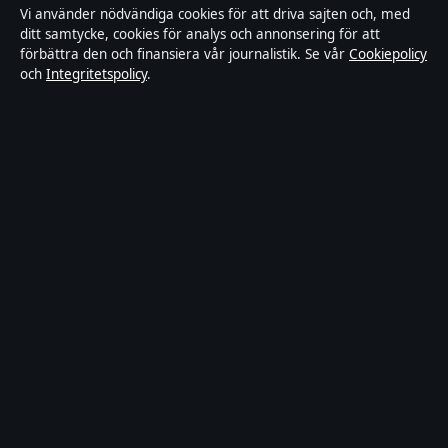
Vi använder nödvändiga cookies för att driva sajten och, med
ditt samtycke, cookies för analys och annonsering för att
Kändisar & integritet
förbättra den och finansiera vår journalistik. Se vår
Cookiepolicy
och
Integritetspolicy
.
Integritetspolicy
Om Tekniksektorn i korthet
Tekniksektorn är en oberoende svensk digital nyhetssajt med fokus
på film, tv, kultur och nöjesnyheter. Varje artikel har en namngiven
byline, granskas av en redaktör och faktagranskas innan publicering.
Vi rättar misstag skyndsamt. Allmänna förfrågningar:
info@tekniksektorn.se
.
tekniksektorn.se drivs av Djurgården Publishing Limited (Malta
Business Registry: C 93141).
© 2026 tekniksektorn.se ·
WorldRSS
·
Så verifierar vi vår rapportering