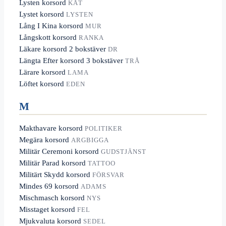
Lysten korsord
KÅT
Lystet korsord
LYSTEN
Lång I Kina korsord
MUR
Långskott korsord
RANKA
Läkare korsord 2 bokstäver
DR
Längta Efter korsord 3 bokstäver
TRÅ
Lärare korsord
LAMA
Löftet korsord
EDEN
M
Makthavare korsord
POLITIKER
Megära korsord
ARGBIGGA
Militär Ceremoni korsord
GUDSTJÄNST
Militär Parad korsord
TATTOO
Militärt Skydd korsord
FÖRSVAR
Mindes 69 korsord
ADAMS
Mischmasch korsord
NYS
Misstaget korsord
FEL
Mjukvaluta korsord
SEDEL