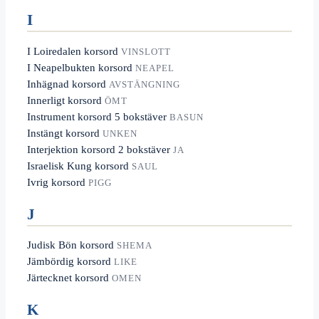
I
I Loiredalen korsord
VINSLOTT
I Neapelbukten korsord
NEAPEL
Inhägnad korsord
AVSTÄNGNING
Innerligt korsord
ÖMT
Instrument korsord 5 bokstäver
BASUN
Instängt korsord
UNKEN
Interjektion korsord 2 bokstäver
JA
Israelisk Kung korsord
SAUL
Ivrig korsord
PIGG
J
Judisk Bön korsord
SHEMA
Jämbördig korsord
LIKE
Järtecknet korsord
OMEN
K