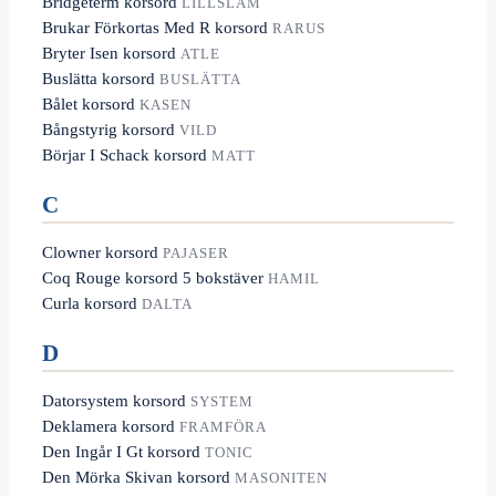
Bridgeterm korsord
LILLSLAM
Brukar Förkortas Med R korsord
RARUS
Bryter Isen korsord
ATLE
Buslätta korsord
BUSLÄTTA
Bålet korsord
KASEN
Bångstyrig korsord
VILD
Börjar I Schack korsord
MATT
C
Clowner korsord
PAJASER
Coq Rouge korsord 5 bokstäver
HAMIL
Curla korsord
DALTA
D
Datorsystem korsord
SYSTEM
Deklamera korsord
FRAMFÖRA
Den Ingår I Gt korsord
TONIC
Den Mörka Skivan korsord
MASONITEN