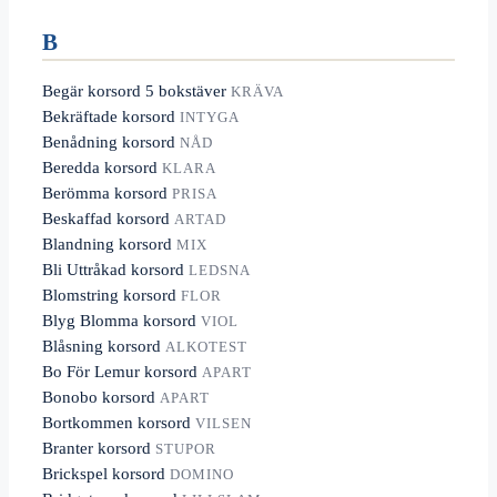
B
Begär korsord 5 bokstäver
KRÄVA
Bekräftade korsord
INTYGA
Benådning korsord
NÅD
Beredda korsord
KLARA
Berömma korsord
PRISA
Beskaffad korsord
ARTAD
Blandning korsord
MIX
Bli Uttråkad korsord
LEDSNA
Blomstring korsord
FLOR
Blyg Blomma korsord
VIOL
Blåsning korsord
ALKOTEST
Bo För Lemur korsord
APART
Bonobo korsord
APART
Bortkommen korsord
VILSEN
Branter korsord
STUPOR
Brickspel korsord
DOMINO