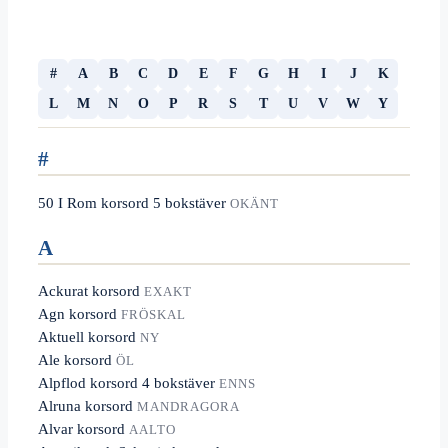
#
A
B
C
D
E
F
G
H
I
J
K
L
M
N
O
P
R
S
T
U
V
W
Y
#
50 I Rom korsord 5 bokstäver
OKÄNT
A
Ackurat korsord
EXAKT
Agn korsord
FRÖSKAL
Aktuell korsord
NY
Ale korsord
ÖL
Alpflod korsord 4 bokstäver
ENNS
Alruna korsord
MANDRAGORA
Alvar korsord
AALTO