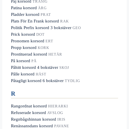
Paj korsord
TRASIG
Patina korsord
ÄRG
Pladder korsord
PRAT
Plats För En Frank korsord
RAK
Politik Prefix korsord 3 bokstäver
GEO
Prick korsord
DOT
Pronomen korsord
ERT
Propp korsord
KORK
Prostituerad korsord
HETÄR
På korsord
PÅ
Påhitt korsord 4 bokstäver
SKOJ
Pålle korsord
HÄST
Påtagligt korsord 6 bokstäver
TYDLIG
R
Rangordnat korsord
HIERARKI
Refuserade korsord
AVSLOG
Regnbågshinnan korsord
IRIS
Renässansdans korsord
PAVANE