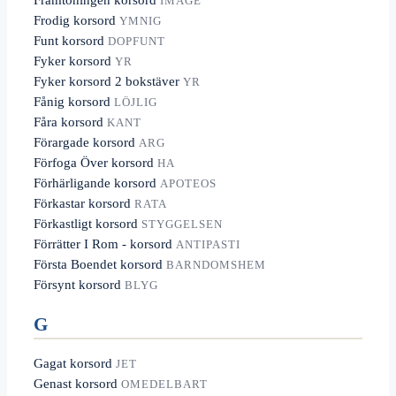
IMAGE
Frodig korsord
YMNIG
Funt korsord
DOPFUNT
Fyker korsord
YR
Fyker korsord 2 bokstäver
YR
Fånig korsord
LÖJLIG
Fåra korsord
KANT
Förargade korsord
ARG
Förfoga Över korsord
HA
Förhärligande korsord
APOTEOS
Förkastar korsord
RATA
Förkastligt korsord
STYGGELSEN
Förrätter I Rom - korsord
ANTIPASTI
Första Boendet korsord
BARNDOMSHEM
Försynt korsord
BLYG
G
Gagat korsord
JET
Genast korsord
OMEDELBART