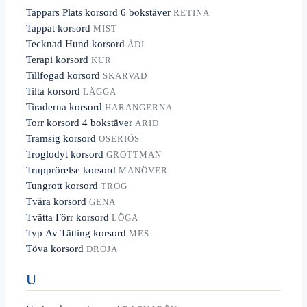
Tappars Plats korsord 6 bokstäver
RETINA
Tappat korsord
MIST
Tecknad Hund korsord
ÅDI
Terapi korsord
KUR
Tillfogad korsord
SKARVAD
Tilta korsord
LÄGGA
Tiraderna korsord
HARANGERNA
Torr korsord 4 bokstäver
ARID
Tramsig korsord
OSERIÖS
Troglodyt korsord
GROTTMAN
Trupprörelse korsord
MANÖVER
Tungrott korsord
TRÖG
Tvära korsord
GENA
Tvätta Förr korsord
LÖGA
Typ Av Tätting korsord
MES
Töva korsord
DRÖJA
U