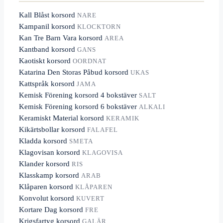
Kall Blåst korsord
NARE
Kampanil korsord
KLOCKTORN
Kan Tre Barn Vara korsord
AREA
Kantband korsord
GANS
Kaotiskt korsord
OORDNAT
Katarina Den Storas Påbud korsord
UKAS
Kattspråk korsord
JAMA
Kemisk Förening korsord 4 bokstäver
SALT
Kemisk Förening korsord 6 bokstäver
ALKALI
Keramiskt Material korsord
KERAMIK
Kikärtsbollar korsord
FALAFEL
Kladda korsord
SMETA
Klagovisan korsord
KLAGOVISA
Klander korsord
RIS
Klasskamp korsord
ARAB
Klåparen korsord
KLÅPAREN
Konvolut korsord
KUVERT
Kortare Dag korsord
FRE
Krigsfartyg korsord
GALÄR