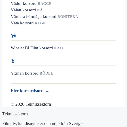
Vädur korsord
BAGGE
Välan korsord
NÅ
Värdera Förmåga korsord
BONITERA
Väta korsord
REGN
W
Winslet På Film korsord
KATE
Y
Yxman korsord
BÖDEL
Fler korsordsord →
© 2026 Tekniksektorn
Tekniksektorn
Film, tv, kändisnyheter och nöje från Sverige.