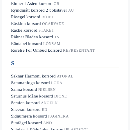
Rinner I Asien korsord
OB
Rymdmått korsord 2 bokstäver
AU
Råsegel korsord
RÖJEL
Råskinn korsord
OGARVADE
Räcke korsord
STAKET
Räknar Bladen korsord
TS
Räntabel korsord
LÖNSAM
Rörelse För Ombud korsord
REPRESENTANT
S
Saknar Harmoni korsord
ATONAL
Sammanfoga korsord
LÖDA
Sanna korsord
NIELSEN
Saturnus Måne korsord
DIONE
Serafen korsord
ÄNGELN
Sheeran korsord
ED
Sidnumrera korsord
PAGINERA
Simfågel korsord
AND
Sittplats I Trädgården korsord
PLASTSTOL