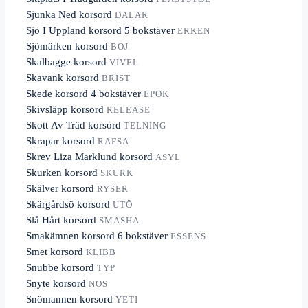
Sjunka Ned korsord
DALAR
Sjö I Uppland korsord 5 bokstäver
ERKEN
Sjömärken korsord
BOJ
Skalbagge korsord
VIVEL
Skavank korsord
BRIST
Skede korsord 4 bokstäver
EPOK
Skivsläpp korsord
RELEASE
Skott Av Träd korsord
TELNING
Skrapar korsord
RAFSA
Skrev Liza Marklund korsord
ASYL
Skurken korsord
SKURK
Skälver korsord
RYSER
Skärgårdsö korsord
UTÖ
Slå Hårt korsord
SMASHA
Smakämnen korsord 6 bokstäver
ESSENS
Smet korsord
KLIBB
Snubbe korsord
TYP
Snyte korsord
NOS
Snömannen korsord
YETI