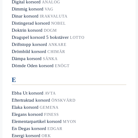
Digital korsord
ANALOG
Dimmig korsord
VAG
Dinar korsord
IRAKVALUTA
Distingerad korsord
NOBEL
Doktrin korsord
DOGM
Dragspel korsord 5 bokstäver
LOTTO
Driftstopp korsord
ANKARE
Drömbild korsord
CHIMÄR
Dämpa korsord
SÄNKA
Dömde Oden korsord
ENÖGT
E
Ebba Ut korsord
AVTA
Eftertraktad korsord
ÖNSKVÄRD
Elaka korsord
GEMENA
Elegans korsord
FINESS
Elementarpartikel korsord
MYON
En Degas korsord
EDGAR
Energi korsord
ORK