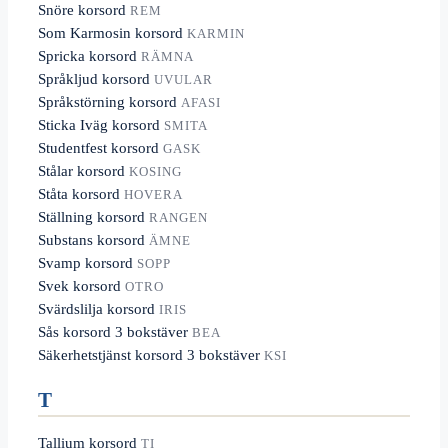
Snöre korsord
REM
Som Karmosin korsord
KARMIN
Spricka korsord
RÄMNA
Språkljud korsord
UVULAR
Språkstörning korsord
AFASI
Sticka Iväg korsord
SMITA
Studentfest korsord
GASK
Stålar korsord
KOSING
Ståta korsord
HOVERA
Ställning korsord
RANGEN
Substans korsord
ÄMNE
Svamp korsord
SOPP
Svek korsord
OTRO
Svärdslilja korsord
IRIS
Sås korsord 3 bokstäver
BEA
Säkerhetstjänst korsord 3 bokstäver
KSI
T
Tallium korsord
TI