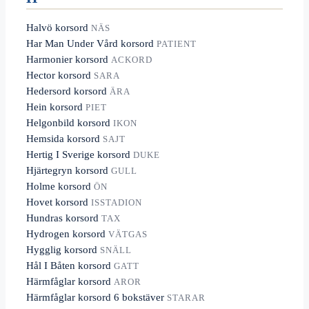
Halvö korsord
NÄS
Har Man Under Vård korsord
PATIENT
Harmonier korsord
ACKORD
Hector korsord
SARA
Hedersord korsord
ÄRA
Hein korsord
PIET
Helgonbild korsord
IKON
Hemsida korsord
SAJT
Hertig I Sverige korsord
DUKE
Hjärtegryn korsord
GULL
Holme korsord
ÖN
Hovet korsord
ISSTADION
Hundras korsord
TAX
Hydrogen korsord
VÄTGAS
Hygglig korsord
SNÄLL
Hål I Båten korsord
GATT
Härmfåglar korsord
AROR
Härmfåglar korsord 6 bokstäver
STARAR