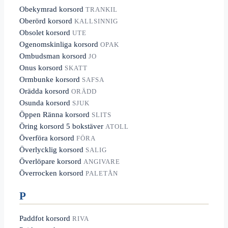
Obekymrad korsord
TRANKIL
Oberörd korsord
KALLSINNIG
Obsolet korsord
UTE
Ogenomskinliga korsord
OPAK
Ombudsman korsord
JO
Onus korsord
SKATT
Ormbunke korsord
SAFSA
Orädda korsord
ORÄDD
Osunda korsord
SJUK
Öppen Ränna korsord
SLITS
Öring korsord 5 bokstäver
ATOLL
Överföra korsord
FÖRA
Överlycklig korsord
SALIG
Överlöpare korsord
ANGIVARE
Överrocken korsord
PALETÅN
P
Paddfot korsord
RIVA