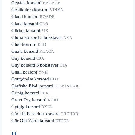
Gepäck korsord
BAGAGE
Gestikulera korsord
VINKA
Gladd korsord
ROADE
Glana korsord
GLO
Gliring korsord
PIK
Gloria korsord 3 bokstäver
ÄRA
Glöd korsord
ELD
Gnata korsord
KLAGA
Gny korsord
OJA
Gny korsord 3 bokstäver
OJA
Gnäll korsord
YNK
Gottgörelse korsord
BOT
Grafiska Blad korsord
ETSNINGAR
Grinig korsord
SUR
Grovt Tyg korsord
KORD
Gyttjig korsord
DYIG
Går Till Poseidon korsord
TREUDD
Gör Ont Värre korsord
ETTER
H