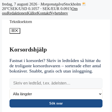
fredag, 7 augusti 2026 ·
Morgonutgåva
Stockholm
20°C
SEK/USD 0.1057 · SEK/EUR 0.0915
Om
oss
Redaktionen
Källor
Kontakt
Nyhetsbrev
Hoppa
Tekniksektorn
till
innehåll
Meny
Korsordshjälp
Fastnat i korsordet? Skriv in ledtråden så hittar du
de troligaste korsordssvaren – sorterade efter antal
bokstäver. Snabbt, gratis och utan inloggning.
Sök svar