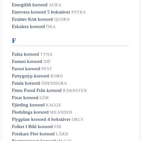
Energifält korsord
AURA
Enervera korsord 5 bokstäver
PSYKA
Ersätter Kött korsord
QUORN
Eskalera korsord
ÖKA
F
Falna korsord
TYNA
Fantasi korsord
IDÉ
Farsot korsord
PEST
Fartygstyp korsord
RORO
Fatala korsord
ÖDESDIGRA
Finns Fossil Från korsord
BÄRNSTEN
Fixar korsord
GÖR
Fjärding korsord
KAGGE
Flodslinga korsord
MEANDER
Flygplats korsord 4 bokstäver
ORLY
Folket I Bild korsord
FIB
Forskare Förr korsord
LÄRD
Framtoningen korsord