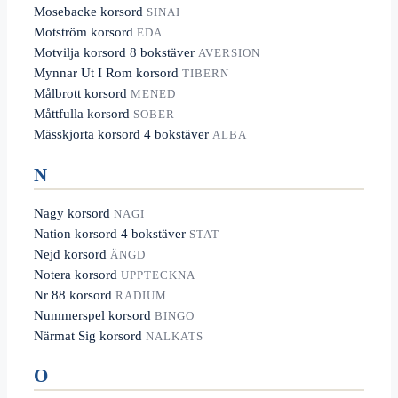
Mosebacke korsord
SINAI
Motström korsord
EDA
Motvilja korsord 8 bokstäver
AVERSION
Mynnar Ut I Rom korsord
TIBERN
Målbrott korsord
MENED
Måttfulla korsord
SOBER
Mässkjorta korsord 4 bokstäver
ALBA
N
Nagy korsord
NAGI
Nation korsord 4 bokstäver
STAT
Nejd korsord
ÄNGD
Notera korsord
UPPTECKNA
Nr 88 korsord
RADIUM
Nummerspel korsord
BINGO
Närmat Sig korsord
NALKATS
O